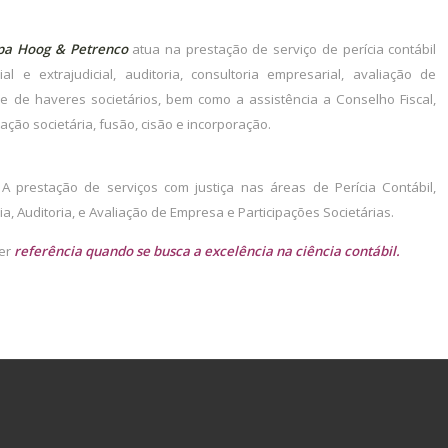
pa Hoog & Petrenco
atua na prestação de serviço de perícia contábil
cial e extrajudicial, auditoria, consultoria empresarial, avaliação de
 de haveres societários, bem como a assistência a Conselho Fiscal,
ação societária, fusão, cisão e incorporação.
 A prestação de serviços com justiça nas áreas de Perícia Contábil,
ia, Auditoria, e Avaliação de Empresa e Participações Societárias.
er
referência quando se busca a excelência na ciência contábil.