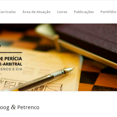
Currículos
Área de Atuação
Livros
Publicações
Portifólio
&
Hoog
Petrenco