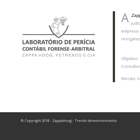
A
Zap
judi
empresa e
reorganiz
Objetivo:
Consultor
Missão: S
© Copyright 2018 - ZappaHoog - Trends desenvolvimento