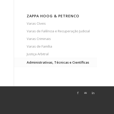
ZAPPA HOOG & PETRENCO
Varas Cíveis
Varas de Falência e Recuperação Judicial
Varas Criminais
Varas de Família
Justiça Arbitral
Administrativas, Técnicas e Científicas