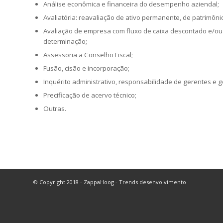
Análise econômica e financeira do desempenho aziendal;
Avaliatória: reavaliação de ativo permanente, de patrimônio
Avaliação de empresa com fluxo de caixa descontado e/ou
determinação;
Assessoria a Conselho Fiscal;
Fusão, cisão e incorporação;
Inquérito administrativo, responsabilidade de gerentes e 
Precificação de acervo técnico;
Outras.
© Copyright 2018 - ZappaHoog - Trends desenvolvimento