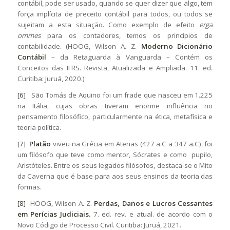
contábil, pode ser usado, quando se quer dizer que algo, tem
força implícita de preceito contábil para todos, ou todos se
sujeitam a esta situação. Como exemplo de efeito
erga
ommes
para os contadores, temos os princípios de
contabilidade. (HOOG, Wilson A. Z.
Moderno Dicionário
Contábil
– da Retaguarda à Vanguarda – Contém os
Conceitos das IFRS. Revista, Atualizada e Ampliada. 11. ed.
Curitiba: Juruá, 2020.)
[6]
São Tomás de Aquino foi um frade que nasceu em 1.225
na Itália, cujas obras tiveram enorme influência no
pensamento filosófico, particularmente na ética, metafísica e
teoria política.
[7]
Platão
viveu na Grécia em Atenas (427 a.C a 347 a.C), foi
um filósofo que teve como mentor, Sócrates e como pupilo,
Aristóteles. Entre os seus legados filósofos, destaca-se o Mito
da Caverna que é base para aos seus ensinos da teoria das
formas.
[8]
HOOG, Wilson A. Z.
Perdas, Danos e Lucros Cessantes
em Perícias Judiciais.
7. ed. rev. e atual. de acordo com o
Novo Código de Processo Civil. Curitiba: Juruá, 2021.