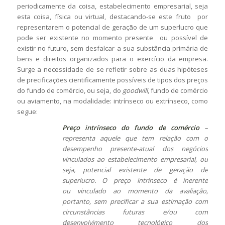
periodicamente da coisa, estabelecimento empresarial, seja
esta coisa, física ou virtual, destacando-se este fruto por
representarem o potencial de geração de um superlucro que
pode ser existente no momento presente ou possível de
existir no futuro, sem desfalcar a sua substância primária de
bens e direitos organizados para o exercício da empresa.
Surge a necessidade de se refletir sobre as duas hipóteses
de precificações cientificamente possíveis de tipos dos preços
do fundo de comércio, ou seja, do
goodwill
, fundo de comércio
ou aviamento, na modalidade: intrínseco ou extrínseco, como
segue:
Preço intrínseco do fundo de comércio
–
representa aquele que tem relação com o
desempenho presente-atual dos negócios
vinculados ao estabelecimento empresarial, ou
seja
,
potencial existente de geração de
superlucro
. O preço intrínseco é inerente
ou vinculado ao momento da avaliação,
portanto, sem precificar a sua estimação
com
circunstâncias
futuras e/ou com
desenvolvimento tecnológico dos