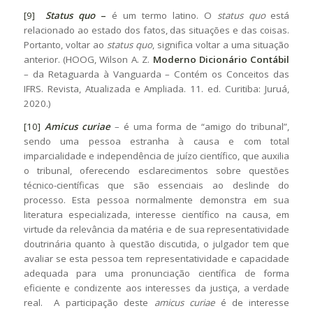
[9]
Status quo
–
é um termo latino. O
status quo
está
relacionado ao estado dos fatos, das situações e das coisas.
Portanto, voltar ao
s
tatus quo
, significa voltar a uma situação
anterior. (HOOG, Wilson A. Z.
Moderno Dicionário Contábil
– da Retaguarda à Vanguarda – Contém os Conceitos das
IFRS. Revista, Atualizada e Ampliada. 11. ed. Curitiba: Juruá,
2020.)
[10]
Amicus curiae
– é uma forma de “amigo do tribunal”,
sendo uma pessoa estranha à causa e com total
imparcialidade e independência de juízo científico, que auxilia
o tribunal, oferecendo esclarecimentos sobre questões
técnico-científicas que são essenciais ao deslinde do
processo. Esta pessoa normalmente demonstra em sua
literatura especializada, interesse científico na causa, em
virtude da relevância da matéria e de sua representatividade
doutrinária quanto à questão discutida, o julgador tem que
avaliar se esta pessoa tem representatividade e capacidade
adequada para uma pronunciação científica de forma
eficiente e condizente aos interesses da justiça, a verdade
real. A participação deste
amicus curiae
é de interesse