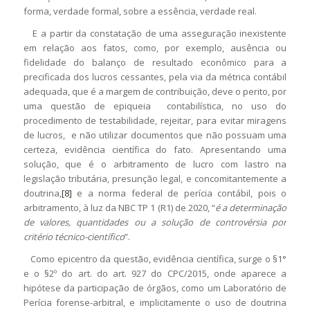
forma, verdade formal, sobre a essência, verdade real.
E a partir da constatação de uma asseguração inexistente
em relação aos fatos, como, por exemplo, ausência ou
fidelidade do balanço de resultado econômico para a
precificada dos lucros cessantes, pela via da métrica contábil
adequada, que é a margem de contribuição, deve o perito, por
uma questão de epiqueia contabilística, no uso do
procedimento de testabilidade, rejeitar, para evitar miragens
de lucros, e não utilizar documentos que não possuam uma
certeza, evidência científica do fato. Apresentando uma
solução, que é o arbitramento de lucro com lastro na
legislação tributária, presunção legal, e concomitantemente a
doutrina,
[8]
e a norma federal de perícia contábil, pois o
arbitramento, à luz da NBC TP 1 (R1) de 2020, “
é a determinação
de valores, quantidades ou a solução de controvérsia por
critério técnico-científico
”.
Como epicentro da questão, evidência científica, surge o §1°
e o §2º do art. do art. 927 do CPC/2015, onde aparece a
hipótese da participação de órgãos, como um Laboratório de
Perícia forense-arbitral, e implicitamente o uso de doutrina