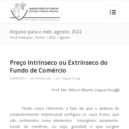
Arquivo para o mês: agosto, 2022
Você está aqui:
Home
/
2022
/
agosto
Preço Intrínseco ou Extrínseco do
Fundo de Comércio
/
/
24/08/2022
em
Reflexoes
por
Zappa Hoog
Prof. Me. Wilson Alberto Zappa Hoog
[i]
Tendo como referente, o fato de que o atributo do
estabelecimento empresarial configura os seus frutos, que
são conhecidos como elementos intangíveis: aviamento-
fundo de comércio, ou seja,
goodwill
, e que surgem