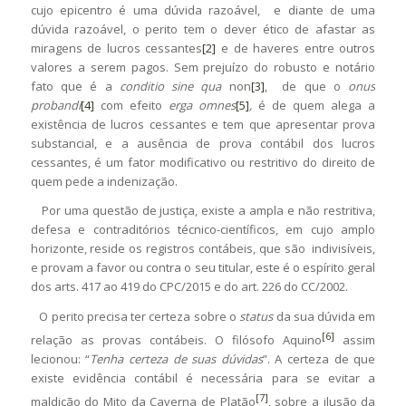
cujo epicentro é uma dúvida razoável, e diante de uma
dúvida razoável, o perito tem o dever ético de afastar as
miragens de lucros cessantes
[2]
e de haveres entre outros
valores a serem pagos. Sem prejuízo do robusto e notário
fato que é a
conditio sine qua
non
[3]
, de que o
onus
probandi
[4]
com efeito
erga omnes
[5]
,
é de quem alega a
existência de lucros cessantes e tem que apresentar prova
substancial, e a ausência de prova contábil dos lucros
cessantes, é um fator modificativo ou restritivo do direito de
quem pede a indenização.
Por uma questão de justiça, existe a ampla e não restritiva,
defesa e contraditórios técnico-científicos, em cujo amplo
horizonte, reside os registros contábeis, que são indivisíveis,
e provam a favor ou contra o seu titular, este é o espírito geral
dos arts. 417 ao 419 do CPC/2015 e do art. 226 do CC/2002.
O perito precisa ter certeza sobre o
status
da sua dúvida em
[6]
relação as provas contábeis. O filósofo Aquino
assim
lecionou: “
Tenha certeza de suas dúvidas
”. A certeza de que
existe evidência contábil é necessária para se evitar a
[7]
maldição do Mito da Caverna de Platão
, sobre a ilusão da