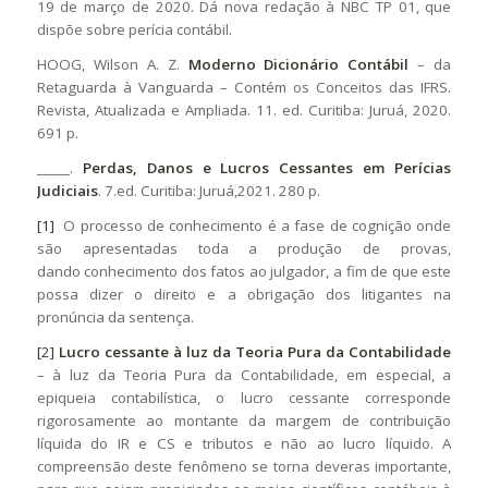
19 de março de 2020. Dá nova redação à NBC TP 01, que
dispõe sobre perícia contábil.
HOOG, Wilson A. Z.
Moderno Dicionário Contábil
– da
Retaguarda à Vanguarda – Contém os Conceitos das IFRS.
Revista, Atualizada e Ampliada. 11. ed. Curitiba: Juruá, 2020.
691 p.
_____.
Perdas, Danos e Lucros Cessantes em Perícias
Judiciais
. 7.ed. Curitiba: Juruá,2021. 280 p.
[1]
O processo de conhecimento é a fase de cognição onde
são apresentadas toda a produção de provas,
dando conhecimento dos fatos ao julgador, a fim de que este
possa dizer o direito e a obrigação dos litigantes na
pronúncia da sentença.
[2]
Lucro cessante à luz da Teoria Pura da Contabilidade
– à luz da Teoria Pura da Contabilidade, em especial, a
epiqueia contabilística, o lucro cessante corresponde
rigorosamente ao montante da margem de contribuição
líquida do IR e CS e tributos e não ao lucro líquido. A
compreensão deste fenômeno se torna deveras importante,