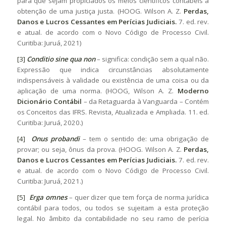
para que sejam propiciados os meios científicos contábeis à
obtenção de uma justiça justa. (HOOG. Wilson A. Z.
Perdas,
Danos e Lucros Cessantes em Perícias Judiciais.
7. ed. rev.
e atual. de acordo com o Novo Código de Processo Civil.
Curitiba: Juruá, 2021)
[3]
Conditio sine qua non
– significa: condição sem a qual não.
Expressão que indica circunstâncias absolutamente
indispensáveis à validade ou existência de uma coisa ou da
aplicação de uma norma. (HOOG, Wilson A. Z.
Moderno
Dicionário Contábil
– da Retaguarda à Vanguarda – Contém
os Conceitos das IFRS. Revista, Atualizada e Ampliada. 11. ed.
Curitiba: Juruá, 2020.)
[4]
Onus probandi
– tem o sentido de: uma obrigação de
provar; ou seja, ônus da prova. (HOOG. Wilson A. Z.
Perdas,
Danos e Lucros Cessantes em Perícias Judiciais.
7. ed. rev.
e atual. de acordo com o Novo Código de Processo Civil.
Curitiba: Juruá, 2021.)
[5]
Erga omnes
– quer dizer que tem força de norma jurídica
contábil para todos, ou todos se sujeitam a esta proteção
legal. No âmbito da contabilidade no seu ramo de perícia