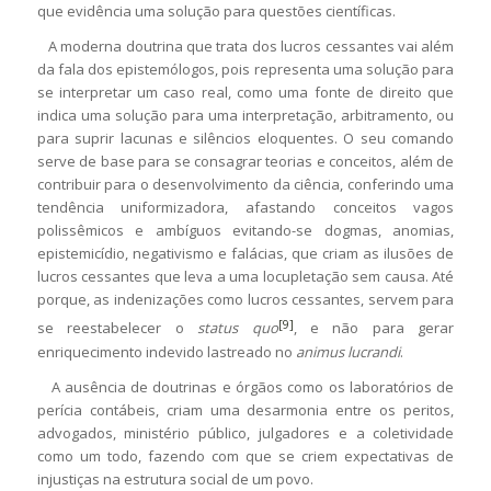
que evidência uma solução para questões científicas.
A moderna doutrina que trata dos lucros cessantes vai além
da fala dos epistemólogos, pois representa uma solução para
se interpretar um caso real, como uma fonte de direito que
indica uma solução para uma interpretação, arbitramento, ou
para suprir lacunas e silêncios eloquentes. O seu comando
serve de base para se consagrar teorias e conceitos, além de
contribuir para o desenvolvimento da ciência, conferindo uma
tendência uniformizadora, afastando conceitos vagos
polissêmicos e ambíguos evitando-se dogmas, anomias,
epistemicídio, negativismo e falácias, que criam as ilusões de
lucros cessantes que leva a uma locupletação sem causa. Até
porque, as indenizações como lucros cessantes, servem para
[9]
se reestabelecer o
status quo
, e não para gerar
enriquecimento indevido lastreado no
animus lucrandi
.
A ausência de doutrinas e órgãos como os laboratórios de
perícia contábeis, criam uma desarmonia entre os peritos,
advogados, ministério público, julgadores e a coletividade
como um todo, fazendo com que se criem expectativas de
injustiças na estrutura social de um povo.