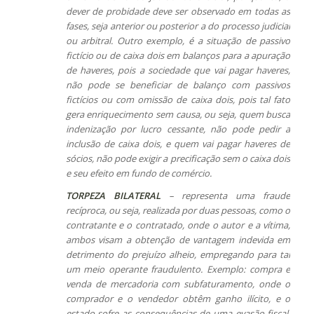
dever de probidade deve ser observado em todas as
fases, seja anterior ou posterior a do processo judicial
ou arbitral. Outro exemplo, é a situação de passivo
fictício ou de caixa dois em balanços para a apuração
de haveres, pois a sociedade que vai pagar haveres,
não pode se beneficiar de balanço com passivos
fictícios ou com omissão de caixa dois, pois tal fato
gera enriquecimento sem causa, ou seja, quem busca
indenização por lucro cessante, não pode pedir a
inclusão de caixa dois, e quem vai pagar haveres de
sócios, não pode exigir a precificação sem o caixa dois
e seu efeito em fundo de comércio.
TORPEZA BILATERAL
– representa uma fraude
recíproca, ou seja, realizada por duas pessoas, como o
contratante e o contratado, onde o autor e a vítima,
ambos visam a obtenção de vantagem indevida em
detrimento do prejuízo alheio, empregando para tal
um meio operante fraudulento. Exemplo: compra e
venda de mercadoria com subfaturamento, onde o
comprador e o vendedor obtêm ganho ilícito, e o
estado sofre as consequências de uma evasão fiscal.