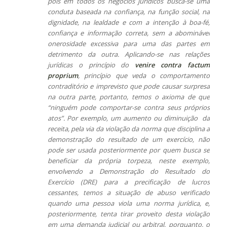
pois em todos os negócios jurídicos busca-se uma
conduta baseada na confiança, na função social, na
dignidade, na lealdade e com a intenção à boa-fé,
confiança e informação correta, sem a abominável
onerosidade excessiva para uma das partes em
detrimento da outra. Aplicando-se nas relações
jurídicas o princípio do
venire contra factum
proprium
, princípio que veda o comportamento
contraditório e imprevisto que pode causar surpresa
na outra parte, portanto, temos o axioma de que
“ninguém pode comportar-se contra seus próprios
atos”. Por exemplo, um aumento ou diminuição da
receita, pela via da violação da norma que disciplina a
demonstração do resultado de um exercício, não
pode ser usada posteriormente por quem busca se
beneficiar da própria torpeza, neste exemplo,
envolvendo a Demonstração do Resultado do
Exercício (DRE)
para a precificação de lucros
cessantes, temos a situação de abuso verificado
quando uma pessoa viola uma norma jurídica, e,
posteriormente, tenta tirar proveito desta violação
em uma demanda judicial ou arbitral, porquanto, o