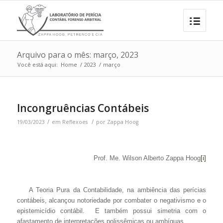
Arquivo para o mês: março, 2023
Você está aqui:
Home
/
2023
/
março
Incongruências Contábeis
/
/
19/03/2023
em
Reflexoes
por
Zappa Hoog
Prof. Me. Wilson Alberto Zappa Hoog
[i]
A Teoria Pura da Contabilidade, na ambiência das perícias
contábeis, alcançou notoriedade por combater o negativismo e o
epistemicídio contábil. E também possui simetria com o
afastamento de interpretações polissêmicas ou ambíguas.