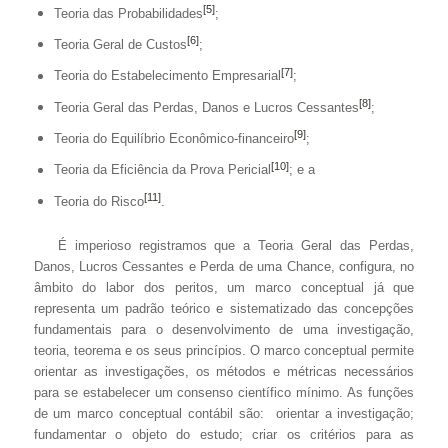
[5]
Teoria das Probabilidades
;
[6]
Teoria Geral de Custos
;
[7]
Teoria do Estabelecimento Empresarial
;
[8]
Teoria Geral das Perdas, Danos e Lucros Cessantes
;
[9]
Teoria do Equilíbrio Econômico-financeiro
;
[10]
Teoria da Eficiência da Prova Pericial
; e a
[11]
Teoria do Risco
.
É imperioso registramos que a Teoria Geral das Perdas,
Danos, Lucros Cessantes e Perda de uma Chance, configura, no
âmbito do labor dos peritos, um marco conceptual já que
representa um padrão teórico e sistematizado das concepções
fundamentais para o desenvolvimento de uma investigação,
teoria, teorema e os seus princípios. O marco conceptual permite
orientar as investigações, os métodos e métricas necessários
para se estabelecer um consenso científico mínimo. As funções
de um marco conceptual contábil são: orientar a investigação;
fundamentar o objeto do estudo; criar os critérios para as