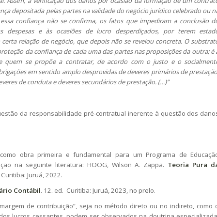
nal. Assim, a verificação dos danos por ocasião da formação de um contrat
ça depositada pelas partes na validade do negócio jurídico celebrado ou n
e essa confiança não se confirma, os fatos que impediram a conclusão d
às despesas e às ocasiões de lucro desperdiçados, por terem estad
erta relação de negócio, que depois não se revelou concreta. O substrat
a proteção da confiança de cada uma das partes nas proposições da outra; é 
de quem se propõe a contratar, de acordo com o justo e o socialment
obrigações em sentido amplo desprovidas de deveres primários de prestação
res de conduta e deveres secundários de prestação. (…)”
stão da responsabilidade pré-contratual inerente à questão dos dano
 como obra primeira e fundamental para um Programa de Educaçã
ção na seguinte literatura: HOOG, Wilson A. Zappa.
Teoria Pura d
. Curitiba: Juruá, 2022.
rio Contábil
. 12. ed. Curitiba: Juruá, 2023, no prelo.
argem de contribuição”, seja no método direto ou no indireto, como 
dos lucros cessantes, podem ser observados na doutrina especializada