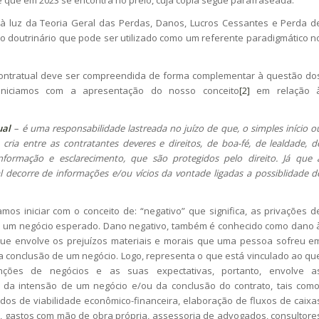
luz da Teoria Geral das Perdas, Danos, Lucros Cessantes e Perda d
 doutrinário que pode ser utilizado como um referente paradigmático n
ntratual deve ser compreendida de forma complementar à questão do
 iniciamos com a apresentação do nosso conceito
[2]
em relação 
ual
–
é uma responsabilidade lastreada no juízo de que, o simples início o
 cria entre as contratantes deveres e direitos, de boa-fé, de lealdade, d
informação e esclarecimento, que são protegidos pelo direito. Já que 
l decorre de informações e/ou vícios da vontade ligadas a possiblidade d
amos iniciar com o conceito de: “negativo” que significa, as privações d
de um negócio esperado. Dano negativo, também é conhecido como dano 
 que envolve os prejuízos materiais e morais que uma pessoa sofreu e
a conclusão de um negócio. Logo, representa o que está vinculado ao qu
enções de negócios e as suas expectativas, portanto, envolve a
da intensão de um negócio e/ou da conclusão do contrato, tais como
udos de viabilidade econômico-financeira, elaboração de fluxos de caixa
 gastos com mão de obra própria, assessoria de advogados, consultore