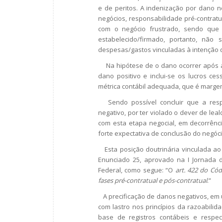
e de peritos. A indenização por dano n
negócios, responsabilidade pré-contrat
com o negócio frustrado, sendo que
estabelecido/firmado, portanto, não s
despesas/gastos vinculadas à intenção 
Na hipótese de o dano ocorrer após a e
dano positivo e inclui-se os lucros c
métrica contábil adequada, que é marge
Sendo possível concluir que a respo
negativo, por ter violado o dever de le
com esta etapa negocial, em decorrênc
forte expectativa de conclusão do negóci
Esta posição doutrinária vinculada ao 
Enunciado 25, aprovado na I Jornada de
Federal, como segue: “O
art. 422 do Códi
fases pré-contratual e pós-contratual
.”
A precificação de danos negativos, em u
com lastro nos princípios da razoabilid
base de registros contábeis e respe