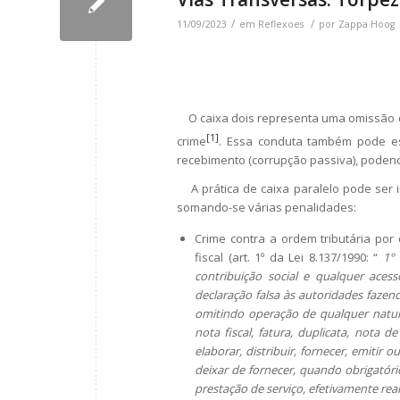
/
/
11/09/2023
em
Reflexoes
por
Zappa Hoog
O caixa dois representa uma omissão de
[1]
crime
. Essa conduta também pode es
recebimento (corrupção passiva), podendo
A prática de caixa paralelo pode ser i
somando-se várias penalidades:
Crime contra a ordem tributária por 
fiscal (art. 1º da Lei 8.137/1990: “
1° 
contribuição social e qualquer acess
declaração falsa às autoridades fazendá
omitindo operação de qualquer natureza
nota fiscal, fatura, duplicata, nota 
elaborar, distribuir, fornecer, emitir
deixar de fornecer, quando obrigatóri
prestação de serviço, efetivamente rea