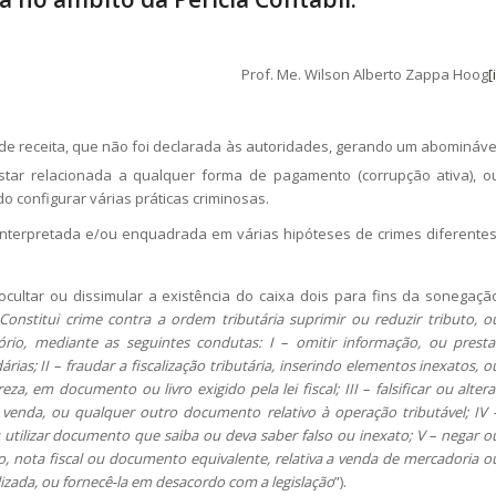
Prof. Me. Wilson Alberto Zappa Hoog
[
 receita, que não foi declarada às autoridades, gerando um abomináve
tar relacionada a qualquer forma de pagamento (corrupção ativa), o
 configurar várias práticas criminosas.
nterpretada e/ou enquadrada em várias hipóteses de crimes diferentes
ocultar ou dissimular a existência do caixa dois para fins da sonegaçã
Constitui crime contra a ordem tributária suprimir ou reduzir tributo, o
ório, mediante as seguintes condutas: I – omitir informação, ou presta
rias; II – fraudar a fiscalização tributária, inserindo elementos inexatos, o
, em documento ou livro exigido pela lei fiscal; III – falsificar ou altera
de venda, ou qualquer outro documento relativo à operação tributável; IV 
 ou utilizar documento que saiba ou deva saber falso ou inexato; V – negar o
o, nota fiscal ou documento equivalente, relativa a venda de mercadoria o
lizada, ou fornecê-la em desacordo com a legislação
”).