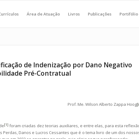
Currículos
Área de Atuação
Livros
Publicações
Portifólio
ificação de Indenização por Dano Negativo
ilidade Pré-Contratual
Prof. Me. Wilson Alberto Zappa Hoog
[
[1]
de
foram criadas dez teorias auxiliares, e entre elas, para esta reflexã
 das Perdas, Danos e Lucros Cessantes que é o tema livro de um dos nosso
, e que em 2023 se encontra no prelo, cuja cópia segue parafraseada: