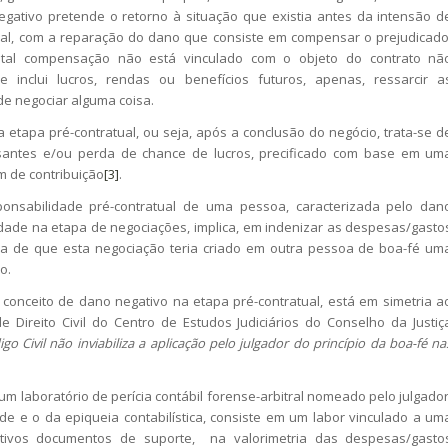
egativo pretende o retorno à situação que existia antes da intensão d
ual, com a reparação do dano que consiste em compensar o prejudicado
 tal compensação não está vinculado com o objeto do contrato nã
e inclui lucros, rendas ou benefícios futuros, apenas, ressarcir a
de negociar alguma coisa.
tapa pré-contratual, ou seja, após a conclusão do negócio, trata-se d
essantes e/ou perda de chance de lucros, precificado com base em um
m de contribuição
[3]
.
nsabilidade pré-contratual de uma pessoa, caracterizada pelo dan
aldade na etapa de negociações, implica, em indenizar as despesas/gasto
ia de que esta negociação teria criado em outra pessoa de boa-fé um
o.
conceito de dano negativo na etapa pré-contratual, está em simetria a
 Direito Civil do Centro de Estudos Judiciários do Conselho da Justiç
go Civil não inviabiliza a aplicação pelo julgador do princípio da boa-fé na
m laboratório de perícia contábil forense-arbitral nomeado pelo julgador
ade e o da epiqueia contabilística, consiste em um labor vinculado a um
ctivos documentos de suporte, na valorimetria das despesas/gasto