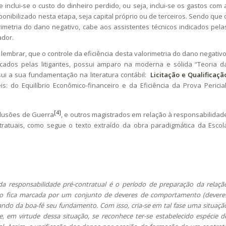
 inclui-se o custo do dinheiro perdido, ou seja, inclui-se os gastos com 
sponibilizado nesta etapa, seja capital próprio ou de terceiros. Sendo que 
orimetria do dano negativo, cabe aos assistentes técnicos indicados pela
ador.
embrar, que o controle da eficiência desta valorimetria do dano negativo
icados pelas litigantes, possui amparo na moderna e sólida “Teoria d
sui a sua fundamentação na literatura contábil:
Licitação e Qualificaçã
s: do Equilíbrio Econômico-financeiro e da Eficiência da Prova Pericial
[4]
lusões de Guerra
, e outros magistrados em relação à responsabilidad
tratuais, como segue o texto extraído da obra paradigmática da Escol
da responsabilidade pré-contratual é o período de preparação da relaçã
ato fica marcada por um conjunto de deveres de comportamento (devere
ando da boa-fé seu fundamento. Com isso, cria-se em tal fase uma situaçã
e, em virtude dessa situação, se reconhece ter-se estabelecido espécie d