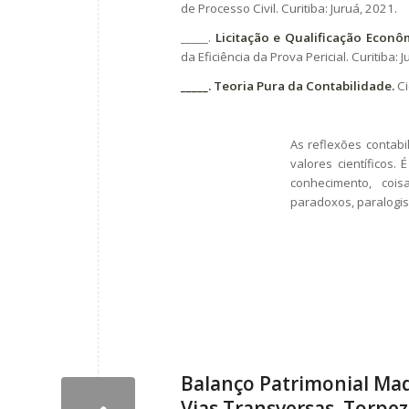
de Processo Civil. Curitiba: Juruá, 2021.
_____.
Licitação e Qualificação Econô
da Eficiência da Prova Pericial. Curitiba: 
_____. Teoria Pura da Contabilidade.
Ci
As reflexões contabi
valores científicos. 
conhecimento, cois
paradoxos, paralogism
Balanço Patrimonial Ma
Vias Transversas. Torpez