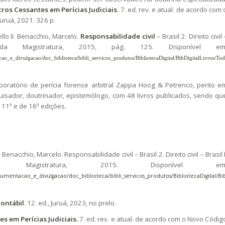
ros Cessantes em Perícias Judiciais.
7. ed. rev. e atual. de acordo com 
Juruá, 2021. 326 p.
 II. Benacchio, Marcelo.
Responsabilidade civil
– Brasil 2. Direito civil 
 da Magistratura, 2015, pág. 125. Disponível em
ao_e_divulgacao/doc_biblioteca/bibli_servicos_produtos/BibliotecaDigital/BibDigitalLivros/To
oratório de perícia forense arbitral Zappa Hoog & Petrenco, perito e
uisador, doutrinador, epistemólogo, com 48 livros publicados, sendo qu
 11ª e de 16ª edições.
nacchio, Marcelo. Responsabilidade civil – Brasil 2. Direito civil – Brasil I
 Magistratura, 2015. Disponível em
entacao_e_divulgacao/doc_biblioteca/bibli_servicos_produtos/BibliotecaDigital/BibD
ontábil
. 12. ed., Juruá, 2023, no prelo.
s em Perícias Judiciais.
7. ed. rev. e atual. de acordo com o Novo Códig