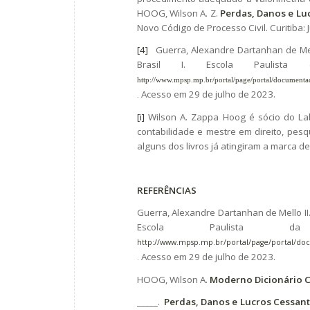
HOOG, Wilson A. Z.
Perdas, Danos e Luc
Novo Código de Processo Civil. Curitiba: 
[4]
Guerra, Alexandre Dartanhan de Mello
Brasil I. Escola Paulista
http://www.mpsp.mp.br/portal/page/portal/documentac
Acesso em 29 de julho de 2023.
.
[i]
Wilson A. Zappa Hoog é sócio do Lab
contabilidade e mestre em direito, pesq
alguns dos livros já atingiram a marca de
REFERÊNCIAS
Guerra, Alexandre Dartanhan de Mello II. Be
Escola Paulista da
http://www.mpsp.mp.br/portal/page/portal/docum
Acesso em 29 de julho de 2023.
.
HOOG, Wilson A.
Moderno Dicionário C
_____.
Perdas, Danos e Lucros Cessante