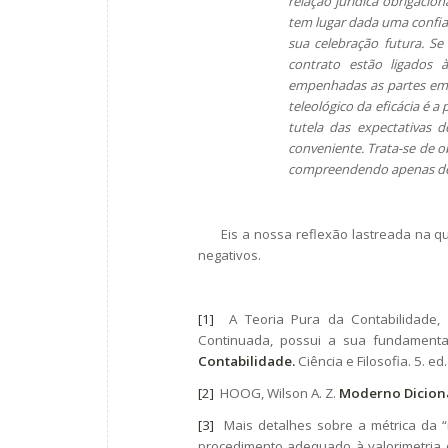
relação jurídica obrigacio
tem lugar dada uma confian
sua celebração futura. S
contrato estão ligados 
empenhadas as partes em c
teleológico da eficácia é 
tutela das expectativas 
conveniente. Trata-se de 
compreendendo apenas deve
Eis a nossa reflexão lastreada na que
negativos.
[1]
A Teoria Pura da Contabilidade,
Continuada, possui a sua fundamenta
Contabilidade.
Ciência e Filosofia. 5. ed
[2]
HOOG, Wilson A. Z.
Moderno Dicioná
[3]
Mais detalhes sobre a métrica da “m
procedimento adequado à valorimetria 