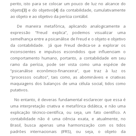
perito, isto para se colocar um pouco de luz no alcance do
objeto
[3]
e do objetivo
[4]
da contabilidade, cumulativamente
ao objeto e ao objetivo da perícia contábil.
De maneira metafórica, aplicando analogicamente a
expressão “Freud explica”, podemos visualizar uma
semelhança entre a psicanálise de Freud e o objeto e objetivo
da contabilidade. Já que Freud dedica-se a explorar os
inconscientes e impulsos escondidos que influenciam o
comportamento humano, portanto, a contabilidade em seu
ramo da perícia, pode ser vista como uma espécie de
“psicanálise econômico-financeira”, que traz à luz os
“processos ocultos”, tais como, as abomináveis e criativas
maquiagens dos balanços de uma célula social, tidos como
putativos.
No entanto, é deveras fundamental esclarecer que essa é
uma interpretação criativa e metafórica didática, e não uma
explicação técnico-científica, ou seja, um fato científico. A
contabilidade não é uma ciência exata, e atualmente, no
Brasil, busca apenas uma harmonização com os tidos
padrões internacionais (IFRS), ou seja, o objeto da