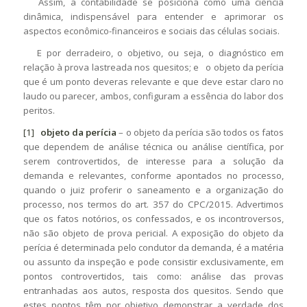
Assim, a contabilidade se posiciona como uma ciência
dinâmica, indispensável para entender e aprimorar os
aspectos econômico-financeiros e sociais das células sociais.
E por derradeiro, o objetivo, ou seja, o diagnóstico em
relação à prova lastreada nos quesitos; e o objeto da perícia
que é um ponto deveras relevante e que deve estar claro no
laudo ou parecer, ambos, configuram a essência do labor dos
peritos.
[1]
objeto da perícia
– o objeto da perícia são todos os fatos
que dependem de análise técnica ou análise científica, por
serem controvertidos, de interesse para a solução da
demanda e relevantes, conforme apontados no processo,
quando o juiz proferir o saneamento e a organização do
processo, nos termos do art. 357 do CPC/2015. Advertimos
que os fatos notórios, os confessados, e os incontroversos,
não são objeto de prova pericial. A exposição do objeto da
perícia é determinada pelo condutor da demanda, é a matéria
ou assunto da inspeção e pode consistir exclusivamente, em
pontos controvertidos, tais como: análise das provas
entranhadas aos autos, resposta dos quesitos. Sendo que
estes pontos têm por objetivo demonstrar a verdade dos