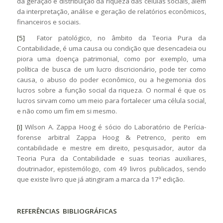
da geração e distribuição da riqueza das células sociais, além
da interpretação, análise e geração de relatórios econômicos,
financeiros e sociais.
[5]
Fator patológico, no âmbito da Teoria Pura da
Contabilidade, é uma causa ou condição que desencadeia ou
piora uma doença patrimonial, como por exemplo, uma
política de busca de um lucro discricionário, pode ter como
causa, o abuso do poder econômico, ou a hegemonia dos
lucros sobre a função social da riqueza. O normal é que os
lucros sirvam como um meio para fortalecer uma célula social,
e não como um fim em si mesmo.
[i]
Wilson A. Zappa Hoog é sócio do Laboratório de Perícia-
forense arbitral Zappa Hoog & Petrenco, perito em
contabilidade e mestre em direito, pesquisador, autor da
Teoria Pura da Contabilidade e suas teorias auxiliares,
doutrinador, epistemólogo, com 49 livros publicados, sendo
que existe livro que já atingiram a marca da 17ª edição.
REFERÊNCIAS BIBLIOGRÁFICAS