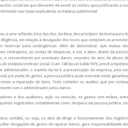
ercício social em que deixarem de existir as razões que justificaram a su
nformado nas notas explicativas ao balanço patrimonial.
, a uma reflexão à luz das leis, da ética, dos princípios da teoria pura d
e diligência, em relação à divulgação dos riscos que compõem as provisõe
om reservas para contingências. Além de demonstrar, que muitas da
mo contrapeso, as contas de despesas, e sim, o ativo, direito da pesso
or, o ressarcimento por eventuais danos, oriundos de atos de abuso d
ou do estatuto/contrato social. O art. 148 da Lei 6.404/1976, prevê a hipótes
de administrador, o espírito da lei é a preservação da empresa, pois no
cial, por parte do gestor, a pessoa jurídica pode executar estas garantias
 visem a reparação do dano. Todo contador ou auditor, que por conluio
iamente com o administrador pelos danos.
dores e dos auditores, ação ou omissão, os gastos com multas, entr
 quando registrados contabilmente como despesa da pessoa jurídica, cri
contábil, ou seja, os atos de dirigir o funcionamento dos registro
ocultar obrigações do gestor de reparar danos, gera responsabilidade da