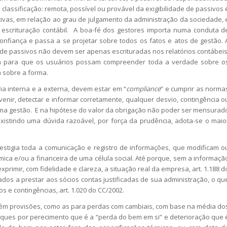
classificação: remota, possível ou provável da exigibilidade de passivos 
vas, em relação ao grau de julgamento da administração da sociedade, 
a escrituração contábil. A boa-fé dos gestores importa numa conduta d
onfiança e passa a se projetar sobre todos os fatos e atos de gestão. 
 de passivos não devem ser apenas escrituradas nos relatórios contábeis
a para que os usuários possam compreender toda a verdade sobre o
a sobre a forma.
ia interna e a externa, devem estar em “
compliance
” e cumprir as norma
enir, detectar e informar corretamente, qualquer desvio, contingência o
a gestão. E na hipótese do valor da obrigação não poder ser mensurad
 existindo uma dúvida razoável, por força da prudência, adota-se o maio
stigia toda a comunicação e registro de informações, que modificam o
mica e/ou a financeira de uma célula social. Até porque, sem a informaçã
xprimir, com fidelidade e clareza, a situação real da empresa, art. 1.188 d
ados a prestar aos sócios contas justificadas de sua administração, o qu
os e contingências, art. 1.020 do CC/2002.
ém provisões, como as para perdas com cambiais, com base na média do
oques por perecimento que é a “perda do bem em si” e deterioração que 