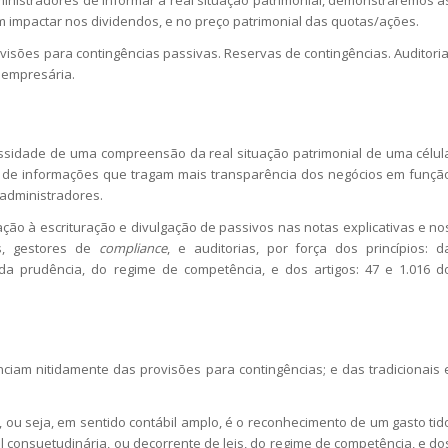
 impactar nos dividendos, e no preço patrimonial das quotas/ações.
visões para contingências passivas. Reservas de contingências. Auditoria
 empresária.
ssidade de uma compreensão da real situação patrimonial de uma célul
e de informações que tragam mais transparência dos negócios em funçã
 administradores.
ão à escrituração e divulgação de passivos nas notas explicativas e no
os, gestores de
compliance
, e auditorias, por força dos princípios: d
, da prudência, do regime de competência, e dos artigos: 47 e 1.016 d
ciam nitidamente das provisões para contingências; e das tradicionais 
, ou seja, em sentido contábil amplo, é o reconhecimento de um gasto tid
l consuetudinária, ou decorrente de leis, do regime de competência, e do