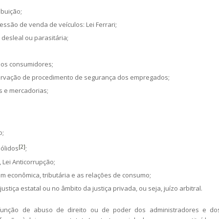
ibuição;
ssão de venda de veículos: Lei Ferrari;
desleal ou parasitária;
 dos consumidores;
ervação de procedimento de segurança dos empregados;
s e mercadorias;
o;
[2]
sólidos
;
 Lei Anticorrupção;
em econômica, tributária e as relações de consumo;
justiça estatal ou no âmbito da justiça privada, ou seja, juízo arbitral.
nção de abuso de direito ou de poder dos administradores e do