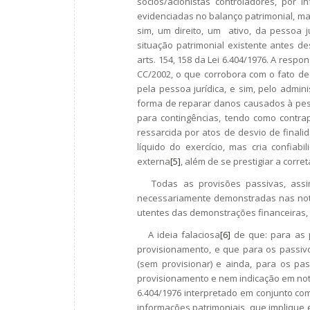
sócios/acionistas controladores, por i
evidenciadas no balanço patrimonial, ma
sim, um direito, um ativo, da pessoa j
situação patrimonial existente antes d
arts. 154, 158 da Lei 6.404/1976. A respo
CC/2002, o que corrobora com o fato de
pela pessoa jurídica, e sim, pelo adminis
forma de reparar danos causados à pess
para contingências, tendo como contrapa
ressarcida por atos de desvio de finalid
líquido do exercício, mas cria confiabi
externa
[5]
, além de se prestigiar a corr
Todas as provisões passivas, assim
necessariamente demonstradas nas notas
utentes das demonstrações financeiras, 
A ideia falaciosa
[6]
de que: para as p
provisionamento, e que para os passivos
(sem provisionar) e ainda, para os pas
provisionamento e nem indicação em notas
6.404/1976 interpretado em conjunto com
informações patrimoniais, que implique 