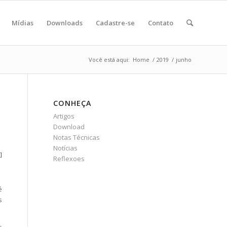
Mídias
Downloads
Cadastre-se
Contato
Você está aqui:
Home
/
2019
/
junho
CONHEÇA
Artigos
Download
Notas Técnicas
Notícias
i]
Reflexoes
é
s
s