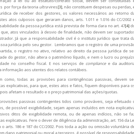
nfração à lei ou ao estatuto/contrato social, devem ser constituídas 
s por força da teoria
ultra
vires
[3]
, não constituem despesas ou perdas, 
urídica de receber dos gestores, os valores necessários ao retorno d
estes atos culposos que geraram danos, arts. 1.011 e 1.016 do CC/2002 
nsabilidade da pessoa jurídica está prevista de forma clara no art. 47
[4]
d
 que, atos vinculados à desvio de finalidade, não devem ser suportado
trador. Já que a responsabilidade civil é o instituto jurídico que trata d
oa jurídica pelo seu gestor. Lembramos que o registro de uma provisã
rtida, o registro no ativo, relativo ao direito da pessoa jurídica de se
ade do gestor, não altera o patrimônio líquido, e nem o lucro ou prejuíz
lidade no conselho fiscal. E nos serviços de
compliance
e da auditori
eta informação aos utentes dos relatos contábeis.
 como, todas as provisões para contingências passivas, devem se
 explicativas, para que, estes atos e fatos, fiquem disponíveis para o
pois afetam o resultado e o preço patrimonial das ações/quotas.
rovisões passivas contingentes tidos como prováveis, seja efetuado 
, de possível exigibilidade, sejam apenas incluídos em nota explicativ
sivos ditos de exigibilidade remota, ou de apenas indícios, não se fa
 explicativas. Fere o dever de diligência da administração, art. 156 da Le
 o arts. 186 e 187 do CC/2002. Pois toda a ação ou omissão voluntária d
em dano patrimonial ou moral a terceiros, é possível de responsabilidade