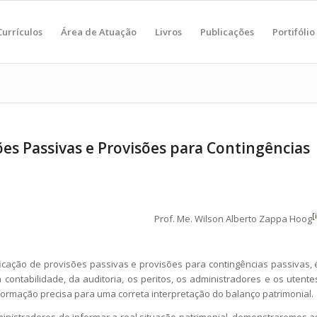
Currículos
Área de Atuação
Livros
Publicações
Portifólio
ões Passivas e Provisões para Contingências
[
Prof. Me. Wilson Alberto Zappa Hoog
ficação de provisões passivas e provisões para contingências passivas, 
 contabilidade, da auditoria, os peritos, os administradores e os utente
formação precisa para uma correta interpretação do balanço patrimonial.
istradores de informar a real situação patrimonial, demonstraremos a