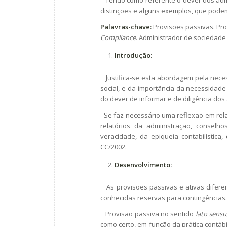
distinções e alguns exemplos, que podem
Palavras-chave:
Provisões passivas. Pro
Compliance
. Administrador de sociedade
Introdução:
Justifica-se esta abordagem pela nece
social, e da importância da necessidad
do dever de informar e de diligência dos
Se faz necessário uma reflexão em relaç
relatórios da administração, conselh
veracidade, da epiqueia contabilística
CC/2002.
Desenvolvimento:
As provisões passivas e ativas diferen
conhecidas reservas para contingências.
Provisão passiva no sentido
lato sensu
como certo, em função da prática contábi