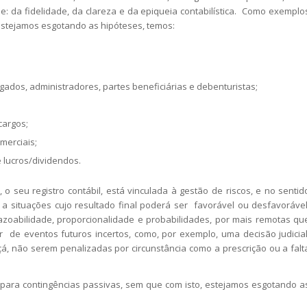
de: da fidelidade, da clareza e da epiqueia contabilística. Como exemplo
estejamos esgotando as hipóteses, temos:
gados, administradores, partes beneficiárias e debenturistas;
cargos;
merciais;
 lucros/dividendos.
 seu registro contábil, está vinculada à gestão de riscos, e no sentid
a situações cujo resultado final poderá ser favorável ou desfavorável
azoabilidade, proporcionalidade e probabilidades, por mais remotas qu
de eventos futuros incertos, como, por exemplo, uma decisão judicial
çá, não serem penalizadas por circunstância como a prescrição ou a falt
ra contingências passivas, sem que com isto, estejamos esgotando a