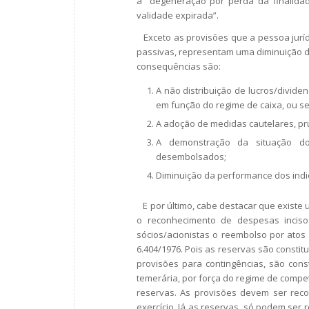
a “degeneração por perda da finalidad
validade expirada”.
Exceto as provisões que a pessoa jurídi
passivas, representam uma diminuição do
consequências são:
A não distribuição de lucros/divid
em função do regime de caixa, ou se
A adoção de medidas cautelares, pr
A demonstração da situação do
desembolsados;
Diminuição da performance dos indi
E por último, cabe destacar que existe 
o reconhecimento de despesas incisos
sócios/acionistas o reembolso por atos a
6.404/1976. Pois as reservas são constit
provisões para contingências, são con
temerária, por força do regime de competê
reservas. As provisões devem ser reco
exercício. Já as reservas, só podem ser 