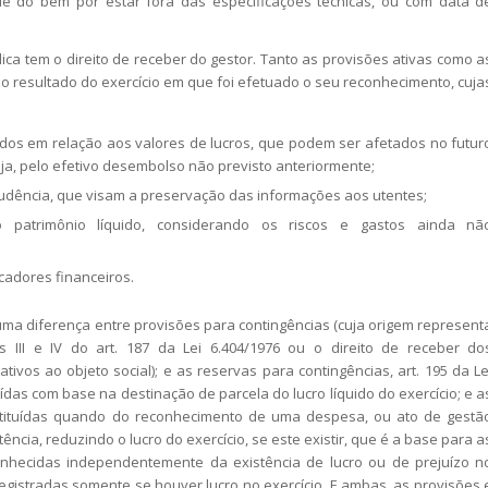
e do bem por estar fora das especificações técnicas, ou com data d
ca tem o direito de receber do gestor. Tanto as provisões ativas como a
 resultado do exercício em que foi efetuado o seu reconhecimento, cuja
endos em relação aos valores de lucros, que podem ser afetados no futur
ja, pelo efetivo desembolso não previsto anteriormente;
udência, que visam a preservação das informações aos utentes;
 patrimônio líquido, considerando os riscos e gastos ainda nã
cadores financeiros.
uma diferença entre provisões para contingências (cuja origem represent
 III e IV do art. 187 da Lei 6.404/1976 ou o direito de receber do
tivos ao objeto social); e as reservas para contingências, art. 195 da Le
uídas com base na destinação de parcela do lucro líquido do exercício; e a
stituídas quando do reconhecimento de uma despesa, ou ato de gestã
ncia, reduzindo o lucro do exercício, se este existir, que é a base para a
nhecidas independentemente da existência de lucro ou de prejuízo n
registradas somente se houver lucro no exercício. E ambas, as provisões 