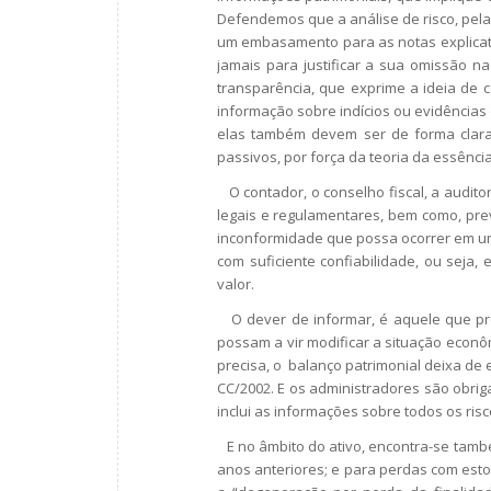
Defendemos que a análise de risco, pela 
um embasamento para as notas explicati
jamais para justificar a sua omissão n
transparência, que exprime a ideia de c
informação sobre indícios ou evidências
elas também devem ser de forma clar
passivos, por força da teoria da essênci
O contador, o conselho fiscal, a auditor
legais e regulamentares, bem como, prev
inconformidade que possa ocorrer em um
com suficiente confiabilidade, ou seja,
valor.
O dever de informar, é aquele que pre
possam a vir modificar a situação econô
precisa, o balanço patrimonial deixa de e
CC/2002. E os administradores são obrig
inclui as informações sobre todos os risc
E no âmbito do ativo, encontra-se tamb
anos anteriores; e para perdas com est