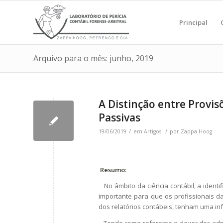
Principal
Arquivo para o mês: junho, 2019
A Distinção entre Provis
Passivas
/
/
19/06/2019
em
Artigos
por
Zappa Hoog
Resumo:
No âmbito da ciência contábil, a identi
importante para que os profissionais da
dos relatórios contábeis, tenham uma in
Tendo como referente o dever dos admin