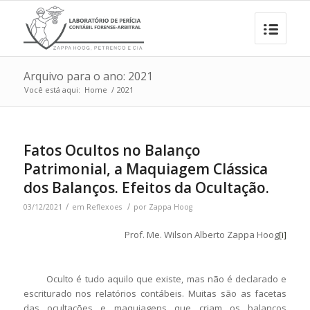
Arquivo para o ano: 2021
Você está aqui:
Home
/
2021
Fatos Ocultos no Balanço
Patrimonial, a Maquiagem Clássica
dos Balanços. Efeitos da Ocultação.
/
/
03/12/2021
em
Reflexoes
por
Zappa Hoog
Prof. Me. Wilson Alberto Zappa Hoog
[i]
Oculto é tudo aquilo que existe, mas não é declarado e
escriturado nos relatórios contábeis. Muitas são as facetas
das ocultações e maquiagens que criam os balanços