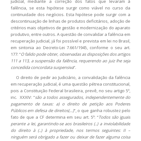
judicial, mediante a correção dos fatos que levaram à
falência, se esta hipótese surgir como viável no curso da
continuidade dos negócios. Esta hipótese pode surgir com a
descontinuação de linhas de produtos deficitários, adoção de
critérios mais objetivos de gestão e modernização do aparato
produtivo, entre outros. A questão de convalidar a falência em
recuperação judicial, já foi possível e prevista em lei no Brasil,
em sintonia ao Decreto-Lei 7.661/1945, conforme o seu art.
177: “
O falido pode obter, observadas as disposições dos artigos
111 a 113, a suspensão da falência, requerendo ao juiz lhe seja
concedida concordata suspensiva
”.
O direito de pedir ao Judiciário, a convalidação da falência
em recuperação judicial, é uma questão pétrea constitucional,
pois a Constituição Federal brasileira, prevê, no seu artigo 5º,
inc. XXXIV: “
são a todos assegurados, independentemente do
pagamento de taxas: a) o direito de petição aos Poderes
Públicos em defesa de direitos(…)
”, o que ganha robustez pelo
fato de que a CF determina em seu art. 5º: “
Todos são iguais
perante a lei, garantindo-se aos brasileiros (..) a inviolabilidade
do direito à (..) à propriedade, nos termos seguintes: II –
ninguém será obrigado a fazer ou deixar de fazer alguma coisa