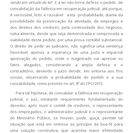
senão em virtude de lei
”. E a lei não torna defeso o pedido de
convalidação da falência em recuperação judicial, até porque,
é verossímil, lícito e razoável esta probabilidade, diante da
possibilidade da preservação da atividade, de empregos e
dos direitos dos credores, pela continuidade dos negócios,
naturalmente, desde que seja demonstrada e comprovada a
viabilidade deste pedido, por uma prova contábil substancial.
O direito de pedir ao Judiciário, não significa uma sentença
favorável, apenas a esperança de uma justa e imparcial
apreciação do pedido, onde o magistrado vai apreciar os
fatos alegados, considerando a ampla defesa e o
contraditório, devendo o juízo decidir, em sintonia aos fins
sociais, observando a probabilidade do pedido e a sua
razoabilidade, como previsto no art. 8º do CPC/2015.
Para tal hipótese, de convalidar a falência em recuperação
judicial, o Juiz, mediante requerimento fundamentado do
devedor, após ouvir o comitê de credores, o representante
dos empregados, o administrador judicial e o representante
do Ministério Público, se houver, pode, quiçá, permitir tal
situação que está em sintonia ao princípio da boa-fé para
uma solução construtiva, que acarreta maior efetividade