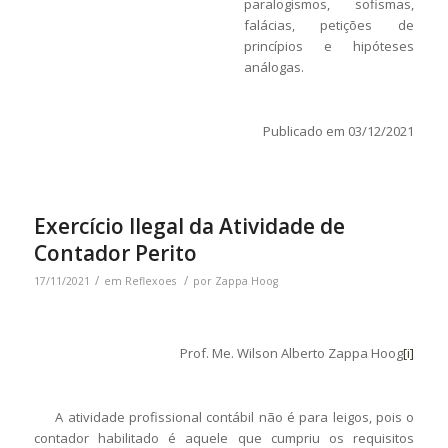
paralogismos, sofismas,
falácias, petições de
princípios e hipóteses
análogas.
Publicado em 03/12/2021
Exercício Ilegal da Atividade de
Contador Perito
/
/
17/11/2021
em
Reflexoes
por
Zappa Hoog
Prof. Me. Wilson Alberto Zappa Hoog
[i]
A atividade profissional contábil não é para leigos, pois o
contador habilitado é aquele que cumpriu os requisitos