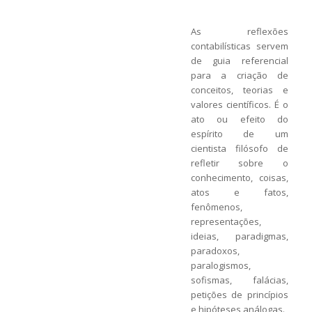
As reflexões
contabilísticas servem
de guia referencial
para a criação de
conceitos, teorias e
valores científicos. É o
ato ou efeito do
espírito de um
cientista filósofo de
refletir sobre o
conhecimento, coisas,
atos e fatos,
fenômenos,
representações,
ideias, paradigmas,
paradoxos,
paralogismos,
sofismas, falácias,
petições de princípios
e hipóteses análogas.