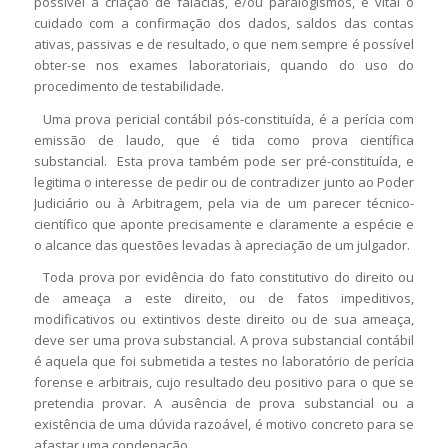
possível a criação de falácias, e/ou paralogismos, é vital o
cuidado com a confirmação dos dados, saldos das contas
ativas, passivas e de resultado, o que nem sempre é possível
obter-se nos exames laboratoriais, quando do uso do
procedimento de testabilidade.
Uma prova pericial contábil pós-constituída, é a perícia com
emissão de laudo, que é tida como prova científica
substancial. Esta prova também pode ser pré-constituída, e
legitima o interesse de pedir ou de contradizer junto ao Poder
Judiciário ou à Arbitragem, pela via de um parecer técnico-
científico que aponte precisamente e claramente a espécie e
o alcance das questões levadas à apreciação de um julgador.
Toda prova por evidência do fato constitutivo do direito ou
de ameaça a este direito, ou de fatos impeditivos,
modificativos ou extintivos deste direito ou de sua ameaça,
deve ser uma prova substancial. A prova substancial contábil
é aquela que foi submetida a testes no laboratório de perícia
forense e arbitrais, cujo resultado deu positivo para o que se
pretendia provar. A ausência de prova substancial ou a
existência de uma dúvida razoável, é motivo concreto para se
afastar uma condenação.