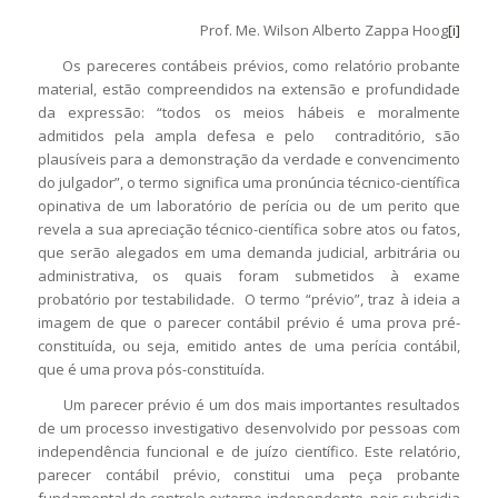
Prof. Me. Wilson Alberto Zappa Hoog
[i]
Os pareceres contábeis prévios, como relatório probante
material, estão compreendidos na extensão e profundidade
da expressão: “todos os meios hábeis e moralmente
admitidos pela ampla defesa e pelo contraditório, são
plausíveis para a demonstração da verdade e convencimento
do julgador”, o termo significa uma pronúncia técnico-científica
opinativa de um laboratório de perícia ou de um perito que
revela a sua apreciação técnico-científica sobre atos ou fatos,
que serão alegados em uma demanda judicial, arbitrária ou
administrativa, os quais foram submetidos à exame
probatório por testabilidade. O termo “prévio”, traz à ideia a
imagem de que o parecer contábil prévio é uma prova pré-
constituída, ou seja, emitido antes de uma perícia contábil,
que é uma prova pós-constituída.
Um parecer prévio é um dos mais importantes resultados
de um processo investigativo desenvolvido por pessoas com
independência funcional e de juízo científico. Este relatório,
parecer contábil prévio, constitui uma peça probante
fundamental de controle externo independente, pois subsidia