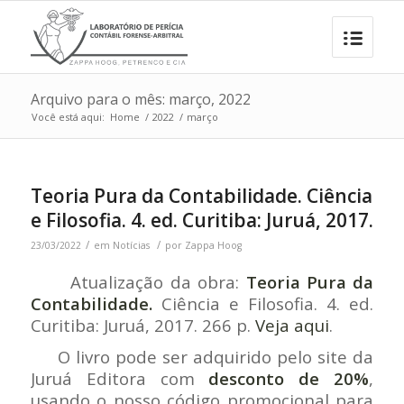
Arquivo para o mês: março, 2022
Você está aqui:
Home
/
2022
/
março
Teoria Pura da Contabilidade. Ciência
e Filosofia. 4. ed. Curitiba: Juruá, 2017.
/
/
23/03/2022
em
Notícias
por
Zappa Hoog
Atualização da obra:
Teoria Pura da
Contabilidade.
Ciência e Filosofia. 4. ed.
Curitiba: Juruá, 2017. 266 p.
Veja aqui
.
O livro pode ser adquirido pelo site da
Juruá Editora com
desconto de 20%
,
usando o nosso código promocional para