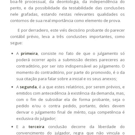
boa-fé processual, da deontologia, da independência do
perito, e da possibilidade da testabilidade das conclusões
nele grafadas, estando nestas relevantes qualidades os
contornos de sua real importância como elemento de prova.
E por derradeiro, este viés decisório probante do parecer
contábil prévio, leva a três conclusões importantes, como
segue:
A
primeira
, consiste no fato de que o julgamento só
poderá ocorrer após a submissão destes pareceres ao
contraditório, por ser isto indispensável ao julgamento. O
momento do contraditório, por parte do promovido, é o da
sua citação para falar sobre a inicial e os seus anexos;
A
segunda
, é a que estes relatórios, por serem prévios, e
emitidos com antecedência à existência da demanda, mas,
com o fim de subsidiar ela de forma probante, seja o
pedido e/ou o contra pedido, portanto, deles devem
derivar o julgamento final de mérito, cuja competência é
exclusiva do julgador;
E a
terceira
conclusão decorre da liberdade do
convencimento do julgador, regra que não vincula o