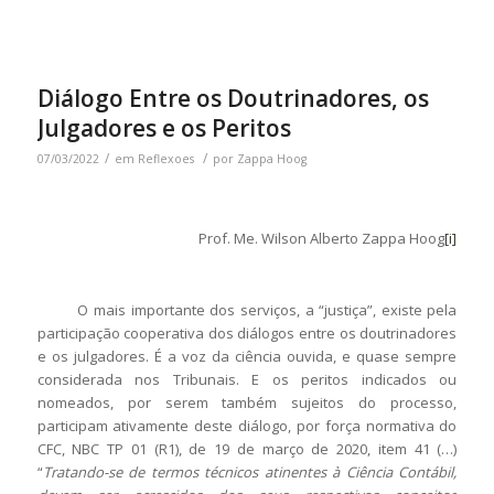
Diálogo Entre os Doutrinadores, os
Julgadores e os Peritos
/
/
07/03/2022
em
Reflexoes
por
Zappa Hoog
Prof. Me. Wilson Alberto Zappa Hoog
[i]
O mais importante dos serviços, a “justiça”, existe pela
participação cooperativa dos diálogos entre os doutrinadores
e os julgadores. É a voz da ciência ouvida, e quase sempre
considerada nos Tribunais. E os peritos indicados ou
nomeados, por serem também sujeitos do processo,
participam ativamente deste diálogo, por força normativa do
CFC, NBC TP 01 (R1), de 19 de março de 2020, item 41 (…)
“
Tratando-se de termos técnicos atinentes à Ciência Contábil,