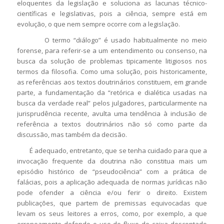
eloquentes da legislação e soluciona as lacunas técnico-
científicas e legislativas, pois a ciência, sempre está em
evolução, o que nem sempre ocorre com a legislação.
O termo “diálogo” é usado habitualmente no meio
forense, para referir-se a um entendimento ou consenso, na
busca da solução de problemas tipicamente litigiosos nos
termos da filosofia. Como uma solução, pois historicamente,
as referências aos textos doutrinários constituem, em grande
parte, a fundamentação da “retórica e dialética usadas na
busca da verdade real” pelos julgadores, particularmente na
jurisprudência recente, avulta uma tendência à inclusão de
referência a textos doutrinários não só como parte da
discussão, mas também da decisão.
É adequado, entretanto, que se tenha cuidado para que a
invocação frequente da doutrina não constitua mais um
episódio histórico de “pseudociência” com a prática de
falácias, pois a aplicação adequada de normas jurídicas não
pode ofender a ciência e/ou ferir o direito. Existem
publicações, que partem de premissas equivocadas que
levam os seus leitores a erros, como, por exemplo, a que
erroneamente defende o uso do fluxo de caixa descontado