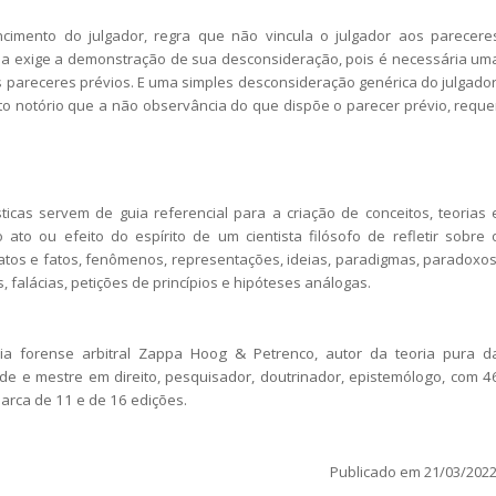
imento do julgador, regra que não vincula o julgador aos parecere
ia exige a demonstração de sua desconsideração, pois é necessária um
s pareceres prévios. E uma simples desconsideração genérica do julgador
ato notório que a não observância do que dispõe o parecer prévio, reque
sticas servem de guia referencial para a criação de conceitos, teorias 
 o ato ou efeito do espírito de um cientista filósofo de refletir sobre 
atos e fatos, fenômenos, representações, ideias, paradigmas, paradoxos
 falácias, petições de princípios e hipóteses análogas.
a forense arbitral Zappa Hoog & Petrenco, autor da teoria pura d
dade e mestre em direito, pesquisador, doutrinador, epistemólogo, com 4
marca de 11 e de 16 edições.
Publicado em 21/03/2022