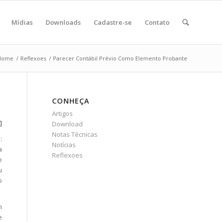
Mídias
Downloads
Cadastre-se
Contato
Home
/
Reflexoes
/
Parecer Contábil Prévio Como Elemento Probante
CONHEÇA
Artigos
i]
Download
Notas Técnicas
:
Notícias
a
Reflexoes
e
u
o
m
e