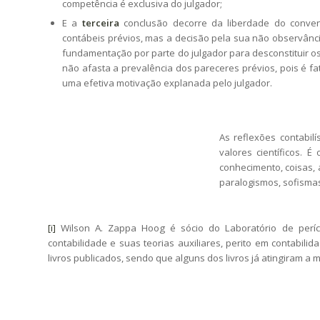
competência é exclusiva do julgador;
E a
terceira
conclusão decorre da liberdade do convenc
contábeis prévios, mas a decisão pela sua não observânc
fundamentação por parte do julgador para desconstituir o
não afasta a prevalência dos pareceres prévios, pois é f
uma efetiva motivação explanada pelo julgador.
As reflexões contabilí
valores científicos. É
conhecimento, coisas, 
paralogismos, sofismas,
[i]
Wilson A. Zappa Hoog é sócio do Laboratório de períci
contabilidade e suas teorias auxiliares, perito em contabili
livros publicados, sendo que alguns dos livros já atingiram a 