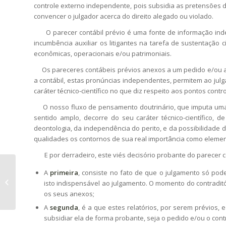
controle externo independente, pois subsidia as pretensões de
convencer o julgador acerca do direito alegado ou violado.
O parecer contábil prévio é uma fonte de informação ind
incumbência auxiliar os litigantes na tarefa de sustentação ci
econômicas, operacionais e/ou patrimoniais.
Os pareceres contábeis prévios anexos a um pedido e/ou a um
a contábil, estas pronúncias independentes, permitem ao ju
caráter técnico-científico no que diz respeito aos pontos contr
O nosso fluxo de pensamento doutrinário, que imputa uma po
sentido amplo, decorre do seu caráter técnico-científico,
deontologia, da independência do perito, e da possibilidade 
qualidades os contornos de sua real importância como elemen
E por derradeiro, este viés decisório probante do parecer co
A
primeira
, consiste no fato de que o julgamento só pod
Diálogo Entre os Doutrinadores, os
isto indispensável ao julgamento. O momento do contraditóri
Julgadores e os Peritos
os seus anexos;
A
segunda
, é a que estes relatórios, por serem prévios
subsidiar ela de forma probante, seja o pedido e/ou o contr