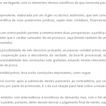
 um litigante, com os elementos técnico-científicos de que necessita par
ependente, elaborada por um órgão ou técnico autônomo, que tem com
entífica de suas pretensões jurídicas, sejam elas: contábeis, financeiras
 contra pedido permite a simetria entre duas perspectivas: a jurídica 
lgador que o caráter saneador de um processo, seja dotado também de u
overtidos.
ssibilidade de viés decisório probante, ao parecer contábil prévio, e
 de cooperação para a descoberta da verdade, da boa-fé processual, d
da testabilidade das conclusões nele grafadas, estando nestas relevante
to de prova.
ntábil prévio, leva a três conclusões importantes, como segue:
erá ocorrer após a submissão destes pareceres ao contraditório, por se
o, por parte do promovido, é o da sua citação para falar sobre a inicial 
, e emitidos com antecedência à existência da demanda, mas, com o fim d
a pedido, portanto, deles devem derivar o julgamento final de mérito, cuj