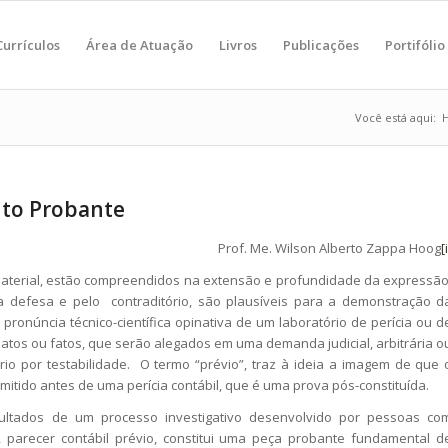
Currículos
Área de Atuação
Livros
Publicações
Portifólio
Você está aqui:
nto Probante
Prof. Me. Wilson Alberto Zappa Hoog
[
aterial, estão compreendidos na extensão e profundidade da expressão
 defesa e pelo contraditório, são plausíveis para a demonstração d
pronúncia técnico-científica opinativa de um laboratório de perícia ou d
e atos ou fatos, que serão alegados em uma demanda judicial, arbitrária o
io por testabilidade. O termo “prévio”, traz à ideia a imagem de que 
emitido antes de uma perícia contábil, que é uma prova pós-constituída.
dos de um processo investigativo desenvolvido por pessoas co
io, parecer contábil prévio, constitui uma peça probante fundamental d