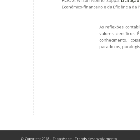
HOOG, Wilson Alberto Zappa.
Licitação
Econômico-financeiro e da Eficiência da Pr
As reflexões contabi
valores científicos. 
conhecimento, cois
paradoxos, paralogis
© Copyright 2018 - ZappaHoog - Trends desenvolvimento