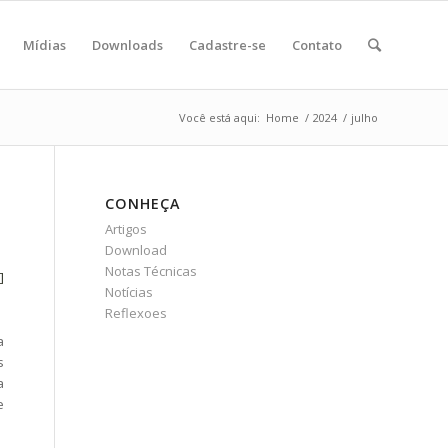
Mídias
Downloads
Cadastre-se
Contato
Você está aqui:
Home
/
2024
/
julho
CONHEÇA
Artigos
Download
Notas Técnicas
i]
Notícias
Reflexoes
a
s
a
e