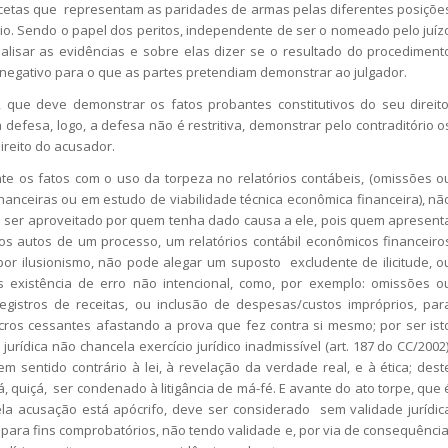
facetas que representam as paridades de armas pelas diferentes posiçõe
ígio. Sendo o papel dos peritos, independente de ser o nomeado pelo juíz
alisar as evidências e sobre elas dizer se o resultado do procediment
ou negativo para o que as partes pretendiam demonstrar ao julgador.
ue deve demonstrar os fatos probantes constitutivos do seu direito
fesa, logo, a defesa não é restritiva, demonstrar pelo contraditório o
ireito do acusador.
e os fatos com o uso da torpeza no relatórios contábeis, (omissões o
anceiras ou em estudo de viabilidade técnica econômica financeira), nã
 ser aproveitado por quem tenha dado causa a ele, pois quem apresent
nos autos de um processo, um relatórios contábil econômicos financeiro
or ilusionismo, não pode alegar um suposto excludente de ilicitude, o
s existência de erro não intencional, como, por exemplo: omissões o
egistros de receitas, ou inclusão de despesas/custos impróprios, par
ucros cessantes afastando a prova que fez contra si mesmo; por ser ist
urídica não chancela exercício jurídico inadmissível (art. 187 do CC/2002)
 sentido contrário à lei, à revelação da verdade real, e à ética; dest
quiçá, ser condenado à litigância de má-fé. E avante do ato torpe, que 
la acusação está apócrifo, deve ser considerado sem validade jurídic
 para fins comprobatórios, não tendo validade e, por via de consequência