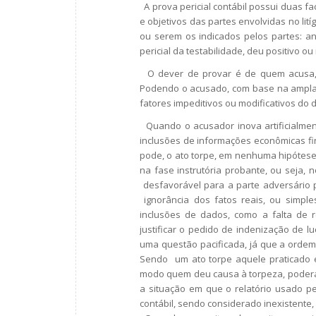
A prova pericial contábil possui duas 
e objetivos das partes envolvidas no lit
ou serem os indicados pelos partes: an
pericial da testabilidade, deu positivo 
O dever de provar é de quem acusa, q
Podendo o acusado, com base na ampla de
fatores impeditivos ou modificativos do d
Quando o acusador inova artificialment
inclusões de informações econômicas fin
pode, o ato torpe, em nenhuma hipótese
na fase instrutória probante, ou seja, 
desfavorável para a parte adversário p
ignorância dos fatos reais, ou simple
inclusões de dados, como a falta de r
justificar o pedido de indenização de l
uma questão pacificada, já que a ordem j
Sendo um ato torpe aquele praticado em
modo quem deu causa à torpeza, poderá, 
a situação em que o relatório usado pe
contábil, sendo considerado inexistente,