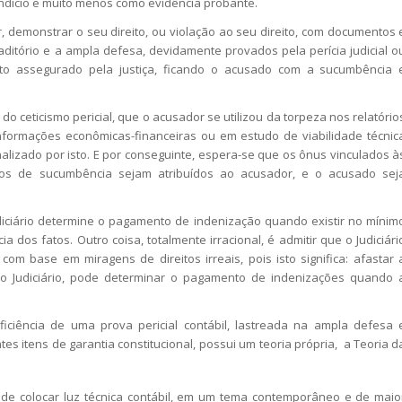
indício e muito menos como evidência probante.
emonstrar o seu direito, ou violação ao seu direito, com documentos 
aditório e a ampla defesa, devidamente provados pela perícia judicial o
eito assegurado pela justiça, ficando o acusado com a sucumbência 
 ceticismo pericial, que o acusador se utilizou da torpeza nos relatório
nformações econômicas-financeiras ou em estudo de viabilidade técnic
alizado por isto. E por conseguinte, espera-se que os ônus vinculados à
os de sucumbência sejam atribuídos ao acusador, e o acusado sej
iciário determine o pagamento de indenização quando existir no mínim
 dos fatos. Outro coisa, totalmente irracional, é admitir que o Judiciári
m base em miragens de direitos irreais, pois isto significa: afastar 
e o Judiciário, pode determinar o pagamento de indenizações quando 
ciência de uma prova pericial contábil, lastreada na ampla defesa 
es itens de garantia constitucional, possui um teoria própria, a Teoria d
 de colocar luz técnica contábil, em um tema contemporâneo e de maio