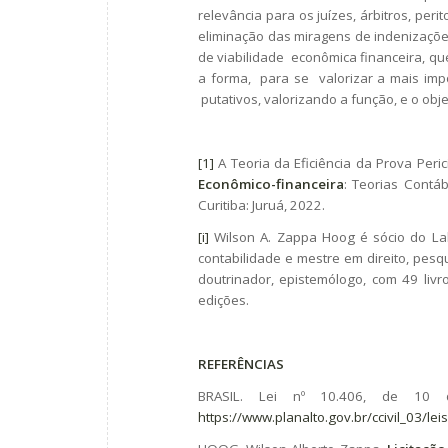
relevância para os juízes, árbitros, pe
eliminação das miragens de indenizaçõe
de viabilidade econômica financeira, qu
a forma, para se valorizar a mais impo
putativos, valorizando a função, e o obje
[
1]
A Teoria da Eficiência da Prova Peric
Econômico-financeira
: Teorias Contáb
Curitiba: Juruá, 2022.
[i]
Wilson A. Zappa Hoog é sócio do Lab
contabilidade e mestre em direito, pesq
doutrinador, epistemólogo, com 49 livr
edições.
REFERÊNCIAS
BRASIL. Lei nº 10.406, de 10 d
https://www.planalto.gov.br/ccivil_03/l