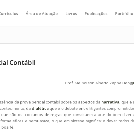
Currículos
Área de Atuação
Livros
Publicações
Portifólio
ial Contábil
Prof. Me. Wilson Alberto Zappa Hoog
[
ência da prova pericial contábil sobre os aspectos da
narrativa,
que é 
acontecimento; da
dialética
que é o debate entre litigantes comprometido
que são os conjuntos de regras que constituem a arte do bem dizer 
forma eficaz e persuasiva, o que em síntese significa: o dever todos d
 boa fé.