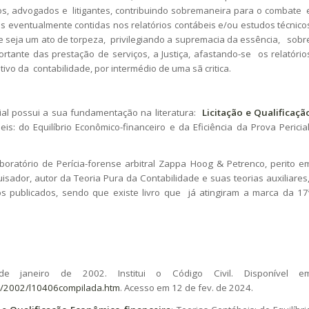
ritos, advogados e litigantes, contribuindo sobremaneira para o combate 
s eventualmente contidas nos relatórios contábeis e/ou estudos técnico
e seja um ato de torpeza, privilegiando a supremacia da essência, sobr
rtante das prestação de serviços, a Justiça, afastando-se os relatório
tivo da contabilidade, por intermédio de uma sã critica.
ial possui a sua fundamentação na literatura:
Licitação e Qualificaçã
eis: do Equilíbrio Econômico-financeiro e da Eficiência da Prova Pericial
oratório de Perícia-forense arbitral Zappa Hoog & Petrenco, perito e
uisador, autor da Teoria Pura da Contabilidade e suas teorias auxiliares
os publicados, sendo que existe livro que já atingiram a marca da 17
e janeiro de 2002. Institui o Código Civil. Disponível e
eis/2002/l10406compilada.htm
. Acesso em 12 de fev. de 2024.