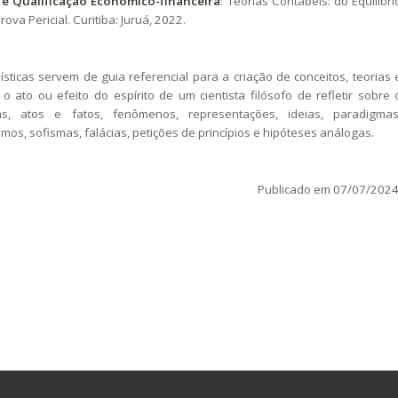
 e Qualificação Econômico-financeira
: Teorias Contábeis: do Equilíbri
ova Pericial. Curitiba: Juruá, 2022.
lísticas servem de guia referencial para a criação de conceitos, teorias 
É o ato ou efeito do espírito de um cientista filósofo de refletir sobre 
as, atos e fatos, fenômenos, representações, ideias, paradigmas
mos, sofismas, falácias, petições de princípios e hipóteses análogas.
Publicado em 07/07/2024