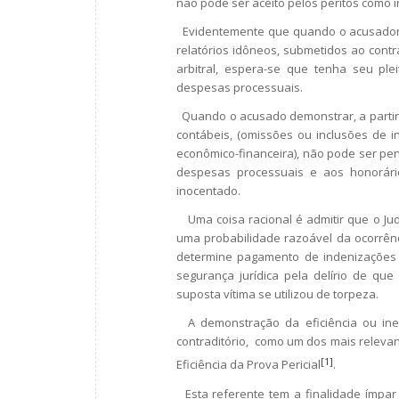
não pode ser aceito pelos peritos como 
Evidentemente que quando o acusador, d
relatórios idôneos, submetidos ao contr
arbitral, espera-se que tenha seu pl
despesas processuais.
Quando o acusado demonstrar, a partir do
contábeis, (omissões ou inclusões de i
econômico-financeira), não pode ser pen
despesas processuais e aos honorári
inocentado.
Uma coisa racional é admitir que o Jud
uma probabilidade razoável da ocorrência
determine pagamento de indenizações co
segurança jurídica pela delírio de qu
suposta vítima se utilizou de torpeza.
A demonstração da eficiência ou inefi
contraditório, como um dos mais relevant
[1]
Eficiência da Prova Pericial
.
Esta referente tem a finalidade ímpar