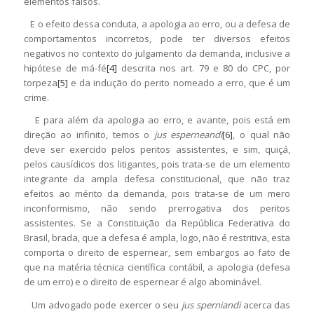
elementos falsos.
E o efeito dessa conduta, a apologia ao erro, ou a defesa de
comportamentos incorretos, pode ter diversos efeitos
negativos no contexto do julgamento da demanda, inclusive a
hipótese de má-fé
[4]
descrita nos art. 79 e 80 do CPC, por
torpeza
[5]
e da indução do perito nomeado a erro, que é um
crime.
E para além da apologia ao erro, e avante, pois está em
direção ao infinito, temos o
jus esperneandi
[6]
, o qual não
deve ser exercido pelos peritos assistentes, e sim, quiçá,
pelos causídicos dos litigantes, pois trata-se de um elemento
integrante da ampla defesa constitucional, que não traz
efeitos ao mérito da demanda, pois trata-se de um mero
inconformismo, não sendo prerrogativa dos peritos
assistentes. Se a Constituição da República Federativa do
Brasil, brada, que a defesa é ampla, logo, não é restritiva, esta
comporta o direito de espernear, sem embargos ao fato de
que na matéria técnica científica contábil, a apologia (defesa
de um erro) e o direito de espernear é algo abominável.
Um advogado pode exercer o seu
jus sperniandi
acerca das