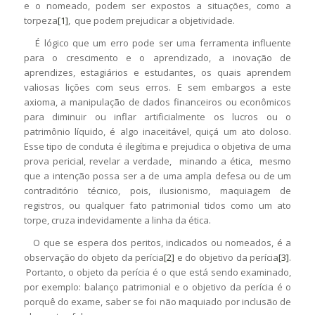
e o nomeado, podem ser expostos a situações, como a
torpeza
[1]
, que podem prejudicar a objetividade.
É lógico que um erro pode ser uma ferramenta influente
para o crescimento e o aprendizado, a inovação de
aprendizes, estagiários e estudantes, os quais aprendem
valiosas lições com seus erros. E sem embargos a este
axioma, a manipulação de dados financeiros ou econômicos
para diminuir ou inflar artificialmente os lucros ou o
patrimônio líquido, é algo inaceitável, quiçá um ato doloso.
Esse tipo de conduta é ilegítima e prejudica o objetiva de uma
prova pericial, revelar a verdade, minando a ética, mesmo
que a intenção possa ser a de uma ampla defesa ou de um
contraditório técnico, pois, ilusionismo, maquiagem de
registros, ou qualquer fato patrimonial tidos como um ato
torpe, cruza indevidamente a linha da ética.
O que se espera dos peritos, indicados ou nomeados, é a
observação do objeto da perícia
[2]
e do objetivo da perícia
[3]
.
Portanto, o objeto da perícia é o que está sendo examinado,
por exemplo: balanço patrimonial e o objetivo da perícia é o
porquê do exame, saber se foi não maquiado por inclusão de