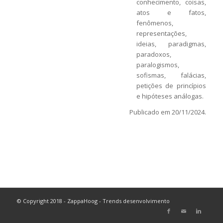
conhecimento, coisas,
atos e fatos,
fenômenos,
representações,
ideias, paradigmas,
paradoxos,
paralogismos,
sofismas, falácias,
petições de princípios
e hipóteses análogas.
Publicado em 20/11/2024.
© Copyright 2018 - ZappaHoog - Trends desenvolvimento