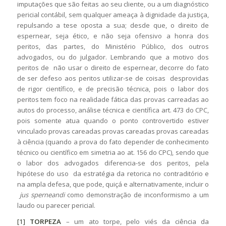
imputações que são feitas ao seu cliente, ou a um diagnóstico
pericial contábil, sem qualquer ameaça à dignidade da justiça,
repulsando a tese oposta a sua; desde que, o direito de
espernear, seja ético, e não seja ofensivo a honra dos
peritos, das partes, do Ministério Público, dos outros
advogados, ou do julgador. Lembrando que a motivo dos
peritos de não usar o direito de espernear, decorre do fato
de ser defeso aos peritos utilizar-se de coisas desprovidas
de rigor científico, e de precisão técnica, pois o labor dos
peritos tem foco na realidade fática das provas carreadas ao
autos do processo, análise técnica e científica art. 473 do CPC,
pois somente atua quando o ponto controvertido estiver
vinculado provas careadas provas careadas provas careadas
à ciência (quando a prova do fato depender de conhecimento
técnico ou científico em simetria ao at. 156 do CPC), sendo que
o labor dos advogados diferencia-se dos peritos, pela
hipótese do uso da estratégia da retorica no contraditório e
na ampla defesa, que pode, quiçá e alternativamente, incluir o
jus sperneandi
como demonstração de inconformismo a um
laudo ou parecer pericial.
[1]
TORPEZA
– um ato torpe, pelo viés da ciência da