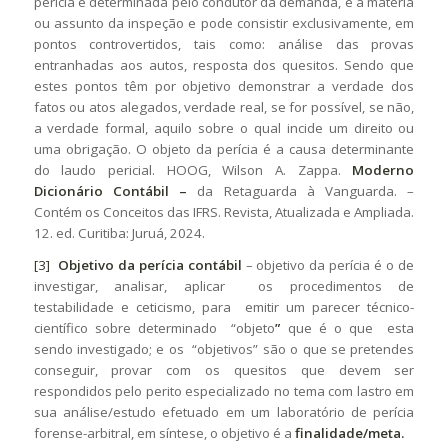
perícia é determinada pelo condutor da demanda, é a matéria
ou assunto da inspeção e pode consistir exclusivamente, em
pontos controvertidos, tais como: análise das provas
entranhadas aos autos, resposta dos quesitos. Sendo que
estes pontos têm por objetivo demonstrar a verdade dos
fatos ou atos alegados, verdade real, se for possível, se não,
a verdade formal, aquilo sobre o qual incide um direito ou
uma obrigação. O objeto da perícia é a causa determinante
do laudo pericial. HOOG, Wilson A. Zappa.
Moderno
Dicionário Contábil –
da Retaguarda à Vanguarda. –
Contém os Conceitos das IFRS. Revista, Atualizada e Ampliada.
12. ed. Curitiba: Juruá, 2024.
[3]
Objetivo da perícia contábil
– objetivo da perícia é o de
investigar, analisar, aplicar os procedimentos de
testabilidade e ceticismo, para emitir um parecer técnico-
científico sobre determinado “objeto
”
que é o que esta
sendo investigado; e os “objetivos” são o que se pretendes
conseguir, provar com os quesitos que devem ser
respondidos pelo perito especializado no tema com lastro em
sua análise/estudo efetuado em um laboratório de perícia
forense-arbitral, em síntese, o objetivo é a
finalidade/meta.