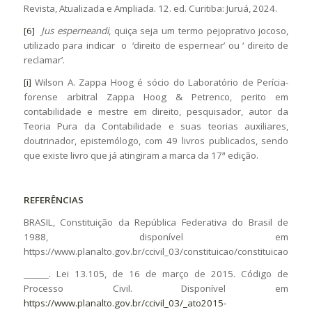
Revista, Atualizada e Ampliada. 12. ed. Curitiba: Juruá, 2024.
[6]
Jus esperneandi
, quiça seja um termo pejoprativo jocoso,
utilizado para indicar o ‘direito de espernear’ ou ‘ direito de
reclamar’.
[i]
Wilson A. Zappa Hoog é sócio do Laboratório de Perícia-
forense arbitral Zappa Hoog & Petrenco, perito em
contabilidade e mestre em direito, pesquisador, autor da
Teoria Pura da Contabilidade e suas teorias auxiliares,
doutrinador, epistemólogo, com 49 livros publicados, sendo
que existe livro que já atingiram a marca da 17ª edição.
REFERÊNCIAS
BRASIL, Constituição da República Federativa do Brasil de
1988, disponível em
https://www.planalto.gov.br/ccivil_03/constituicao/constituicao.htm
______. Lei 13.105, de 16 de março de 2015. Código de
Processo Civil. Disponível em
https://www.planalto.gov.br/ccivil_03/_ato2015-