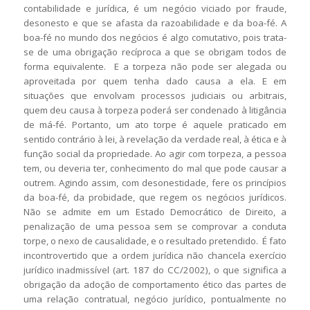
contabilidade e jurídica, é um negócio viciado por fraude,
desonesto e que se afasta da razoabilidade e da boa-fé. A
boa-fé no mundo dos negócios é algo comutativo, pois trata-
se de uma obrigação recíproca a que se obrigam todos de
forma equivalente. E a torpeza não pode ser alegada ou
aproveitada por quem tenha dado causa a ela. E em
situações que envolvam processos judiciais ou arbitrais,
quem deu causa à torpeza poderá ser condenado à litigância
de má-fé. Portanto, um ato torpe é aquele praticado em
sentido contrário à lei, à revelação da verdade real, à ética e à
função social da propriedade. Ao agir com torpeza, a pessoa
tem, ou deveria ter, conhecimento do mal que pode causar a
outrem. Agindo assim, com desonestidade, fere os princípios
da boa-fé, da probidade, que regem os negócios jurídicos.
Não se admite em um Estado Democrático de Direito, a
penalização de uma pessoa sem se comprovar a conduta
torpe, o nexo de causalidade, e o resultado pretendido. É fato
incontrovertido que a ordem jurídica não chancela exercício
jurídico inadmissível (art. 187 do CC/2002), o que significa a
obrigação da adoção de comportamento ético das partes de
uma relação contratual, negócio jurídico, pontualmente no