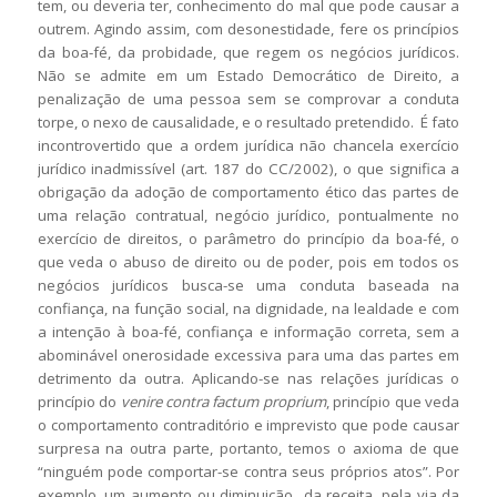
tem, ou deveria ter, conhecimento do mal que pode causar a
outrem. Agindo assim, com desonestidade, fere os princípios
da boa-fé, da probidade, que regem os negócios jurídicos.
Não se admite em um Estado Democrático de Direito, a
penalização de uma pessoa sem se comprovar a conduta
torpe, o nexo de causalidade, e o resultado pretendido. É fato
incontrovertido que a ordem jurídica não chancela exercício
jurídico inadmissível (art. 187 do CC/2002), o que significa a
obrigação da adoção de comportamento ético das partes de
uma relação contratual, negócio jurídico, pontualmente no
exercício de direitos, o parâmetro do princípio da boa-fé, o
que veda o abuso de direito ou de poder, pois em todos os
negócios jurídicos busca-se uma conduta baseada na
confiança, na função social, na dignidade, na lealdade e com
a intenção à boa-fé, confiança e informação correta, sem a
abominável onerosidade excessiva para uma das partes em
detrimento da outra. Aplicando-se nas relações jurídicas o
princípio do
venire contra factum proprium
, princípio que veda
o comportamento contraditório e imprevisto que pode causar
surpresa na outra parte, portanto, temos o axioma de que
“ninguém pode comportar-se contra seus próprios atos”. Por
exemplo, um aumento ou diminuição da receita, pela via da