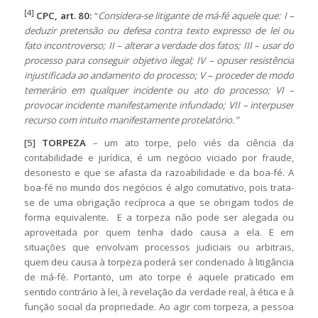
[4]
CPC, art. 80:
“
Considera-se litigante de má-fé aquele que: I –
deduzir pretensão ou defesa contra texto expresso de lei ou
fato incontroverso; II – alterar a verdade dos fatos; III – usar do
processo para conseguir objetivo ilegal; IV – opuser resistência
injustificada ao andamento do processo; V – proceder de modo
temerário em qualquer incidente ou ato do processo; VI –
provocar incidente manifestamente infundado; VII – interpuser
recurso com intuito manifestamente protelatório.”
[5]
TORPEZA
– um ato torpe, pelo viés da ciência da
contabilidade e jurídica, é um negócio viciado por fraude,
desonesto e que se afasta da razoabilidade e da boa-fé. A
boa-fé no mundo dos negócios é algo comutativo, pois trata-
se de uma obrigação recíproca a que se obrigam todos de
forma equivalente. E a torpeza não pode ser alegada ou
aproveitada por quem tenha dado causa a ela. E em
situações que envolvam processos judiciais ou arbitrais,
quem deu causa à torpeza poderá ser condenado à litigância
de má-fé. Portanto, um ato torpe é aquele praticado em
sentido contrário à lei, à revelação da verdade real, à ética e à
função social da propriedade. Ao agir com torpeza, a pessoa