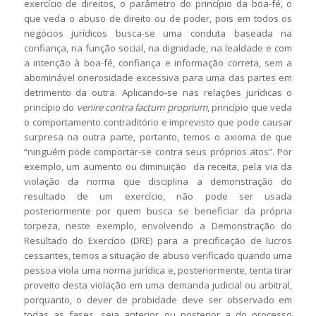
exercício de direitos, o parâmetro do princípio da boa-fé, o
que veda o abuso de direito ou de poder, pois em todos os
negócios jurídicos busca-se uma conduta baseada na
confiança, na função social, na dignidade, na lealdade e com
a intenção à boa-fé, confiança e informação correta, sem a
abominável onerosidade excessiva para uma das partes em
detrimento da outra. Aplicando-se nas relações jurídicas o
princípio do
venire contra factum proprium
, princípio que veda
o comportamento contraditório e imprevisto que pode causar
surpresa na outra parte, portanto, temos o axioma de que
“ninguém pode comportar-se contra seus próprios atos”. Por
exemplo, um aumento ou diminuição da receita, pela via da
violação da norma que disciplina a demonstração do
resultado de um exercício, não pode ser usada
posteriormente por quem busca se beneficiar da própria
torpeza, neste exemplo, envolvendo a Demonstração do
Resultado do Exercício (DRE) para a precificação de lucros
cessantes, temos a situação de abuso verificado quando uma
pessoa viola uma norma jurídica e, posteriormente, tenta tirar
proveito desta violação em uma demanda judicial ou arbitral,
porquanto, o dever de probidade deve ser observado em
todas as fases, seja anterior ou posterior a do processo