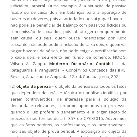
judicial ou arbitral. Outro exemplo, é a situação de passivo
fictício ou de caixa dois em balanços para a apuração de
haveres ou deveres, pois a sociedade que vai pagar haveres,
não pode se beneficiar de balanço com passivos fictícios ou
com omissão de caixa dois, pois tal fato gera enriquecimento
sem causa, ou seja, quem busca indenização por lucro
cessante, não pode pedir a inclusão de caixa dois, e quem vai
pagar haveres de sócios, não pode exigir a precificação sem
o caixa dois e seu efeito em fundo de comércio. HOOG,
Wilson A. Zappa.
Moderno Dicionário Contábil –
da
Retaguarda à Vanguarda. – Contém os Conceitos das IFRS.
Revista, Atualizada e Ampliada. 12. ed. Curitiba: Juruá, 2024.
[2]
objeto da perícia
– o objeto da perícia são todos os fatos
que dependem de análise técnica ou análise científica, por
serem controvertidos, de interesse para a solução da
demanda e relevantes, conforme apontados no processo,
quando o juiz proferir o saneamento e a organização do
processo, nos termos do art. 357 do CPC/2015. Advertimos
que os fatos notórios, os confessados, e os incontroversos,
não são objeto de prova pericial. A exposição do objeto da