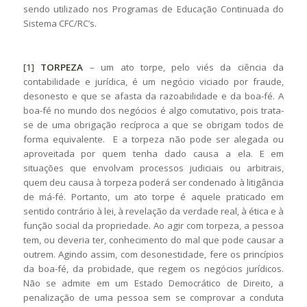
sendo utilizado nos Programas de Educação Continuada do
Sistema CFC/RC’s.
[1]
TORPEZA
– um ato torpe, pelo viés da ciência da
contabilidade e jurídica, é um negócio viciado por fraude,
desonesto e que se afasta da razoabilidade e da boa-fé. A
boa-fé no mundo dos negócios é algo comutativo, pois trata-
se de uma obrigação recíproca a que se obrigam todos de
forma equivalente. E a torpeza não pode ser alegada ou
aproveitada por quem tenha dado causa a ela. E em
situações que envolvam processos judiciais ou arbitrais,
quem deu causa à torpeza poderá ser condenado à litigância
de má-fé. Portanto, um ato torpe é aquele praticado em
sentido contrário à lei, à revelação da verdade real, à ética e à
função social da propriedade. Ao agir com torpeza, a pessoa
tem, ou deveria ter, conhecimento do mal que pode causar a
outrem. Agindo assim, com desonestidade, fere os princípios
da boa-fé, da probidade, que regem os negócios jurídicos.
Não se admite em um Estado Democrático de Direito, a
penalização de uma pessoa sem se comprovar a conduta