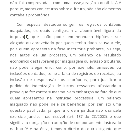
não foi comprovada com uma asseguração contábil. Até
porque, meras conjecturas sobre o futuro, não são elementos
contábeis probatórios.
Com especial destaque surgem os registros contábeis
maquiados, os quais configuram a abominável figura da
torpeza
[1]
, que não pode, em nenhuma hipótese, ser
alegado ou aproveitado por quem tenha dado causa a ele,
pois quem apresenta na fase instrutória probante, ou seja,
nos autos de um processo, um balanço de resultado
econômico desfavorável por maquiagem ou evasão tributária,
não pode alegar erro, como, por exemplo: omissões ou
inclusões de dados, como a falta de registros de receitas, ou
inclusão de despesas/custos impróprios, para justificar o
pedido de indenização de lucros cessantes afastando a
prova que fez contra si mesmo. Sem embargos ao fato de que
quem apresentou na instrução processual, um balanço
maquiado não pode dele se beneficiar, por ser isto uma
questão pacificada, já que a ordem jurídica não chancela
exercício jurídico inadmissível (art. 187 do CC/2002), o que
significa a obrigação da adoção de comportamento lastreado
na boa-fé e na ética; temos o direito do outro litigante que