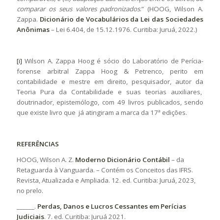
comparar os seus valores padronizados
.” (HOOG, Wilson A.
Zappa.
Dicionário de Vocabulários da Lei das Sociedades
Anônimas
– Lei 6.404, de 15.12.1976. Curitiba: Juruá, 2022.)
[i]
Wilson A. Zappa Hoog é sócio do Laboratório de Perícia-
forense arbitral Zappa Hoog & Petrenco, perito em
contabilidade e mestre em direito, pesquisador, autor da
Teoria Pura da Contabilidade e suas teorias auxiliares,
doutrinador, epistemólogo, com 49 livros publicados, sendo
que existe livro que já atingiram a marca da 17ª edições.
REFERÊNCIAS
HOOG, Wilson A. Z.
Moderno Dicionário Contábil
– da
Retaguarda à Vanguarda. – Contém os Conceitos das IFRS.
Revista, Atualizada e Ampliada. 12. ed. Curitiba: Juruá, 2023,
no prelo.
______.
Perdas, Danos e Lucros Cessantes em Perícias
Judiciais
. 7. ed. Curitiba: Juruá 2021.