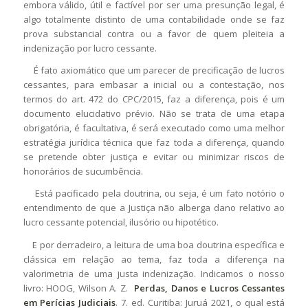
embora válido, útil e factível por ser uma presunção legal, é
algo totalmente distinto de uma contabilidade onde se faz
prova substancial contra ou a favor de quem pleiteia a
indenização por lucro cessante.
É fato axiomático que um parecer de precificação de lucros
cessantes, para embasar a inicial ou a contestação, nos
termos do art. 472 do CPC/2015, faz a diferença, pois é um
documento elucidativo prévio. Não se trata de uma etapa
obrigatória, é facultativa, é será executado como uma melhor
estratégia jurídica técnica que faz toda a diferença, quando
se pretende obter justiça e evitar ou minimizar riscos de
honorários de sucumbência.
Está pacificado pela doutrina, ou seja, é um fato notório o
entendimento de que a Justiça não alberga dano relativo ao
lucro cessante potencial, ilusório ou hipotético.
E por derradeiro, a leitura de uma boa doutrina específica e
clássica em relação ao tema, faz toda a diferença na
valorimetria de uma justa indenização. Indicamos o nosso
livro: HOOG, Wilson A. Z.
Perdas, Danos e Lucros Cessantes
em Perícias Judiciais
. 7. ed. Curitiba: Juruá 2021, o qual está