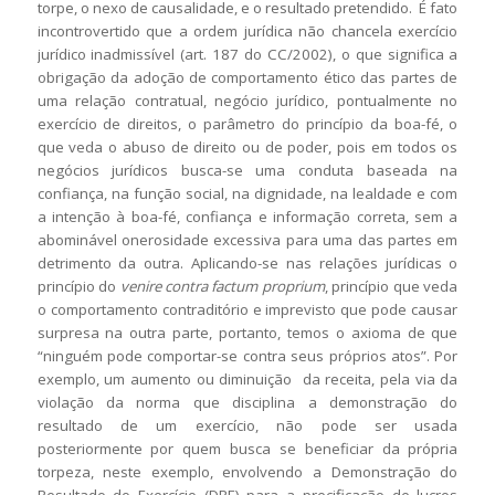
torpe, o nexo de causalidade, e o resultado pretendido. É fato
incontrovertido que a ordem jurídica não chancela exercício
jurídico inadmissível (art. 187 do CC/2002), o que significa a
obrigação da adoção de comportamento ético das partes de
uma relação contratual, negócio jurídico, pontualmente no
exercício de direitos, o parâmetro do princípio da boa-fé, o
que veda o abuso de direito ou de poder, pois em todos os
negócios jurídicos busca-se uma conduta baseada na
confiança, na função social, na dignidade, na lealdade e com
a intenção à boa-fé, confiança e informação correta, sem a
abominável onerosidade excessiva para uma das partes em
detrimento da outra. Aplicando-se nas relações jurídicas o
princípio do
venire contra factum proprium
, princípio que veda
o comportamento contraditório e imprevisto que pode causar
surpresa na outra parte, portanto, temos o axioma de que
“ninguém pode comportar-se contra seus próprios atos”. Por
exemplo, um aumento ou diminuição da receita, pela via da
violação da norma que disciplina a demonstração do
resultado de um exercício, não pode ser usada
posteriormente por quem busca se beneficiar da própria
torpeza, neste exemplo, envolvendo a Demonstração do
Resultado do Exercício (DRE) para a precificação de lucros