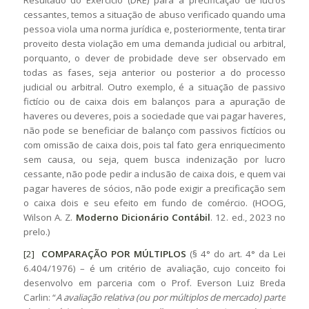
cessantes, temos a situação de abuso verificado quando uma
pessoa viola uma norma jurídica e, posteriormente, tenta tirar
proveito desta violação em uma demanda judicial ou arbitral,
porquanto, o dever de probidade deve ser observado em
todas as fases, seja anterior ou posterior a do processo
judicial ou arbitral. Outro exemplo, é a situação de passivo
fictício ou de caixa dois em balanços para a apuração de
haveres ou deveres, pois a sociedade que vai pagar haveres,
não pode se beneficiar de balanço com passivos fictícios ou
com omissão de caixa dois, pois tal fato gera enriquecimento
sem causa, ou seja, quem busca indenização por lucro
cessante, não pode pedir a inclusão de caixa dois, e quem vai
pagar haveres de sócios, não pode exigir a precificação sem
o caixa dois e seu efeito em fundo de comércio. (HOOG,
Wilson A. Z.
Moderno Dicionário Contábil
. 12. ed., 2023 no
prelo.)
[2]
COMPARAÇÃO POR MÚLTIPLOS
(§ 4° do art. 4° da Lei
6.404/1976) – é um critério de avaliação, cujo conceito foi
desenvolvo em parceria com o Prof. Everson Luiz Breda
Carlin: “
A avaliação relativa (ou por múltiplos de mercado) parte