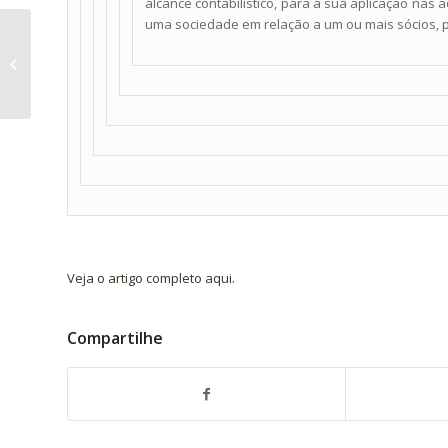
alcance contabilístico, para a sua aplicação na
uma sociedade em relação a um ou mais sócios, pó
Como Interpretar as Normas
Jurídicas e Contábeis
Veja o artigo completo aqui.
Compartilhe