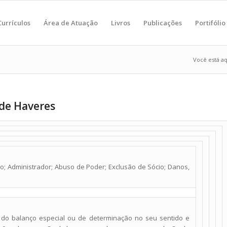
Currículos
Área de Atuação
Livros
Publicações
Portifólio
Você está aq
 de Haveres
io; Administrador; Abuso de Poder; Exclusão de Sócio; Danos,
to do balanço especial ou de determinação no seu sentido e