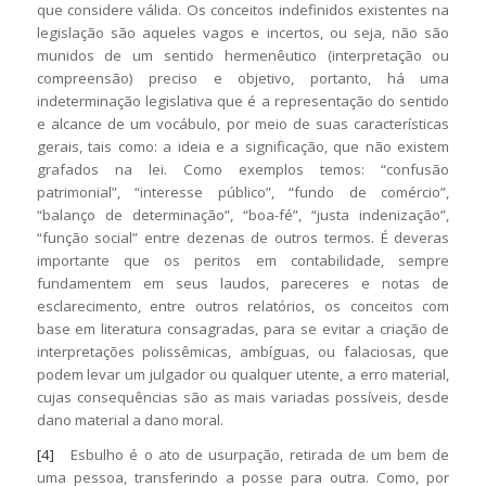
que considere válida. Os conceitos indefinidos existentes na
legislação são aqueles vagos e incertos, ou seja, não são
munidos de um sentido hermenêutico (interpretação ou
compreensão) preciso e objetivo, portanto, há uma
indeterminação legislativa que é a representação do sentido
e alcance de um vocábulo, por meio de suas características
gerais, tais como: a ideia e a significação, que não existem
grafados na lei. Como exemplos temos: “confusão
patrimonial”, “interesse público”, “fundo de comércio”,
“balanço de determinação”, “boa-fé”, “justa indenização”,
“função social” entre dezenas de outros termos. É deveras
importante que os peritos em contabilidade, sempre
fundamentem em seus laudos, pareceres e notas de
esclarecimento, entre outros relatórios, os conceitos com
base em literatura consagradas, para se evitar a criação de
interpretações polissêmicas, ambíguas, ou falaciosas, que
podem levar um julgador ou qualquer utente, a erro material,
cujas consequências são as mais variadas possíveis, desde
dano material a dano moral.
[4]
Esbulho é o ato de usurpação, retirada de um bem de
uma pessoa, transferindo a posse para outra. Como, por