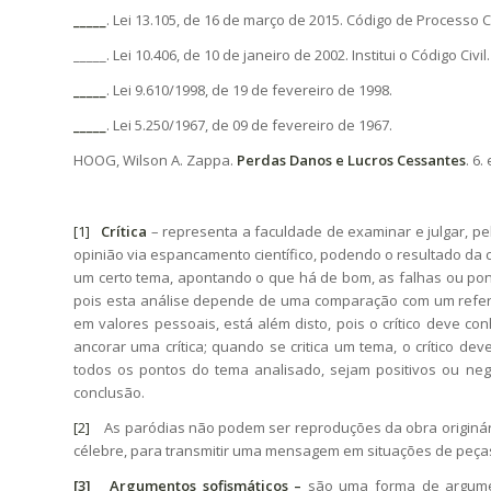
_____
. Lei 13.105, de 16 de março de 2015. Código de Processo Ci
_____. Lei 10.406, de 10 de janeiro de 2002. Institui o Código Civil.
_____
. Lei 9.610/1998, de 19 de fevereiro de 1998.
_____
. Lei 5.250/1967, de 09 de fevereiro de 1967.
HOOG, Wilson A. Zappa.
Perdas Danos e Lucros Cessantes
. 6.
[1]
Crítica
– representa a faculdade de examinar e julgar, p
opinião via espancamento científico, podendo o resultado da cr
um certo tema, apontando o que há de bom, as falhas ou pon
pois esta análise depende de uma comparação com um refere
em valores pessoais, está além disto, pois o crítico deve 
ancorar uma crítica; quando se critica um tema, o crítico d
todos os pontos do tema analisado, sejam positivos ou nega
conclusão.
[2]
As paródias não podem ser reproduções da obra originária
célebre, para transmitir uma mensagem em situações de peças 
[3]
Argumentos sofismáticos
–
são uma forma de argumen