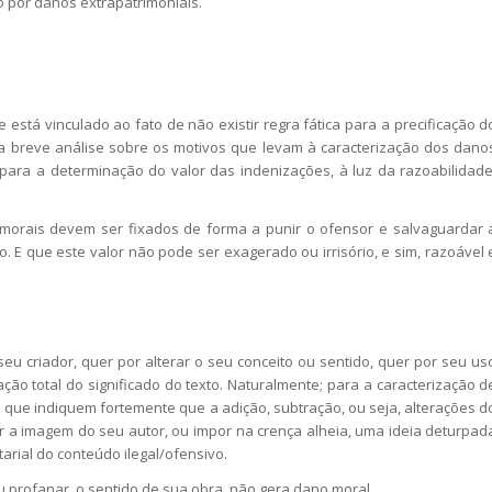
por danos extrapatrimoniais.
e está vinculado ao fato de não existir regra fática para a precificação d
a breve análise sobre os motivos que levam à caracterização dos dano
 para a determinação do valor das indenizações, à luz da razoabilidade
 morais devem ser fixados de forma a punir o ofensor e salvaguardar 
 E que este valor não pode ser exagerado ou irrisório, e sim, razoável 
eu criador, quer por alterar o seu conceito ou sentido, quer por seu us
ão total do significado do texto. Naturalmente; para a caracterização d
 que indiquem fortemente que a adição, subtração, ou seja, alterações d
rir a imagem do seu autor, ou impor na crença alheia, uma ideia deturpad
rial do conteúdo ilegal/ofensivo.
 profanar, o sentido de sua obra, não gera dano moral.