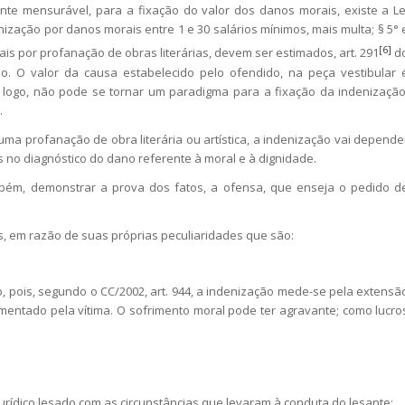
mente mensurável, para a fixação do valor dos danos morais, existe a Le
enização por danos morais entre 1 e 30 salários mínimos, mais multa; § 5° 
[6]
rais por profanação de obras literárias, devem ser estimados, art. 291
d
o. O valor da causa estabelecido pelo ofendido, na peça vestibular 
, logo, não pode se tornar um paradigma para a fixação da indenização
.
ma profanação de obra literária ou artística, a indenização vai depende
dos no diagnóstico do dano referente à moral e à dignidade.
mbém, demonstrar a prova dos fatos, a ofensa, que enseja o pedido d
os, em razão de suas próprias peculiaridades que são:
, pois, segundo o CC/2002, art. 944, a indenização mede-se pela extensã
mentado pela vítima. O sofrimento moral pode ter agravante; como lucro
 jurídico lesado com as circunstâncias que levaram à conduta do lesante;