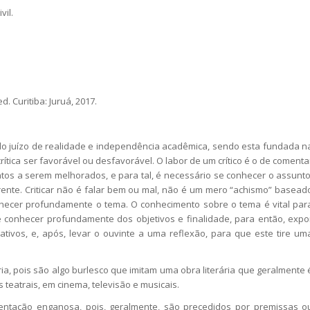
vil.
 ed. Curitiba: Juruá, 2017.
elo juízo de realidade e independência acadêmica, sendo esta fundada n
ítica ser favorável ou desfavorável. O labor de um crítico é o de comenta
tos a serem melhorados, e para tal, é necessário se conhecer o assunto
nte. Criticar não é falar bem ou mal, não é um mero “achismo” basead
conhecer profundamente o tema. O conhecimento sobre o tema é vital par
eve conhecer profundamente dos objetivos e finalidade, para então, expo
tivos, e, após, levar o ouvinte a uma reflexão, para que este tire um
, pois são algo burlesco que imitam uma obra literária que geralmente 
teatrais, em cinema, televisão e musicais.
tação enganosa, pois, geralmente, são precedidos por premissas o