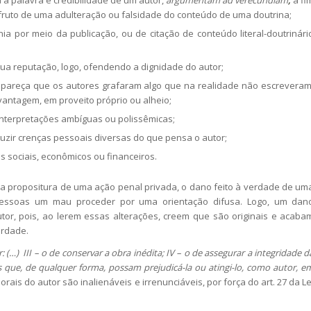
a palavra e credibilidade de um autor,
argumentam ad verecundiam
,
a fi
a fruto de uma adulteração ou falsidade do conteúdo de uma doutrina;
nia por meio da publicação, ou de citação de conteúdo literal-doutrinári
sua reputação, logo, ofendendo a dignidade do autor;
 pareça que os autores grafaram algo que na realidade não escreveram
 vantagem, em proveito próprio ou alheio;
interpretações ambíguas ou polissêmicas;
oduzir crenças pessoais diversas do que pensa o autor;
s sociais, econômicos ou financeiros.
 a propositura de uma ação penal privada, o dano feito à verdade de um
s pessoas um mau proceder por uma orientação difusa. Logo, um dan
or, pois, ao lerem essas alterações, creem que são originais e acaba
erdade.
r: (…) III – o de conservar a obra inédita; IV – o de assegurar a integridade d
 que, de qualquer forma, possam prejudicá-la ou atingi-lo, como autor, e
morais do autor são inalienáveis e irrenunciáveis, por força do art. 27 da Le