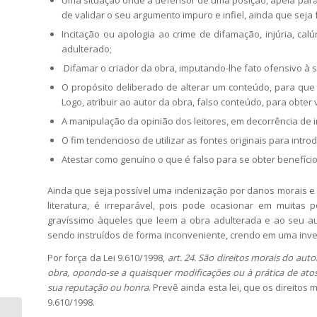
Uma situação onde a defensor de uma posição, apela para 
de validar o seu argumento impuro e infiel, ainda que sej
Incitação ou apologia ao crime de difamação, injúria, calú
adulterado;
Difamar o criador da obra, imputando-lhe fato ofensivo à 
O propósito deliberado de alterar um conteúdo, para que
Logo, atribuir ao autor da obra, falso conteúdo, para obter
A manipulação da opinião dos leitores, em decorrência de 
O fim tendencioso de utilizar as fontes originais para intr
Atestar como genuíno o que é falso para se obter benefício
Ainda que seja possível uma indenização por danos morais e
literatura, é irreparável, pois pode ocasionar em muita
gravíssimo àqueles que leem a obra adulterada e ao seu aut
sendo instruídos de forma inconveniente, crendo em uma inv
Por força da Lei 9.610/1998,
art. 24. São direitos morais do auto
obra, opondo-se a quaisquer modificações ou à prática de atos
sua reputação ou honra
. Prevê ainda esta lei, que os direitos 
9.610/1998.