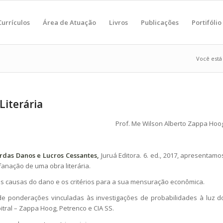
Currículos
Área de Atuação
Livros
Publicações
Portifólio
Você está 
Literária
Prof. Me Wilson Alberto Zappa Hoo
rdas Danos e Lucros Cessantes,
Juruá Editora. 6. ed., 2017, apresentamo
anação de uma obra literária.
is causas do dano e os critérios para a sua mensuração econômica.
e ponderações vinculadas às investigações de probabilidades à luz d
bitral – Zappa Hoog, Petrenco e CIA SS.