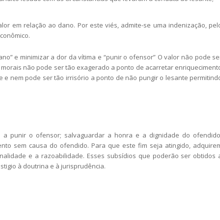
alor em relação ao dano. Por este viés, admite-se uma indenização, pel
econômico.
dano” e minimizar a dor da vítima e “punir o ofensor” O valor não pode se
os morais não pode ser tão exagerado a ponto de acarretar enriqueciment
e e nem pode ser tão irrisório a ponto de não pungir o lesante permitind
a punir o ofensor; salvaguardar a honra e a dignidade do ofendido
nto sem causa do ofendido. Para que este fim seja atingido, adquire
cionalidade e a razoabilidade. Esses subsídios que poderão ser obtidos 
igio à doutrina e à jurisprudência.