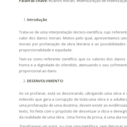
Palavras-chave:
#Danos morais. #Mensuração de indenização 
Introdução
Trata-se de uma interpretação técnico-científica, cujo referent
valor dos danos morais. Motivo pelo qual, apresentamos um
morais por profanação de obra literária e as possibilidades
proporcionalidade e equidade.
Tem-se como referente científico que os valores dos danos
honra e a dignidade do ofendido, atenuando o seu sofrimento.
proporcional ao dano.
DESENVOLVIMENTO:
Ao se profanar, está se desonrando, ultrajando uma obra e s
indevido que gera a corrupção de toda uma obra e a adulteraç
uma profanação de uma doutrina, devem existir as evidências
texto, foi feita com o propósito de desvirtuar a obra e deneg
da realidade de uma obra. Uma forma de prova, é uma ata nota
Parafrasear um autor, ou criar uma metáfora, sem deturpar ou