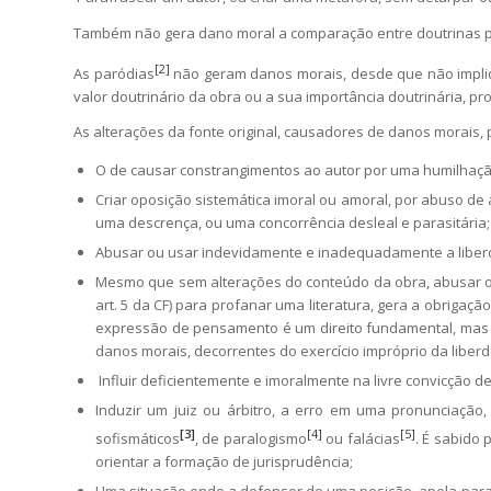
Também não gera dano moral a comparação entre doutrinas par
[2]
As paródias
não geram danos morais, desde que não impliq
valor doutrinário da obra ou a sua importância doutrinária, p
As alterações da fonte original, causadores de danos morais, 
O de causar constrangimentos ao autor por uma humilhaçã
Criar oposição sistemática imoral ou amoral, por abuso d
uma descrença, ou uma concorrência desleal e parasitária;
Abusar ou usar indevidamente e inadequadamente a liberd
Mesmo que sem alterações do conteúdo da obra, abusar ou
art. 5 da CF) para profanar uma literatura, gera a obrigaçã
expressão de pensamento é um direito fundamental, mas n
danos morais, decorrentes do exercício impróprio da liber
Influir deficientemente e imoralmente na livre convicção de 
Induzir um juiz ou árbitro, a erro em uma pronunciação,
[3]
[4]
[5]
sofismáticos
, de paralogismo
ou falácias
. É sabido
orientar a formação de jurisprudência;