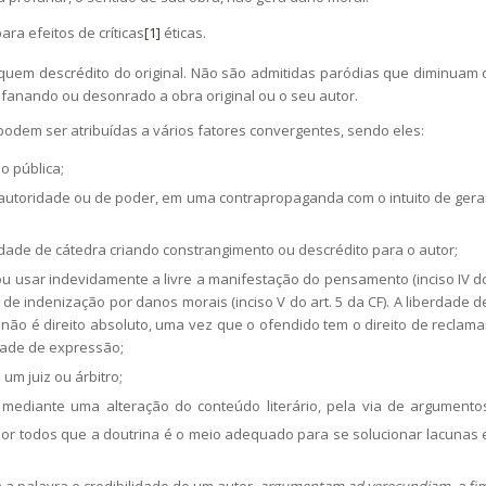
a efeitos de críticas
[1]
éticas.
uem descrédito do original. Não são admitidas paródias que diminuam 
rofanando ou desonrado a obra original ou o seu autor.
podem ser atribuídas a vários fatores convergentes, sendo eles:
o pública;
e autoridade ou de poder, em uma contrapropaganda com o intuito de gera
ade de cátedra criando constrangimento ou descrédito para o autor;
 usar indevidamente a livre a manifestação do pensamento (inciso IV d
o de indenização por danos morais (inciso V do art. 5 da CF). A liberdade d
ão é direito absoluto, uma vez que o ofendido tem o direito de reclama
dade de expressão;
um juiz ou árbitro;
 mediante uma alteração do conteúdo literário, pela via de argumento
 por todos que a doutrina é o meio adequado para se solucionar lacunas 