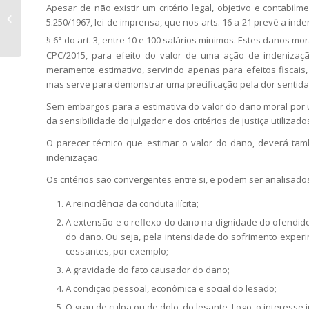
Apesar de não existir um critério legal, objetivo e contabil
O Contador e suas Possíveis
5.250/1967, lei de imprensa, que nos arts. 16 a 21 prevê a ind
Contribuições para a Justiça
§ 6° do art. 3, entre 10 e 100 salários mínimos. Estes danos mo
CPC/2015, para efeito do valor de uma ação de indenizaçã
meramente estimativo, servindo apenas para efeitos fiscais
mas serve para demonstrar uma precificação pela dor sentida
Sem embargos para a estimativa do valor do dano moral por u
da sensibilidade do julgador e dos critérios de justiça utiliza
O parecer técnico que estimar o valor do dano, deverá ta
indenização.
Os critérios são convergentes entre si, e podem ser analisad
A reincidência da conduta ilícita;
A extensão e o reflexo do dano na dignidade do ofendido
do dano. Ou seja, pela intensidade do sofrimento experi
cessantes, por exemplo;
A gravidade do fato causador do dano;
A condição pessoal, econômica e social do lesado;
O grau de culpa ou de dolo, do lesante. Logo, o interesse