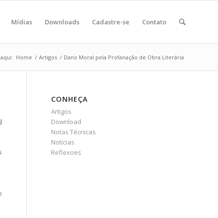
Mídias
Downloads
Cadastre-se
Contato
aqui:
Home
/
Artigos
/
Dano Moral pela Profanação de Obra Literária
CONHEÇA
Artigos
g
Download
Notas Técnicas
Notícias
s
Reflexoes
o