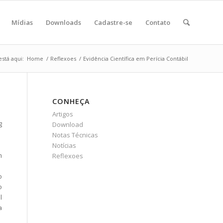
Mídias
Downloads
Cadastre-se
Contato
stá aqui:
Home
/
Reflexoes
/
Evidência Científica em Perícia Contábil
CONHEÇA
Artigos
g
Download
Notas Técnicas
Notícias
m
Reflexoes
o
o
l
a