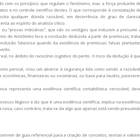
rdo com os princípios que regulam o fenômeno, mas a força probante d
tos e no controle científico destes. O que corresponde à constatação d
ita qualquer dúvida razoável, em decorrência do grau de clareza
ta ao espírito do analista crítico.
” ou “provas indiciárias”, que são os vestígios que induzem a presumir 
gismo de Aristóteles leva a conclusão deduzida a partir de premissas, trata
nclusão falaciosa quando da existência de premissas falsas plantada
erito.
real, no âmbito do raciocínio cognitivo do perito. O risco da dedução é qu
ismo pericial, criou um alicerce à segurança tida como sendo a razoável
s econômicas, financeiras ou societárias, ou base para laudos, parecere
 representa uma evidência científica contabilística verossímil, dev
sso litigioso e diz que é uma evidência científica, implica na existênci
 a coisa, caso contrário, trata-se da algo que apenas está sendo presumid
s servem de guia referencial para a criação de conceitos, teorias e valore