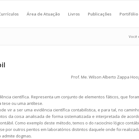
Currículos
Área de Atuação
Livros
Publicações
Portifólio
Você e
il
Prof. Me. Wilson Alberto Zappa Hoo
ência científica. Representa um conjunto de elementos fáticos, que fora
a tese ou uma antítese.
e vir a ser uma evidência científica contabilística, e para tal, no caminh
ntos da coisa analisada de forma sistematizada e interpretada de acord
ontábil. Como exemplo deste método, temos o do raciocínio lógico contábi
se por outros peritos em laboratórios distintos daquele onde foi realizad
ão admite dogmas.