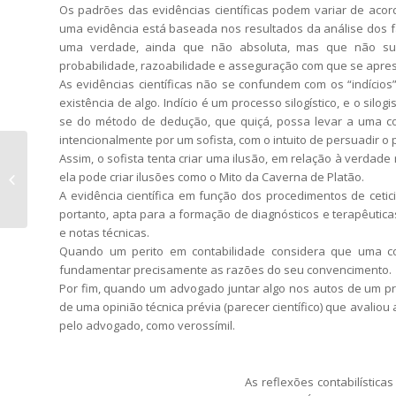
Os padrões das evidências científicas podem variar de aco
uma evidência está baseada nos resultados da análise dos fa
uma verdade, ainda que não absoluta, mas que não susc
probabilidade, razoabilidade e asseguração com que se apresen
As evidências científicas não se confundem com os “indícios
existência de algo. Indício é um processo silogístico, e o silo
se do método de dedução, que quiçá, possa levar a uma co
intencionalmente por um sofista, com o intuito de persuadir o p
Assim, o sofista tenta criar uma ilusão, em relação à verdade 
O Valor Incontrovertido dos
ela pode criar ilusões como o Mito da Caverna de Platão.
Haveres
A evidência científica em função dos procedimentos de cetic
portanto, apta para a formação de diagnósticos e terapêutica
e notas técnicas.
Quando um perito em contabilidade considera que uma coisa
fundamentar precisamente as razões do seu convencimento.
Por fim, quando um advogado juntar algo nos autos de um proce
de uma opinião técnica prévia (parecer científico) que avaliou
pelo advogado, como verossímil.
As reflexões contabilística