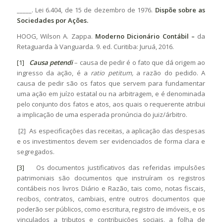
_____. Lei 6.404, de 15 de dezembro de 1976.
Dispõe sobre as
Sociedades por Ações.
HOOG, Wilson A. Zappa.
Moderno Dicionário Contábil –
da
Retaguarda à Vanguarda. 9. ed. Curitiba: Juruá, 2016.
[1]
Causa petendi
– causa de pedir é o fato que dá origem ao
ingresso da ação, é a
ratio petitum,
a razão do pedido. A
causa de pedir são os fatos que servem para fundamentar
uma ação em juízo estatal ou na arbitragem, e é denominada
pelo conjunto dos fatos e atos, aos quais o requerente atribui
a implicação de uma esperada pronúncia do juiz/árbitro.
[2] As especificações das receitas, a aplicação das despesas
e os investimentos devem ser evidenciados de forma clara e
segregados.
[3]
Os documentos justificativos das referidas impulsões
patrimoniais são documentos que instruíram os registros
contábeis nos livros Diário e Razão, tais como, notas fiscais,
recibos, contratos, cambiais, entre outros documentos que
poderão ser públicos, como escritura, registro de imóveis, e os
vinculados a tributos e contribuições sociais, a folha de