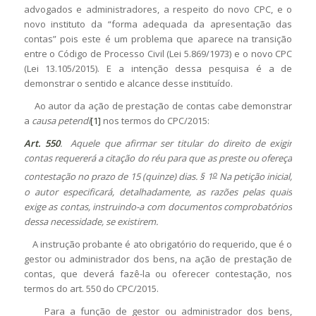
advogados e administradores, a respeito do novo CPC, e o
novo instituto da “forma adequada da apresentação das
contas” pois este é um problema que aparece na transição
entre o Código de Processo Civil (Lei 5.869/1973) e o novo CPC
(Lei 13.105/2015). E a intenção dessa pesquisa é a de
demonstrar o sentido e alcance desse instituído.
Ao autor da ação de prestação de contas cabe demonstrar
a
causa petendi
[1]
nos termos do CPC/2015:
Art. 550
. Aquele que afirmar ser titular do direito de exigir
contas requererá a citação do réu para que as preste ou ofereça
o
contestação no prazo de 15 (quinze) dias. § 1
Na petição inicial,
o autor especificará, detalhadamente, as razões pelas quais
exige as contas, instruindo-a com documentos comprobatórios
dessa necessidade, se existirem.
A instrução probante é ato obrigatório do requerido, que é o
gestor ou administrador dos bens, na ação de prestação de
contas, que deverá fazê-la ou oferecer contestação, nos
termos do art. 550 do CPC/2015.
Para a função de gestor ou administrador dos bens,