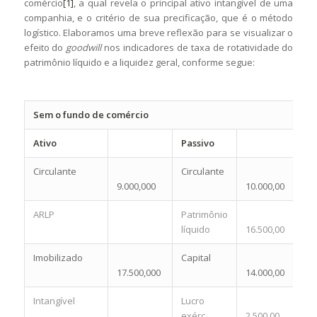
comércio
[1]
, a qual revela o principal ativo intangível de uma
companhia, e o critério de sua precificação, que é o método
logístico. Elaboramos uma breve reflexão para se visualizar o
efeito do
goodwill
nos indicadores de taxa de rotatividade do
patrimônio líquido e a liquidez geral, conforme segue:
Sem o fundo de comércio
Ativo
Passivo
Circulante
Circulante
9.000,000
10.000,00
ARLP
Patrimônio
líquido
16.500,00
Imobilizado
Capital
17.500,000
14.000,00
Intangível
Lucro
exérc.
2.500,00