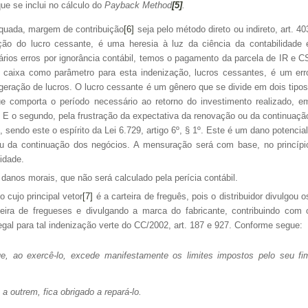
e se inclui no cálculo do
Payback
Method
[5]
.
dequada, margem de contribuição
[6]
seja pelo método direto ou indireto, art. 40
ão do lucro cessante, é uma heresia à luz da ciência da contabilidade 
ários erros por ignorância contábil, temos o pagamento da parcela de IR e C
 de caixa como parâmetro para esta indenização, lucros cessantes, é um err
geração de lucros. O lucro cessante é um gênero que se divide em dois tipos
ue comporta o período necessário ao retorno do investimento realizado, e
. E o segundo, pela frustração da expectativa da renovação ou da continuaçã
 sendo este o espírito da Lei 6.729, artigo 6º, § 1º. Este é um dano potencial
ou da continuação dos negócios. A mensuração será com base, no princípi
lidade.
danos morais, que não será calculado pela perícia contábil.
 cujo principal vetor
[7]
é a carteira de freguês, pois o distribuidor divulgou o
eira de fregueses e divulgando a marca do fabricante, contribuindo com 
egal para tal indenização verte do CC/2002, art. 187 e 927. Conforme segue:
ue, ao exercê-lo, excede manifestamente os limites impostos pelo seu fi
 a outrem, fica obrigado a repará-lo.