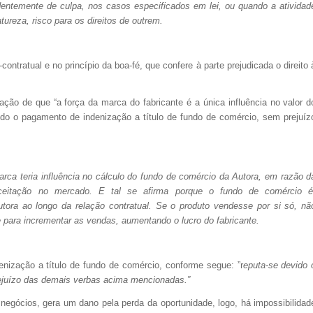
entemente de culpa, nos casos especificados em lei, ou quando a atividad
ureza, risco para os direitos de outrem.
ntratual e no princípio da boa-fé, que confere à parte prejudicada o direito 
ção de que “a força da marca do fabricante é a única influência no valor d
do o pagamento de indenização a título de fundo de comércio, sem prejuíz
rca teria influência no cálculo do fundo de comércio da Autora, em razão d
ceitação no mercado. E tal se afirma porque o fundo de comércio é
tora ao longo da relação contratual. Se o produto vendesse por si só, nã
ve para incrementar as vendas, aumentando o lucro do fabricante.
zação a título de fundo de comércio, conforme segue: ”r
eputa-se devido 
rejuízo das demais verbas acima mencionadas.”
negócios, gera um dano pela perda da oportunidade, logo, há impossibilidad