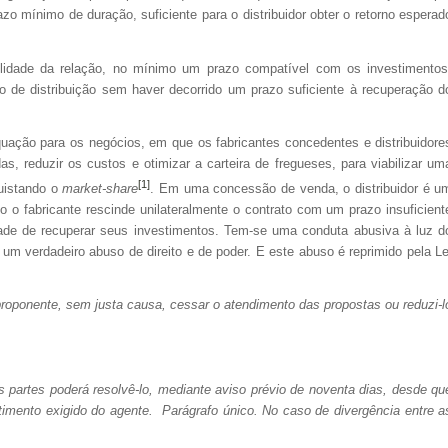
 mínimo de duração, suficiente para o distribuidor obter o retorno esperad
idade da relação, no mínimo um prazo compatível com os investimentos
ato de distribuição sem haver decorrido um prazo suficiente à recuperação d
ação para os negócios, em que os fabricantes concedentes e distribuidore
, reduzir os custos e otimizar a carteira de fregueses, para viabilizar um
[1]
quistando o
market-share
. Em uma concessão de venda, o distribuidor é u
o o fabricante rescinde unilateralmente o contrato com um prazo insuficient
idade de recuperar seus investimentos. Tem-se uma conduta abusiva à luz d
um verdadeiro abuso de direito e de poder. E este abuso é reprimido pela Le
 proponente, sem justa causa, cessar o atendimento das propostas ou reduzi-l
s partes poderá resolvê-lo, mediante aviso prévio de noventa dias, desde qu
timento exigido do agente. Parágrafo único. No caso de divergência entre a
.