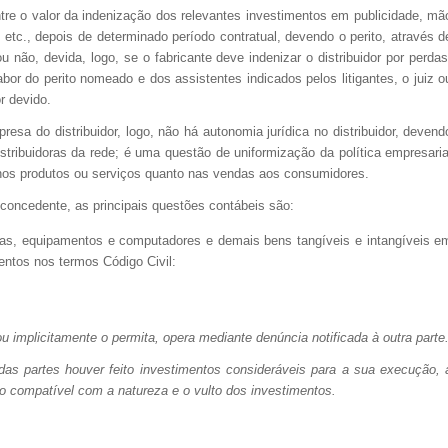
re o valor da indenização dos relevantes investimentos em publicidade, mã
 etc., depois de determinado período contratual, devendo o perito, através d
u não, devida, logo, se o fabricante deve indenizar o distribuidor por perdas
or do perito nomeado e dos assistentes indicados pelos litigantes, o juiz o
or devido.
do distribuidor, logo, não há autonomia jurídica no distribuidor, devend
tribuidoras da rede; é uma questão de uniformização da política empresaria
 nos produtos ou serviços quanto nas vendas aos consumidores.
concedente, as principais questões contábeis são:
inas, equipamentos e computadores e demais bens tangíveis e intangíveis e
entos nos termos Código Civil:
ou implicitamente o permita, opera mediante denúncia notificada à outra parte
das partes houver feito investimentos consideráveis para a sua execução, 
azo compatível com a natureza e o vulto dos investimentos.