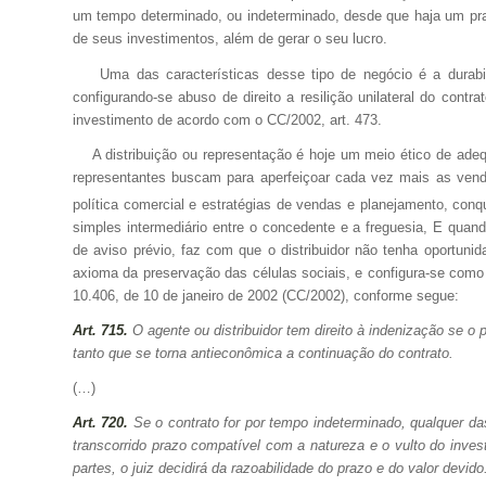
um tempo determinado, ou indeterminado, desde que haja um prazo
de seus investimentos, além de gerar o seu lucro.
Uma das características desse tipo de negócio é a durabil
configurando-se abuso de direito a resilição unilateral do contr
investimento de acordo com o CC/2002, art. 473.
A distribuição ou representação é hoje um meio ético de adequ
representantes buscam para aperfeiçoar cada vez mais as vendas
política comercial e estratégias de vendas e planejamento, con
simples intermediário entre o concedente e a freguesia, E quand
de aviso prévio, faz com que o distribuidor não tenha oportun
axioma da preservação das células sociais, e configura-se como 
10.406, de 10 de janeiro de 2002 (CC/2002), conforme segue:
Art. 715.
O agente ou distribuidor tem direito à indenização se o
tanto que se torna antieconômica a continuação do contrato.
(…)
Art. 720.
Se o contrato for por tempo indeterminado, qualquer da
transcorrido prazo compatível com a natureza e o vulto do inves
partes, o juiz decidirá da razoabilidade do prazo e do valor devido