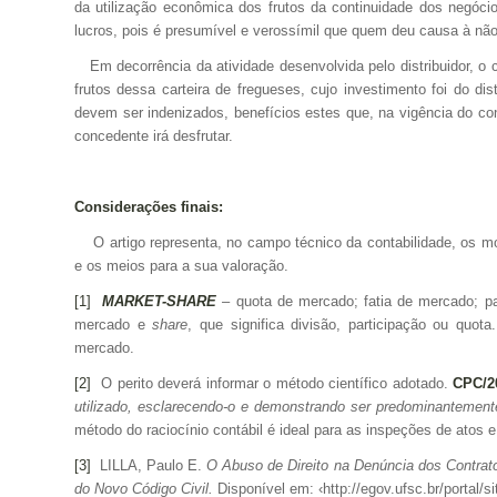
da utilização econômica dos frutos da continuidade dos negóci
lucros, pois é presumível e verossímil que quem deu causa à não
Em decorrência da atividade desenvolvida pelo distribuidor, o co
frutos dessa carteira de fregueses, cujo investimento foi do dis
devem ser indenizados, benefícios estes que, na vigência do co
concedente irá desfrutar.
Considerações finais:
O artigo representa, no campo técnico da contabilidade, os mo
e os meios para a sua valoração.
[1]
MARKET-SHARE
– quota de mercado; fatia de mercado; p
mercado e
share
, que significa divisão, participação ou qu
mercado.
[2]
O perito deverá informar o método científico adotado.
CPC/2
utilizado, esclarecendo-o e demonstrando ser predominantemente
método do raciocínio contábil é ideal para as inspeções de atos e 
[3]
LILLA, Paulo E.
O Abuso de Direito na Denúncia dos Contrato
do Novo Código Civil.
Disponível em: ‹http://egov.ufsc.br/portal/