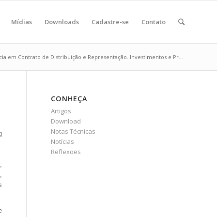
Mídias
Downloads
Cadastre-se
Contato
cia em Contrato de Distribuição e Representação. Investimentos e Pr...
CONHEÇA
Artigos
Download
Notas Técnicas
g
Notícias
Reflexoes
,
,
s
e