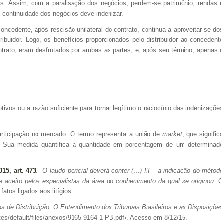
os. Assim, com a paralisação dos negócios, perdem-se patrimônio, rendas 
 continuidade dos negócios deve indenizar.
ncedente, após rescisão unilateral do contrato, continua a aproveitar-­se do
tribuidor. Logo, os benefícios proporcionados pelo distribuidor ao concedent
ntrato, eram desfrutados por ambas as partes, e, após seu término, apenas 
tivos ou a razão suficiente para tornar legítimo o raciocínio das indenizaçõe
articipação no mercado. O termo representa a união de
market
, que signific
ota. Sua medida quantifica a quantidade em porcentagem de um determinad
015,
art. 473
.
O laudo pericial deverá conter (…) III – a indicação do métod
 aceito pelos especialistas da área do conhecimento da qual se originou.
fatos ligados aos litígios.
s de Distribuição: O Entendimento dos Tribunais Brasileiros e as Disposiçõe
sites/default/files/anexos/9165-9164-1-PB.pdf›. Acesso em 8/12/15.