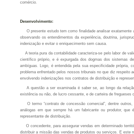
comércio.
Desenvolvimento:
O presente estudo tem como finalidade analisar exatamente a
observando os entendimentos da experiência, doutrina, jurisprud
indenização e evitar o enriquecimento sem causa.
A teoria pura da contabilidade caracteriza-se pelo labor de va
científico próprio, e é expurgada dos dogmas dos sistemas de
ambíguas. Logo, é entendida pela sua especificidade própria, co
problema enfrentado pelos nossos tribunais no que diz respeito a
envolvendo indenizações nos contratos de distribuição e represe
A questão a ser examinada é saber se, ao longo da relação,
existência ou não, de lucro cessante, e de carteira de freguese
O termo “contrato de concessão comercial”, dentre outros, com
análogas em que sempre há um fabricante ou produtor, que é
representante de distribuição.
O concedente, para assegurar vendas em determinado territóri
distribuir a missão das vendas de produtos ou serviços. E este n