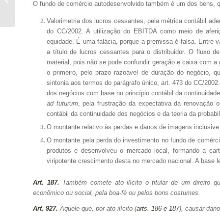
O fundo de comércio autodesenvolvido também é um dos bens, qu
Sócio...
Valorimetria dos lucros cessantes, pela métrica contábil a
do CC/2002. A utilização do EBITDA como meio de aferiç
equidade. É uma falácia, porque a premissa é falsa. Entre v
a título de lucros cessantes para o distribuidor. O fluxo
material, pois não se pode confundir geração e caixa com a 
o primeiro, pelo prazo razoável de duração do negócio, q
sintonia aos termos do parágrafo único, art. 473 do CC/2002
dos negócios com base no princípio contábil da continuidade,
ad futurum
, pela frustração da expectativa da renovação 
contábil da continuidade dos negócios e da teoria da probabi
O montante relativo às perdas e danos de imagens inclusive 
O montante pela perda do investimento no fundo de comércio
produtos e desenvolveu o mercado local, formando a cart
viripotente crescimento desta no mercado nacional. A base l
Art. 187.
Também comete ato ilícito o titular de um direito q
econômico ou social, pela boa-fé ou pelos bons costumes.
Art. 927.
Aquele que, por ato ilícito (
arts. 186 e 187
), causar dano