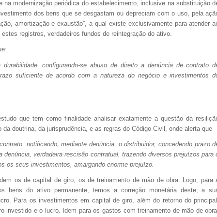
 na modernização periódica do estabelecimento, inclusive na substituição d
investimento dos bens que se desgastam ou depreciam com o uso, pela açã
iação, amortização e exaustão”, a qual existe exclusivamente para atender a
estes registros, verdadeiros fundos de reintegração do ativo.
ue:
 durabilidade, configurando-se abuso de direito a denúncia de contrato d
 prazo suficiente de acordo com a natureza do negócio e investimentos d
estudo que tem como finalidade analisar exatamente a questão da resiliçã
da doutrina, da jurisprudência, e as regras do Código Civil, onde alerta que
 contrato, notificando, mediante denúncia, o distribuidor, concedendo prazo d
 denúncia, verdadeira rescisão contratual, trazendo diversos prejuízos para 
odos os seus investimentos, amargando enorme prejuízo.
os de capital de giro, os de treinamento de mão de obra. Logo, para 
 dos bens do ativo permanente, temos a correção monetária deste; a su
cro. Para os investimentos em capital de giro, além do retorno do principal
ro investido e o lucro. Idem para os gastos com treinamento de mão de obra