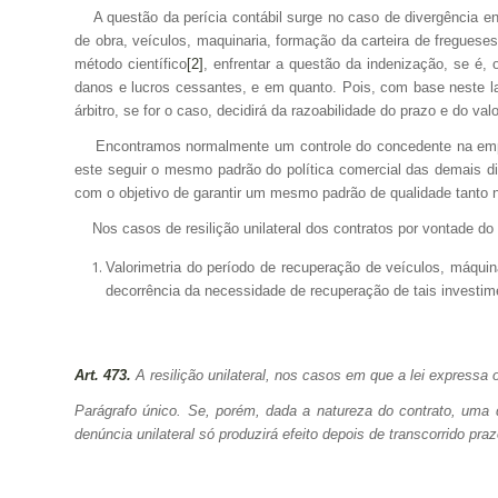
A questão da perícia contábil surge no caso de divergência ent
de obra, veículos, maquinaria, formação da carteira de fregueses
método científico
[2]
, enfrentar a questão da indenização, se é, o
danos e lucros cessantes, e em quanto. Pois, com base neste lab
árbitro, se for o caso, decidirá da razoabilidade do prazo e do val
Encontramos normalmente um controle do concedente na empresa 
este seguir o mesmo padrão do política comercial das demais dis
com o objetivo de garantir um mesmo padrão de qualidade tanto
Nos casos de resilição unilateral dos contratos por vontade do 
Valorimetria do período de recuperação de veículos, máqu
decorrência da necessidade de recuperação de tais investim
Art. 473.
A resilição unilateral, nos casos em que a lei expressa 
Parágrafo único. Se, porém, dada a natureza do contrato, uma 
denúncia unilateral só produzirá efeito depois de transcorrido pr