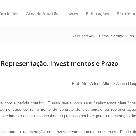
Currículos
Área de Atuação
Livros
Publicações
Portifólio
Você está aqui:
Home
/
Artigos
/
Perí
e Representação. Investimentos e Prazo
Prof. Me. Wilson Alberto Zappa Hoo
eta com a perícia contábil. E essa teoria, com seus fundamentos científicos
ão, no caso de rompimento de contrato de distribuição ou representação
 procedimentos para o diagnóstico do prazo compatível para a recuperação do
tível para a recuperação dos investimentos. Lucros cessantes. Fundo d