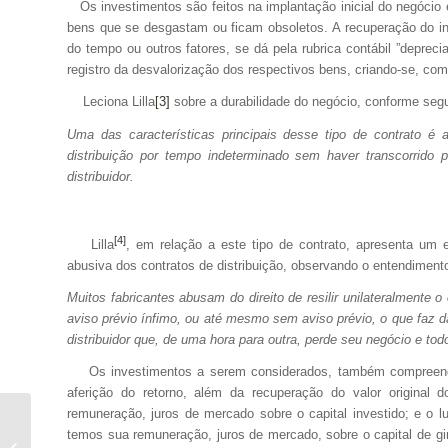
Os investimentos são feitos na implantação inicial do negócio e
bens que se desgastam ou ficam obsoletos. A recuperação do 
do tempo ou outros fatores, se dá pela rubrica contábil ”deprec
registro da desvalorização dos respectivos bens, criando-se, com 
Leciona Lilla
[3]
sobre a durabilidade do negócio, conforme seg
Uma das características principais desse tipo de contrato é a
distribuição por tempo indeterminado sem haver transcorrido
distribuidor.
[4]
Lilla
, em relação a este tipo de contrato, apresenta um 
abusiva dos contratos de distribuição, observando o entendimento 
Muitos fabricantes abusam do direito de resilir unilateralmente o
aviso prévio ínfimo, ou até mesmo sem aviso prévio, o que faz da
distribuidor que, de uma hora para outra, perde seu negócio e t
Os investimentos a serem considerados, também compreendem 
aferição do retorno, além da recuperação do valor original
remuneração, juros de mercado sobre o capital investido; e o lu
Balanço de Determinação, CPC/2015
temos sua remuneração, juros de mercado, sobre o capital de gi
E a Precificação dos Haveres de