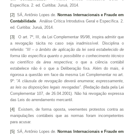
Específica. 2. ed. Curitiba: Juruá, 2014.
[2]
SÁ, Antônio Lopes de.
Normas Internacionais e Fraude em
Contabilidade
. Análise Crítica Introdutiva Geral e Específica. 2.
ed. Curitiba: Juruá, 2014.
[3]
O art. 7º, III, da Lei Complementar 95/98, inspira admitir que
a revogação tácita no caso seja inadmissível. Disciplina o
referido: “
III – o âmbito de aplicação da lei será estabelecido de
forma tão específica quanto o possibilite o conhecimento técnico
ou científico da área respectiva;
o que a ciência contábil
estabelece não é o que a Deliberação fixa. Além do mais, é
rigorosa a questão em face da mesma Lei Complementar no art.
9º: “
A cláusula de revogação deverá enumerar, expressamente,
as leis ou disposições legais revogadas
”. (Redação dada pela Lei
Complementar 107, de 26.04.2001). Não há revogação expressa
das Leis do arrendamento mercantil.
[4]
Existem, de forma oposta, veementes protestos contra as
manipulações contábeis que as normas foram incompetentes
para acusar.
[5]
SÁ, Antônio Lopes de.
Normas Internacionais e Fraude em