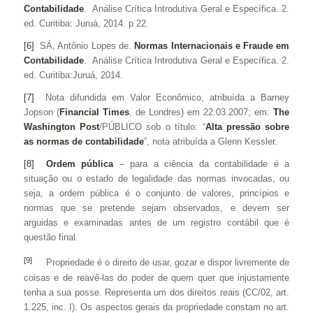
Contabilidade
. Análise Crítica Introdutiva Geral e Específica. 2.
ed. Curitiba: Juruá, 2014. p 22.
[6]
SÁ, Antônio Lopes de.
Normas Internacionais e Fraude em
Contabilidade
. Análise Crítica Introdutiva Geral e Específica. 2.
ed. Curitiba:Juruá, 2014.
[7]
Nota difundida em Valor Econômico, atribuída a Barney
Jopson (
Financial Times
, de Londres) em 22.03.2007; em:
The
Washington Post
/PÚBLICO sob o título: “
Alta pressão sobre
as normas de contabilidade
”, nota atribuída a Glenn Kessler.
[8]
Ordem pública
– para a ciência da contabilidade é a
situação ou o estado de legalidade das normas invocadas, ou
seja, a ordem pública é o conjunto de valores, princípios e
normas que se pretende sejam observados, e devem ser
arguidas e examinadas antes de um registro contábil que é
questão final.
[9]
Propriedade é o direito de usar, gozar e dispor livremente de
coisas e de reavê-las do poder de quem quer que injustamente
tenha a sua posse. Representa um dos direitos reais (CC/02, art.
1.225, inc. I). Os aspectos gerais da propriedade constam no art.