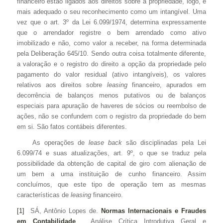
financeiro estão ligados aos direitos sobre a propriedade, logo, é
mais adequado o seu reconhecimento como um intangível. Uma
vez que o art. 3º da Lei 6.099/1974, determina expressamente
que o arrendador registre o bem arrendado como ativo
imobilizado e não, como valor a receber, na forma determinada
pela Deliberação 645/10. Sendo outra coisa totalmente diferente,
a valoração e o registro do direito a opção da propriedade pelo
pagamento do valor residual (ativo intangíveis), os valores
relativos aos direitos sobre
leasing
financeiro, apurados em
decorrência de balanços menos putativos ou de balanços
especiais para apuração de haveres de sócios ou reembolso de
ações, não se confundem com o registro da propriedade do bem
em si. São fatos contábeis diferentes.
As operações de
lease back
são disciplinadas pela Lei
6.099/74 e suas atualizações, art. 9º, o que se traduz pela
possibilidade da obtenção de capital de giro com alienação de
um bem a uma instituição de cunho financeiro. Assim
concluímos, que este tipo de operação tem as mesmas
características de
leasing
financeiro.
[1]
SÁ, Antônio Lopes de.
Normas Internacionais e Fraudes
em Contabilidade
. Análise Crítica Introdutiva Geral e