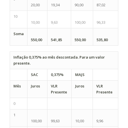
20,00
19,34
90,00
87,02
10
10,00
9,63
100,00
96,33
Soma
550,00
541,85
550,00
535,80
Inflação 0,375% ao mês descontada. Para um valor
presente.
SAC
0,375%
MAJS
Mês
Juros
VLR
Juros
VLR
Presente
Presente
0
1
100,00
99,63
10,00
9,96