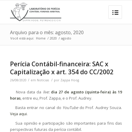
Arquivo para o mês: agosto, 2020
Você está aqui:
Home
/
2020
/
agosto
Perícia Contábil-financeira: SAC x
Capitalização x art. 354 do CC/2002
/
/
26/08/2020
em
Notícias
por
Zappa Hoog
Nova data da
live:
dia 27 de agosto (quinta-feira) às 19
horas
, entre eu, Prof. Zappa, e o Prof. Audrey.
Basta entrar no canal do
YouTube
do Prof. Audrey Souza.
Veja aqui
.
Sua opinião e participação são importantes para fins das
perspectivas futuras da perícia contábil.