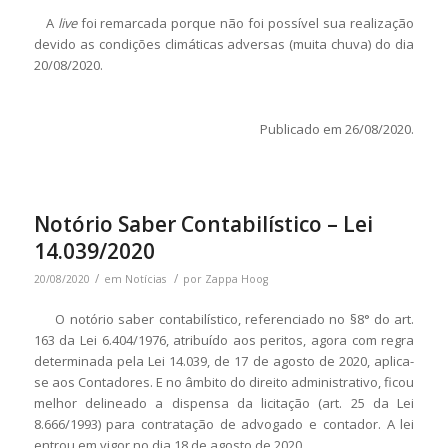
A
live
foi remarcada porque não foi possível sua realização
devido as condições climáticas adversas (muita chuva) do dia
20/08/2020.
Publicado em 26/08/2020.
Notório Saber Contabilístico – Lei
14.039/2020
/
/
20/08/2020
em
Notícias
por
Zappa Hoog
O notório saber contabilístico, referenciado no §8° do art.
163 da Lei 6.404/1976, atribuído aos peritos, agora com regra
determinada pela Lei 14.039, de 17 de agosto de 2020, aplica-
se aos Contadores. E no âmbito do direito administrativo, ficou
melhor delineado a dispensa da licitação (art. 25 da Lei
8.666/1993) para contratação de advogado e contador. A lei
entrou em vigor no dia 18 de agosto de 2020.