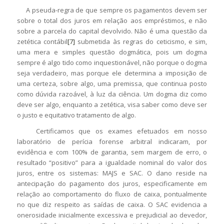
A pseuda-regra de que sempre os pagamentos devem ser
sobre o total dos juros em relação aos empréstimos, e não
sobre a parcela do capital devolvido. Não é uma questão da
zetética contábil
[7]
submetida às regras do ceticismo, e sim,
uma mera e simples questão dogmática, pois um dogma
sempre é algo tido como inquestionável, não porque o dogma
seja verdadeiro, mas porque ele determina a imposição de
uma certeza, sobre algo, uma premissa, que continua posto
como dúvida razoável, à luz da ciência. Um dogma diz como
deve ser algo, enquanto a zetética, visa saber como deve ser
o justo e equitativo tratamento de algo.
Certificamos que os exames efetuados em nosso
laboratório de perícia forense arbitral indicaram, por
evidência e com 100% de garantia, sem margem de erro, o
resultado “positivo” para a igualdade nominal do valor dos
juros, entre os sistemas: MAJS e SAC. O dano reside na
antecipação do pagamento dos juros, especificamente em
relação ao comportamento do fluxo de caixa, pontualmente
no que diz respeito as saídas de caixa. O SAC evidencia a
onerosidade inicialmente excessiva e prejudicial ao devedor,