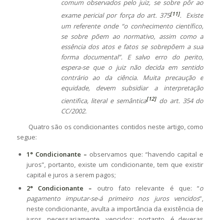
comum observados pelo
juiz, se sobre pôr ao
[11]
exame pericial por força do
art. 375
. Existe
um referente onde “o conhecimento científico,
se sobre põem ao normativo, assim como a
essência dos atos e fatos se sobrepõem a sua
forma documental”. E salvo erro do perito,
espera-se que o juiz não decida em sentido
contrário ao da ciência.
Muita precaução e
equidade, devem subsidiar a interpretação
[12]
cientifica, literal e
semântica
do art. 354 do
CC/2002.
Quatro são os condicionantes contidos neste artigo, como
segue:
1° Condicionante –
observamos que: “havendo capital e
juros”, portanto, existe um condicionante, tem que existir
capital e juros a serem pagos;
2° Condicionante –
outro fato relevante é que: “
o
pagamento imputar-se-á primeiro nos juros vencidos
”,
neste condicionante, avulta a importância da existência de
juros, necessariamente, vencidos; portanto, é deveras