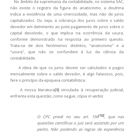
No âmbito da supremacia da contabilidade, no sistema SAC,
não existe o registro da figura do anatocismo, a doutrina
indica a existência de uma onerosidade, mas não de juros
capitalizados. Ou seja, a cobrança dos juros sobre o saldo
devedor em detrimento ao justo pagamento de juros sobre o
capital devolvido, o que implica na ocorrência da usura,
conforme demonstrado na resposta ao primeiro quesito.
Trata-se de dois fenômenos distintos, “anatocismo” e a
“usura”, que não se confundem à luz da ciência da
contabilidade.
A ideia de que os juros devem ser calculados e pagos
mensalmente sobre o saldo devedor, é algo falacioso, pois,
fere o princípio da epiqueia contabilística.
A nossa literatura
[9]
vinculada à recuperação judicial,
enfrenta esta questão, como segue, cópia
in verbis
:
[10]
O CPC prevê no seu art. 156
, que nas
questões científicas o juiz será assistido por um
perito. Não podendo
as regras de experiência