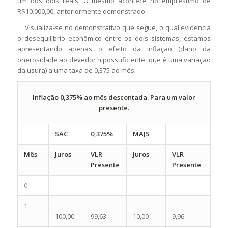
um dos dois reais. O mesmo acontece no empréstimo de
R$10.000,00, anteriormente demonstrado.
Visualiza-se no demonstrativo que segue, o qual evidencia
o desequilíbrio econômico entre os dois sistemas, estamos
apresentando apenas o efeito da inflação (dano da
onerosidade ao devedor hipossuficiente, que é uma variação
da usura) a uma taxa de 0,375 ao mês.
Inflação 0,375% ao mês descontada. Para um valor
presente.
SAC
0,375%
MAJS
Mês
Juros
VLR
Juros
VLR
Presente
Presente
0
1
100,00
99,63
10,00
9,96