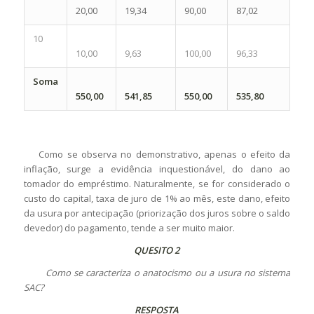
20,00
19,34
90,00
87,02
10
10,00
9,63
100,00
96,33
Soma
550,00
541,85
550,00
535,80
Como se observa no demonstrativo, apenas o efeito da
inflação, surge a evidência inquestionável, do dano ao
tomador do empréstimo. Naturalmente, se for considerado o
custo do capital, taxa de juro de 1% ao mês, este dano, efeito
da usura por antecipação (priorização dos juros sobre o saldo
devedor) do pagamento, tende a ser muito maior.
QUESITO 2
Como se caracteriza o anatocismo ou a usura no sistema
SAC?
RESPOSTA