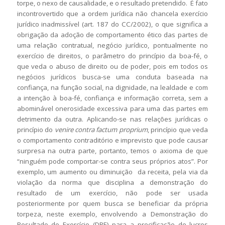
torpe, o nexo de causalidade, e o resultado pretendido. É fato
incontrovertido que a ordem jurídica não chancela exercício
jurídico inadmissível (art. 187 do CC/2002), o que significa a
obrigação da adoção de comportamento ético das partes de
uma relação contratual, negócio jurídico, pontualmente no
exercício de direitos, o parâmetro do princípio da boa-fé, o
que veda o abuso de direito ou de poder, pois em todos os
negócios jurídicos busca-se uma conduta baseada na
confiança, na função social, na dignidade, na lealdade e com
a intenção à boa-fé, confiança e informação correta, sem a
abominável onerosidade excessiva para uma das partes em
detrimento da outra. Aplicando-se nas relações jurídicas o
princípio do
venire contra factum proprium
, princípio que veda
o comportamento contraditório e imprevisto que pode causar
surpresa na outra parte, portanto, temos o axioma de que
“ninguém pode comportar-se contra seus próprios atos”. Por
exemplo, um aumento ou diminuição da receita, pela via da
violação da norma que disciplina a demonstração do
resultado de um exercício, não pode ser usada
posteriormente por quem busca se beneficiar da própria
torpeza, neste exemplo, envolvendo a Demonstração do
Resultado do Exercício (DRE) para a precificação de lucros