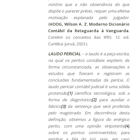
notório que a não observância do que
dispõe o parecer prévio, requer uma efetiva
motivação explanada pelo julgador.
(
HOOG, Wilson A. Z. Moderno Dicionário
Contábil da Retaguarda à Vanguarda.
Contém os conceitos das IFRS. 12. ed.
Curitiba: Juruá, 2023.)
LAUDO PERICIAL
– o laudo é a peça escrita,
na qual os peritos contábeis expõem, de
forma circunstanciada, as observações e
estudos que fizeram e registram as
conclusões fundamentadas da perícia. O
laudo pericial contábil judicial é uma sólida
protensão
[1]
científica tecnológica, sob a
forma de diagnóstico
[2]
para auxiliar o
fabrico
[3]
da sentença que será proferida
pelo magistrado. Em decorrência desta
definição, obtemos a figura do enérgico
perito, com uma opinião viripotente
[4]
sobre os pontos controvertidos, para
estribar a fala do Juiz, pois, em caso