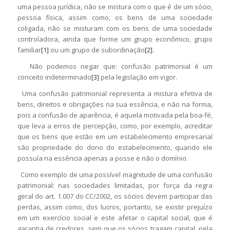
uma pessoa jurídica, não se mistura com o que é de um sócio,
pessoa física, assim como, os bens de uma sociedade
coligada, não se misturam com os bens de uma sociedade
controladora, ainda que forme um grupo econômico, grupo
familiar
[1]
ou um grupo de subordinação
[2]
.
Não podemos negar que: confusão patrimonial é um
conceito indeterminado
[3]
pela legislação em vigor.
Uma confusão patrimonial representa a mistura efetiva de
bens, direitos e obrigações na sua essência, e não na forma,
pois a confusão de aparência, é aquela motivada pela boa-fé,
que leva a erros de percepção, como, por exemplo, acreditar
que os bens que estão em um estabelecimento empresarial
são propriedade do dono do estabelecimento, quando ele
possuía na essência apenas a posse e não o domínio.
Como exemplo de uma possível magnitude de uma confusão
patrimonial: nas sociedades limitadas, por força da regra
geral do art. 1.007 do CC/2002, os sócios devem participar das
perdas, assim como, dos lucros, portanto, se existir prejuízo
em um exercício social e este afetar o capital social, que é
garantia de credores, sem que os sócios tragam capital, pela