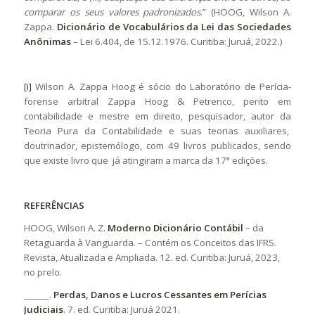
comparar os seus valores padronizados
.” (HOOG, Wilson A.
Zappa.
Dicionário de Vocabulários da Lei das Sociedades
Anônimas
– Lei 6.404, de 15.12.1976. Curitiba: Juruá, 2022.)
[i]
Wilson A. Zappa Hoog é sócio do Laboratório de Perícia-
forense arbitral Zappa Hoog & Petrenco, perito em
contabilidade e mestre em direito, pesquisador, autor da
Teoria Pura da Contabilidade e suas teorias auxiliares,
doutrinador, epistemólogo, com 49 livros publicados, sendo
que existe livro que já atingiram a marca da 17ª edições.
REFERÊNCIAS
HOOG, Wilson A. Z.
Moderno Dicionário Contábil
– da
Retaguarda à Vanguarda. – Contém os Conceitos das IFRS.
Revista, Atualizada e Ampliada. 12. ed. Curitiba: Juruá, 2023,
no prelo.
______.
Perdas, Danos e Lucros Cessantes em Perícias
Judiciais
. 7. ed. Curitiba: Juruá 2021.