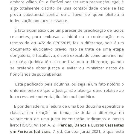
embora válido, útil e factível por ser uma presunção legal, é
algo totalmente distinto de uma contabilidade onde se faz
prova substancial contra ou a favor de quem pleiteia a
indenização por lucro cessante.
É fato axiomático que um parecer de precificação de lucros
cessantes, para embasar a inicial ou a contestação, nos
termos do art. 472 do CPC/2015, faz a diferença, pois é um
documento elucidativo prévio. Não se trata de uma etapa
obrigatória, é facultativa, é será executado como uma melhor
estratégia jurídica técnica que faz toda a diferença, quando
se pretende obter justiça e evitar ou minimizar riscos de
honorários de sucumbência.
Está pacificado pela doutrina, ou seja, é um fato notório o
entendimento de que a Justiça não alberga dano relativo ao
lucro cessante potencial, ilusório ou hipotético.
E por derradeiro, a leitura de uma boa doutrina específica e
clássica em relação ao tema, faz toda a diferença na
valorimetria de uma justa indenização. Indicamos o nosso
livro: HOOG, Wilson A. Z.
Perdas, Danos e Lucros Cessantes
em Perícias Judiciais
. 7. ed. Curitiba: Juruá 2021, o qual está