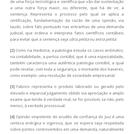
de uma força tecnológica e científica que vão dar sustentação
a uma outra força maior, ou diferente, que há de vir, a
sentença. Representa o processo pelo qual se aplica a
certificação, fundamentação da razão de uma opinião, via
laudo, sobre fato pontuado nas entranhas de uma demanda
judicial, que ordena e interpreta fatos científicos contábeis
para evitar que a sentença seja
ultra petita
ou
extra petita
.
[2]
Como na medicina, a patologia estuda os casos anômalos;
na contabilidade, a perícia contábil, que é uma especialidade,
também caracteriza uma autêntica patologia contábil, a qual
pode revelar, com toda a segurança, o montante dos haveres,
como exemplo: uma resolução de sociedade empresarial.
[3]
Fabrico representa o produto laborado ou gerado pelo
elevado e imparcial julgamento obtido via apreciação e amplo
exame que tende à verdade real, se for possível, se não, pelo
menos, à verdade processual.
[4]
Opinião viripotente do erudito de confiança do Juiz é uma
certeza enérgica e vigorosa, que se espera seja respeitada
sobre pontos controvertidos em uma demanda, naturalmente