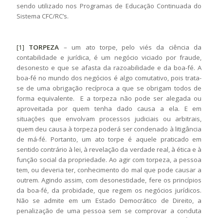
sendo utilizado nos Programas de Educação Continuada do
Sistema CFC/RC’s.
[1]
TORPEZA
– um ato torpe, pelo viés da ciência da
contabilidade e jurídica, é um negócio viciado por fraude,
desonesto e que se afasta da razoabilidade e da boa-fé. A
boa-fé no mundo dos negócios é algo comutativo, pois trata-
se de uma obrigação recíproca a que se obrigam todos de
forma equivalente. E a torpeza não pode ser alegada ou
aproveitada por quem tenha dado causa a ela. E em
situações que envolvam processos judiciais ou arbitrais,
quem deu causa à torpeza poderá ser condenado à litigância
de má-fé. Portanto, um ato torpe é aquele praticado em
sentido contrário à lei, à revelação da verdade real, à ética e à
função social da propriedade. Ao agir com torpeza, a pessoa
tem, ou deveria ter, conhecimento do mal que pode causar a
outrem. Agindo assim, com desonestidade, fere os princípios
da boa-fé, da probidade, que regem os negócios jurídicos.
Não se admite em um Estado Democrático de Direito, a
penalização de uma pessoa sem se comprovar a conduta