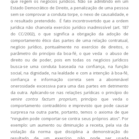
que regem os negócios jurídicos. Não se admitindo em um
Estado Democrático de Direito, a penalização de uma pessoa
sem se comprovar a conduta torpe, o nexo de causalidade, e
o resultado pretendido. É fato incontrovertido que a ordem
jurídica não chancela exercício jurídico inadmissível (art. 187
do CC/2002), o que significa a obrigação da adoção de
comportamento ético das partes de uma relação contratual,
negócio jurídico, pontualmente no exercício de direitos, o
parâmetro do princípio da boa-fé, o que veda o abuso de
direito ou de poder, pois em todas os negócios jurídicos
busca-se uma conduta baseada na confiança, na função
social, na dignidade, na lealdade e com a intenção à boa-fé,
confiança e informação correta sem a abominável
onerosidade excessiva para uma das partes em detrimento
da outra. Aplicando-se nas relações jurídicas o princípio do
venire contra factum proprium
, princípio que veda o
comportamento contraditório e imprevisto que pode causar
surpresa na outra parte, portanto, temos o axioma de que
“ninguém pode comportar-se contra seus próprios atos”. Por
exemplo: um aumento ou diminuição a receita, pela via da
violação da norma que disciplina a demonstração do
resultado de um exercício, não pode ser usada