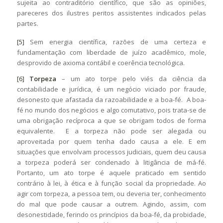
sujeita ao contraditório científico, que são as opiniões,
pareceres dos ilustres peritos assistentes indicados pelas
partes.
[5]
Sem energia científica, razões de uma certeza e
fundamentação com liberdade de juízo acadêmico, mole,
desprovido de axioma contábil e coerência tecnológica.
[6]
Torpeza
– um ato torpe pelo viés da ciência da
contabilidade e jurídica, é um negócio viciado por fraude,
desonesto que afastada da razoabilidade e a boa-fé. A boa-
fé no mundo dos negócios e algo comutativo, pois trata-se de
uma obrigação recíproca a que se obrigam todos de forma
equivalente. E a torpeza não pode ser alegada ou
aproveitada por quem tenha dado causa a ele. E em
situações que envolvam processos judiciais, quem deu causa
a torpeza poderá ser condenado à litigância de má-fé.
Portanto, um ato torpe é aquele praticado em sentido
contrário à lei, à ética e à função social da propriedade. Ao
agir com torpeza, a pessoa tem, ou deveria ter, conhecimento
do mal que pode causar a outrem. Agindo, assim, com
desonestidade, ferindo os princípios da boa-fé, da probidade,