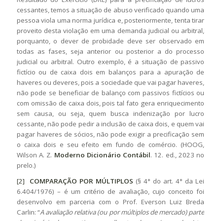
cessantes, temos a situação de abuso verificado quando uma
pessoa viola uma norma jurídica e, posteriormente, tenta tirar
proveito desta violação em uma demanda judicial ou arbitral,
porquanto, o dever de probidade deve ser observado em
todas as fases, seja anterior ou posterior a do processo
judicial ou arbitral. Outro exemplo, é a situação de passivo
fictício ou de caixa dois em balanços para a apuração de
haveres ou deveres, pois a sociedade que vai pagar haveres,
não pode se beneficiar de balanço com passivos fictícios ou
com omissão de caixa dois, pois tal fato gera enriquecimento
sem causa, ou seja, quem busca indenização por lucro
cessante, não pode pedir a inclusão de caixa dois, e quem vai
pagar haveres de sócios, não pode exigir a precificação sem
o caixa dois e seu efeito em fundo de comércio. (HOOG,
Wilson A. Z.
Moderno Dicionário Contábil
. 12. ed., 2023 no
prelo.)
[2]
COMPARAÇÃO POR MÚLTIPLOS
(§ 4° do art. 4° da Lei
6.404/1976) – é um critério de avaliação, cujo conceito foi
desenvolvo em parceria com o Prof. Everson Luiz Breda
Carlin: “
A avaliação relativa (ou por múltiplos de mercado) parte