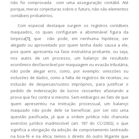
não foi comprovada com uma asseguração contábil. Até
porque, meras conjecturas sobre o futuro, não são elementos
contábeis probatórios.
Com especial destaque surgem os registros contábeis
maquiados, os quais configuram a abominável figura da
torpeza
[1]
, que não pode, em nenhuma hipótese, ser
alegado ou aproveitado por quem tenha dado causa a ele,
pois quem apresenta na fase instrutória probante, ou seja,
nos autos de um processo, um balanço de resultado
econômico desfavorável por maquiagem ou evasão tributária,
não pode alegar erro, como, por exemplo: omissões ou
inclusões de dados, como a falta de registros de receitas, ou
inclusão de despesas/custos impróprios, para justificar o
pedido de indenização de lucros cessantes afastando a
prova que fez contra si mesmo. Sem embargos ao fato de que
quem apresentou na instrução processual, um balanço
maquiado não pode dele se beneficiar, por ser isto uma
questão pacificada, já que a ordem jurídica não chancela
exercício jurídico inadmissível (art. 187 do CC/2002), o que
significa a obrigação da adoção de comportamento lastreado
na boa-fé e na ética; temos o direito do outro litigante que