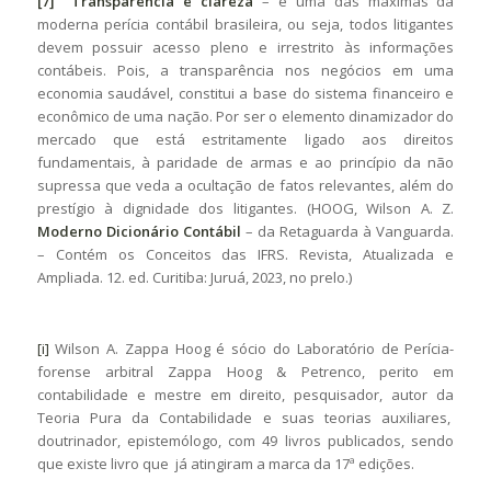
[7]
Transparência e clareza
– é uma das máximas da
moderna perícia contábil brasileira, ou seja, todos litigantes
devem possuir acesso pleno e irrestrito às informações
contábeis. Pois, a transparência nos negócios em uma
economia saudável, constitui a base do sistema financeiro e
econômico de uma nação. Por ser o elemento dinamizador do
mercado que está estritamente ligado aos direitos
fundamentais, à paridade de armas e ao princípio da não
supressa que veda a ocultação de fatos relevantes, além do
prestígio à dignidade dos litigantes. (HOOG, Wilson A. Z.
Moderno Dicionário Contábil
– da Retaguarda à Vanguarda.
– Contém os Conceitos das IFRS. Revista, Atualizada e
Ampliada. 12. ed. Curitiba: Juruá, 2023, no prelo.)
[i]
Wilson A. Zappa Hoog é sócio do Laboratório de Perícia-
forense arbitral Zappa Hoog & Petrenco, perito em
contabilidade e mestre em direito, pesquisador, autor da
Teoria Pura da Contabilidade e suas teorias auxiliares,
doutrinador, epistemólogo, com 49 livros publicados, sendo
que existe livro que já atingiram a marca da 17ª edições.