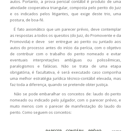
autos. Portanto, a prova pericial contábil é produto de uma
atividade cooperativa triangular, composta pelo perito do Juiz
e os indicados pelos litigantes, que exige deste trio, uma
postura, de boa-fé.
É fato axiomático que um parecer prévio, deve contemplar
as respostas a todos os quesitos (do Juiz, do Promovente e da
Promovida) e deve ser entregue ao perito ou juntado aos
autos do processo antes do início da perícia, com o objetivo
de contribuir com o trabalho do perito nomeado e evitar
eventuais interpretações ambíguas ou polissêmicas,
paralogismos e falácias. Não se trata de uma etapa
obrigatória, é facultativa, é será executado caso componha
uma melhor estratégia jurídica técnico-contábil elevada, mas
faz toda a diferença, quando se pretende obter justiça.
Não se pode embaralhar os conceitos de: laudo do perito
nomeado ou indicado pelo julgador, com o parecer prévio, e
muito menos com o parecer de manifestação do laudo do
perito. Como seguem os conceitos:
PARECER CONTÁBIL PRÈVIO
– como