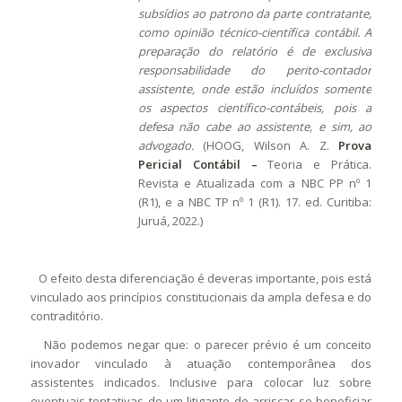
subsídios ao patrono da parte contratante,
como opinião técnico-científica contábil. A
preparação do relatório é de exclusiva
responsabilidade do perito-contador
assistente, onde estão incluídos somente
os aspectos científico-contábeis, pois a
defesa não cabe ao assistente, e sim, ao
advogado.
(HOOG, Wilson A. Z.
Prova
Pericial Contábil –
Teoria e Prática.
Revista e Atualizada com a NBC PP nº 1
(R1), e a NBC TP nº 1 (R1). 17. ed. Curitiba:
Juruá, 2022.)
O efeito desta diferenciação é deveras importante, pois está
vinculado aos princípios constitucionais da ampla defesa e do
contraditório.
Não podemos negar que: o parecer prévio é um conceito
inovador vinculado à atuação contemporânea dos
assistentes indicados. Inclusive para colocar luz sobre
eventuais tentativas de um litigante de arriscar se beneficiar