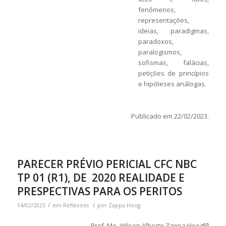
fenômenos,
representações,
ideias, paradigmas,
paradoxos,
paralogismos,
sofismas, falácias,
petições de princípios
e hipóteses análogas.
Publicado em 22/02/2023.
PARECER PRÉVIO PERICIAL CFC NBC
TP 01 (R1), DE 2020 REALIDADE E
PRESPECTIVAS PARA OS PERITOS
/
/
14/02/2023
em
Reflexoes
por
Zappa Hoog
Prof. Me. Wilson Alberto Zappa Hoog
[i]