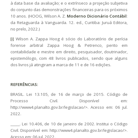
à data base da avaliação; e o extrínseco a projeção subjetiva
do conjunto das demonstrações financeiras para os próximos
10 anos. (HOOG, Wilson A. Z.
Moderno Dicionário Contábil
:
da Retaguarda à Vanguarda. 12. ed., Curitiba: Juruá Editora,
no prelo, 2022.)
[i]
Wilson A. Zappa Hoog é sócio do Laboratório de perícia
forense arbitral Zappa Hoog & Petrenco, perito em
contabilidade e mestre em direito, pesquisador, doutrinador,
epistemólogo, com 48 livros publicados, sendo que alguns
dos livros já atingiram a marca de 11 e de 16 edições.
REFERÊNCIAS:
BRASIL. Lei 13.105, de 16 de março de 2015. Código de
Processo Civil. Disponível em:
http://www4.planalto.gov.br/legislacao/>. Acesso em: 06 jul.
2022.
_____. Lei 10.406, de 10 de janeiro de 2002. Institui o Código
Civil. Disponível em: http://www4.planalto.gov.br/legislacao/>.
Acesso em: 06 jul. 2022.