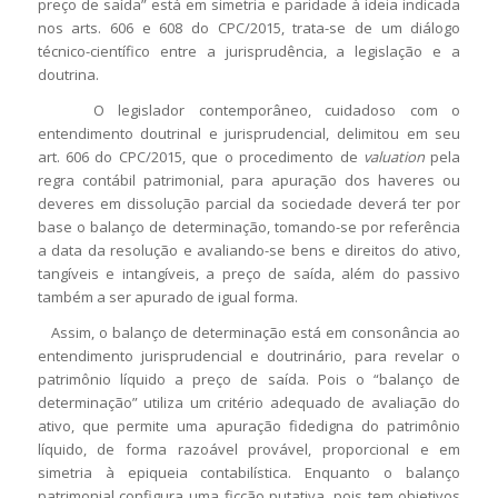
preço de saída” está em simetria e paridade à ideia indicada
nos arts. 606 e 608 do CPC/2015, trata-se de um diálogo
técnico-científico entre a jurisprudência, a legislação e a
doutrina.
O legislador contemporâneo, cuidadoso com o
entendimento doutrinal e jurisprudencial, delimitou em seu
art. 606 do CPC/2015, que o procedimento de
valuation
pela
regra contábil patrimonial, para apuração dos haveres ou
deveres em dissolução parcial da sociedade deverá ter por
base o balanço de determinação, tomando-se por referência
a data da resolução e avaliando-se bens e direitos do ativo,
tangíveis e intangíveis, a preço de saída, além do passivo
também a ser apurado de igual forma.
Assim, o balanço de determinação está em consonância ao
entendimento jurisprudencial e doutrinário, para revelar o
patrimônio líquido a preço de saída. Pois o “balanço de
determinação” utiliza um critério adequado de avaliação do
ativo, que permite uma apuração fidedigna do patrimônio
líquido, de forma razoável provável, proporcional e em
simetria à epiqueia contabilística. Enquanto o balanço
patrimonial configura uma ficção putativa, pois tem objetivos