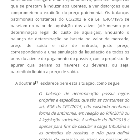
que se prestam à induzir aos utentes, a ver distorções que
comprometem a exatidão do preço patrimonial. Os balanços
patrimonais constantes do CC/2002 e da Lei 6.404/1976 se
baseiam no valor de aquisição dos ativos (até mesmo por
determinação legal do custo de aquisição). Enquanto o
balanço de determinação se baseia no valor de mercado,
preço de saída e não de entrada, justo preço,
correspondendo a uma simulação da liquidação de todos os
bens do ativo e do pagamento do passivo, com o propósito de
apurar qual seriam os haveres ou deveres, ou seja,
patrimônio líquido a preço de saída.
[1]
A doutrina
esclarece bem esta situação, como segue:
O balanço de determinação possui regras
próprias e específicas, que são as constantes do
art. 606 do CPC/2015, não existindo nenhuma
forma de antinomia, em relação ao RIR/2018 ou
à legislação societária. A validade do RIR/2018 é
apenas para fins de calcular a carga tributária e
as omissões de receitas, e não para definir
critério de avaliação de ativos ou passivos em