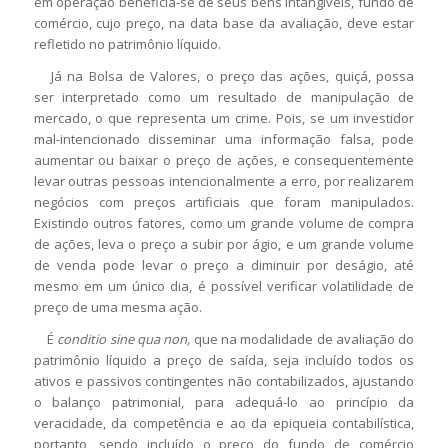
em operação beneficia-se de seus bens intangíveis, fundo de
comércio, cujo preço, na data base da avaliação, deve estar
refletido no patrimônio líquido.
Já na Bolsa de Valores, o preço das ações, quiçá, possa
ser interpretado como um resultado de manipulação de
mercado, o que representa um crime. Pois, se um investidor
mal-intencionado disseminar uma informação falsa, pode
aumentar ou baixar o preço de ações, e consequentemente
levar outras pessoas intencionalmente a erro, por realizarem
negócios com preços artificiais que foram manipulados.
Existindo outros fatores, como um grande volume de compra
de ações, leva o preço a subir por ágio, e um grande volume
de venda pode levar o preço a diminuir por deságio, até
mesmo em um único dia, é possível verificar volatilidade de
preço de uma mesma ação.
É
conditio sine qua non,
que na modalidade de avaliação do
patrimônio líquido a preço de saída, seja incluído todos os
ativos e passivos contingentes não contabilizados, ajustando
o balanço patrimonial, para adequá-lo ao princípio da
veracidade, da competência e ao da epiqueia contabilística,
portanto, sendo incluído o preço do fundo de comércio