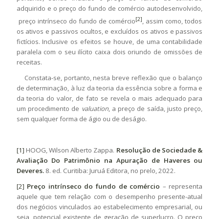
adquirido e o preço do fundo de comércio autodesenvolvido,
[2]
preço intrínseco do fundo de comércio
, assim como, todos
os ativos e passivos ocultos, e excluídos os ativos e passivos
fictícios. Inclusive os efeitos se houve, de uma contabilidade
paralela com o seu ilícito caixa dois oriundo de omissões de
receitas.
Constata-se, portanto, nesta breve reflexão que o balanço
de determinação, à luz da teoria da essência sobre a forma e
da teoria do valor, de fato se revela o mais adequado para
um procedimento de
valuation
, a preço de saída, justo preço,
sem qualquer forma de ágio ou de deságio.
[1]
HOOG, Wilson Alberto Zappa.
Resolução de Sociedade &
Avaliação Do Patrimônio na Apuração de Haveres ou
Deveres.
8. ed. Curitiba: Juruá Editora, no prelo, 2022.
[2]
Preço intrínseco do fundo de comércio
– representa
aquele que tem relação com o desempenho presente-atual
dos negócios vinculados ao estabelecimento empresarial, ou
seja, potencial existente de geração de superlucro. O preço