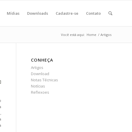
Mídias
Downloads
Cadastre-se
Contato
Você está aqui:
Home
/
Artigos
CONHEÇA
Artigos
Download
Notas Técnicas
]
Notícias
Reflexoes
o
a
,
a
a