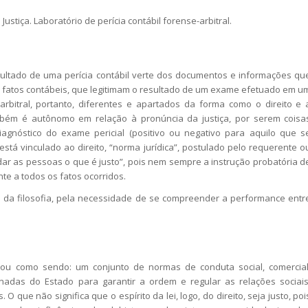
o. Justiça. Laboratório de perícia contábil forense-arbitral.
ltado de uma perícia contábil verte dos documentos e informações qu
e fatos contábeis, que legitimam o resultado de um exame efetuado em u
-arbitral, portanto, diferentes e apartados da forma como o direito e 
bém é autônomo em relação à pronúncia da justiça, por serem coisa
iagnóstico do exame pericial (positivo ou negativo para aquilo que s
tá vinculado ao direito, “norma jurídica”, postulado pelo requerente o
e dar as pessoas o que é justo”, pois nem sempre a instrução probatória d
 a todos os fatos ocorridos.
 da filosofia, pela necessidade de se compreender a performance entr
ou como sendo: um conjunto de normas de conduta social, comercial
anadas do Estado para garantir a ordem e regular as relações sociais
que não significa que o espírito da lei, logo, do direito, seja justo, poi