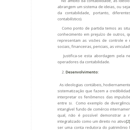
No âmbito da contabilidade, as ideolog
abrangem um sistema de ideias, ou seja
da contabilidade, portanto, diferen
contabilístico).
Como ponto de partida temos as situaç
conhecimento em prejuízo de outros, qu
representam as visões de controle e re
sociais, financeiras, periciais, as vincula
Justifica-se esta abordagem pela n
operadores da contabilidade.
Desenvolvimento:
As ideologias contábeis, hodiernament
sistematização que fazem a credibilidad
interpretar os fenômenos das impulsõe
entre si. Como exemplo de divergência
intangível fundo de comércio internam
qual, não é possível demonstrar a re
integralizado como um direito no ativo
[2
ser uma conta redutora do patrimônio líq