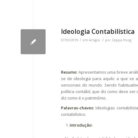
Ideologia Contabilística
/
/
07/03/2019
em
Artigos
por
Zappa Hoog
Resumo:
Apresentamos uma breve análise
se de ideologia para aquilo a que se a
sensoriais do mundo. Sendo habitualmen
política contábil, que diz como deve ser 
diz como é o patrimônio.
Palavras-chaves:
Ideologias contabilist
contabilístico.
Introdução: