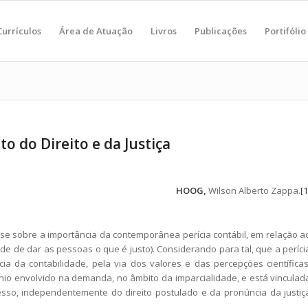
Currículos
Área de Atuação
Livros
Publicações
Portifólio
o do Direito e da Justiça
HOOG,
Wilson Alberto Zappa.
[1
e sobre a importância da contemporânea perícia contábil, em relação a
rtude de dar as pessoas o que é justo). Considerando para tal, que a períci
cia da contabilidade, pela via dos valores e das percepções científicas
nio envolvido na demanda, no âmbito da imparcialidade, e está vinculad
esso, independentemente do direito postulado e da pronúncia da justiç