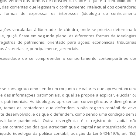
ias vertem das formas de consciência sobre o que é a contabilidade, 
, das correntes que legitimam o conhecimento intelectual dos operadore
tes formas de expressar os interesses (ideologia do conheciment
ões vinculadas à liberdade de cátedra, onde se prioriza determinad
e, quiçá, ficam em segundo plano. As diferentes formas de ideologias
gistros do patrimônio, orientado para ações: econômicas, tributárias
das às teorias, e, principalmente, gerenciais.
ecessidade de se compreender o comportamento contemporâneo do
e se consagrou como sendo um conjunto de valores que apresentam um
e das informações patrimoniais, o qual se propõe a explicar, elucidar o
s patrimoniais. As ideologias apresentam convergências e divergência
, temos os contadores que defendem o não registro contábil do ativ
ente desenvolvido, e os que o defendem, como sendo uma condição sem 
alidade patrimonial. Outra divergência, é o registro do capital nã
]
; em contradição dos que acreditam que o capital não integralizado dev
uido (ideologia da política contábil, posição da Lei 6.404/1976, art. 182)