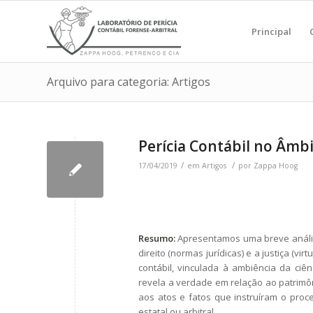
Principal
Arquivo para categoria: Artigos
Perícia Contábil no Âmbit
/
/
17/04/2019
em
Artigos
por
Zappa Hoog
Resumo:
Apresentamos uma breve anális
direito (normas jurídicas) e a justiça (vi
contábil, vinculada à ambiência da ciên
revela a verdade em relação ao patrimô
aos atos e fatos que instruíram o proc
estatal ou arbitral.