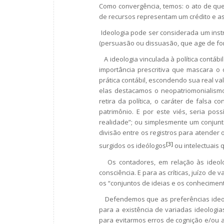
Como convergência, temos: o ato de que,
de recursos representam um crédito e a
Ideologia pode ser considerada um ins
(persuasão ou dissuasão, que age de for
A ideologia vinculada à política contábil
importância prescritiva que mascara o 
prática contábil, escondendo sua real val
elas destacamos o neopatriomonialismo
retira da política, o caráter de falsa
patrimônio. E por este viés, seria po
realidade”; ou simplesmente um conjunto
divisão entre os registros para atender o f
[3]
surgidos os ideólogos
ou intelectuais 
Os contadores, em relação às ideologi
consciência. E para as críticas, juízo de 
os “conjuntos de ideias e os conhecimen
Defendemos que as preferências ideoló
para a existência de variadas ideologia
para evitarmos erros de cognição e/ou 