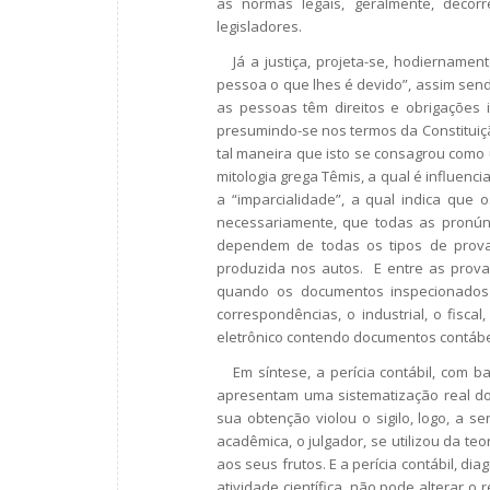
as normas legais, geralmente, decorr
legisladores.
Já a justiça, projeta-se, hodiernament
pessoa o que lhes é devido”, assim sendo
as pessoas têm direitos e obrigações ig
presumindo-se nos termos da Constituição
tal maneira que isto se consagrou como 
mitologia grega Têmis, a qual é influen
a “imparcialidade”, a qual indica que o
necessariamente, que todas as pronúncia
dependem de todas os tipos de provas
produzida nos autos. E entre as provas
quando os documentos inspecionados f
correspondências, o industrial, o fiscal
eletrônico contendo documentos contábei
Em síntese, a perícia contábil, com b
apresentam uma sistematização real do
sua obtenção violou o sigilo, logo, a se
acadêmica, o julgador, se utilizou da te
aos seus frutos. E a perícia contábil, di
atividade científica, não pode alterar o