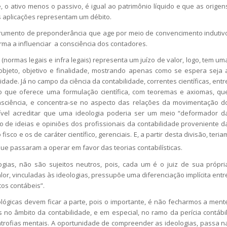
 o ativo menos o passivo, é igual ao patrimônio líquido e que as origen
s aplicações representam um débito.
trumento de preponderância que age por meio de convencimento indutiv
ma a influenciar a consciência dos contadores.
 (normas legais e infra legais) representa um juízo de valor, logo, tem um
objeto, objetivo e finalidade, mostrando apenas como se espera seja 
idade. Já no campo da ciência da contabilidade, correntes científicas, entr
 que oferece uma formulação científica, com teoremas e axiomas, qu
 consciência, e concentra-se no aspecto das relações da movimentação d
ssível acreditar que uma ideologia poderia ser um meio “deformador d
 de ideias e opiniões dos profissionais da contabilidade proveniente d
isco e os de caráter científico, gerenciais. E, a partir desta divisão, teria
que passaram a operar em favor das teorias contabilísticas.
as, não são sujeitos neutros, pois, cada um é o juiz de sua própri
valor, vinculadas às ideologias, pressupõe uma diferenciação implícita entr
tos contábeis”.
gicas devem ficar a parte, pois o importante, é não fecharmos a ment
s no âmbito da contabilidade, e em especial, no ramo da perícia contábil
atrofias mentais. A oportunidade de compreender as ideologias, passa n