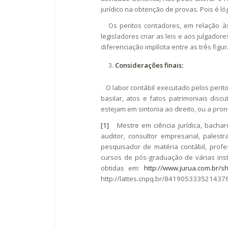
jurídico na obtenção de provas. Pois é ló
Os peritos contadores, em relação às 
legisladores criar as leis e aos julgadores
diferenciação implícita entre as três figura
C
onsiderações finais:
O labor contábil executado pelos perito
basilar, atos e fatos patrimoniais di
estejam em sintonia ao direito, ou a pron
[1]
Mestre em ciência jurídica, bacharel 
auditor, consultor empresarial, palest
pesquisador de matéria contábil, profe
cursos de pós-graduação de várias ins
obtidas em:
http://www.jurua.com.br
http://lattes.cnpq.br/8419053335214376