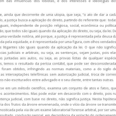
em das influências dos lobistas, e dos interesses e ideologias do
e, ainda que decorrente de uma utopia, que seja, “o ato de dar a cad
, a justiça busca a aplicação do direito, partindo do referente que: toda
uais, independente de posição religiosa, social, econômica ou política
, que todos são iguais quando da aplicação do direito, ou seja, da lei. D
uma verdade notória, até porque, a justiça é representada pela deusa d
ciada pela equidade, e é representada por uma figura, com olhos vendados
s litigantes são iguais quando da aplicação da lei. O que não signific
s judiciais e arbitrais, ou seja, as sentenças, sejam justas, pois ela
 juntadas aos autos, ou seja, as provas lícitas de qualquer espéci
, temos o resultado da perícia contábil, que pode ser desconsiderada
oram obtidos, infringindo as normas materiais, como a do sigilo d
, as interceptações telefônicas sem autorização judicial, troca de correi
s não escriturados entre advogado e o seu cliente, entre tantas outras.
ase em um método científico, examina um conjunto de atos e fatos, qu
s acontecimentos. Mas pode estar em desacordo com o direito, pois n
ntença judicial, com base no direito, não significa justiça. Nesta hipótes
oria dos frutos da árvore envenenada, onde o vício da árvore se transmit
agnosticada pela via de um exame laboratorial forense arbitral, por ser um
 resultado, conclusão pericial, em decorrência da violação do ordenament