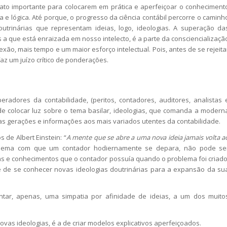
ato importante para colocarem em prática e aperfeiçoar o conheciment
 e lógica. Até porque, o progresso da ciência contábil percorre o caminh
outrinárias que representam ideias, logo, ideologias. A superação da
as a que está enraizada em nosso intelecto, é a parte da consciencializaçã
exão, mais tempo e um maior esforço intelectual. Pois, antes de se rejeita
faz um juízo crítico de ponderações.
adores da contabilidade, (peritos, contadores, auditores, analistas 
 de colocar luz sobre o tema basilar, ideologias, que comanda a modern
das gerações e informações aos mais variados utentes da contabilidade.
e Albert Einstein: “
A mente que se abre a uma nova ideia jamais volta a
blema com que um contador hodiernamente se depara, não pode se
s e conhecimentos que o contador possuía quando o problema foi criado
de se conhecer novas ideologias doutrinárias para a expansão da su
ar, apenas, uma simpatia por afinidade de ideias, a um dos muito
vas ideologias, é a de criar modelos explicativos aperfeiçoados.