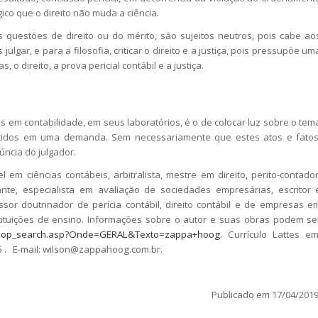
gico que o direito não muda a ciência.
questões de direito ou do mérito, são sujeitos neutros, pois cabe ao
 julgar, e para a filosofia, criticar o direito e a justiça, pois pressupõe um
s, o direito, a prova pericial contábil e a justiça.
s em contabilidade, em seus laboratórios, é o de colocar luz sobre o tem
scutidos em uma demanda. Sem necessariamente que estes atos e fatos
úncia do julgador.
em ciências contábeis, arbitralista, mestre em direito, perito-contador
rante, especialista em avaliação de sociedades empresárias, escritor 
ssor doutrinador de perícia contábil, direito contábil e de empresas e
tituições de ensino. Informações sobre o autor e suas obras podem se
/shop_search.asp?Onde=GERAL&Texto=zappa+hoog
. Currículo Lattes em
 . E-mail: wilson@zappahoog.com.br.
Publicado em 17/04/2019