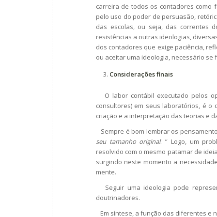
carreira de todos os contadores como f
pelo uso do poder de persuasão, retórica
das escolas, ou seja, das correntes d
resistências a outras ideologias, divers
dos contadores que exige paciência, refl
ou aceitar uma ideologia, necessário se 
C
onsiderações finais
O labor contábil executado pelos oper
consultores) em seus laboratórios, é o
criação e a interpretação das teorias e 
Sempre é bom lembrar os pensamentos d
seu tamanho original
. ” Logo, um pro
resolvido com o mesmo patamar de ideia
surgindo neste momento a necessidade 
mente.
Seguir uma ideologia pode represent
doutrinadores.
Em síntese, a função das diferentes e no