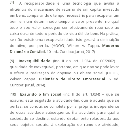
[8]
A recuperabilidade é uma tecnologia que avalia a
eficiência do mecanismo de retorno de um capital investido
em bens, comparando o tempo necessário para recuperar um
bem em um determinado tempo a valor presente, no qual
todo o seu valor consegue ser efetivamente retornado ao
caixa durante todo o período de vida útil do bem. Na prática,
se não existir uma recuperabilidade isto gerará a diminuição
do ativo, por perda. (HOOG, Wilson A. Zappa.
Moderno
Dicionário Contábil.
10. ed.. Curitiba: Juruá, 2017).
[9]
Inexequibilidade
(inc. II do art. 1.034 do CC/2002) –
qualidade de inexequível, portanto, em que não se pode levar
a efeito a realização do objetivo ou objeto social. (HOOG,
Wilson Zappa.
Dicionário de Direito Empresarial.
6. ed.
Curitiba: Juruá, 2014).
[10]
Exaurido o fim social
(inc. II do art. 1.034) – que se
exauriu; está esgotada a atividade-fim, que é aquela que se
perfaz, se conclui, se completa por si própria, independente
de outra atividade subsequente. É a atividade para qual a
sociedade se destina, estando diretamente relacionada aos
seus objetos sociais, à exploração do ramo de atividade,