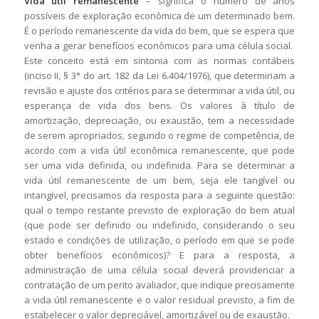
Vida útil remanescente
– significa o número de anos
possíveis de exploração econômica de um determinado bem.
É o período remanescente da vida do bem, que se espera que
venha a gerar benefícios econômicos para uma célula social.
Este conceito está em sintonia com as normas contábeis
(inciso II, § 3° do art. 182 da Lei 6.404/1976), que determinam a
revisão e ajuste dos critérios para se determinar a vida útil, ou
esperança de vida dos bens. Os valores à título de
amortização, depreciação, ou exaustão, tem a necessidade
de serem apropriados, segundo o regime de competência, de
acordo com a vida útil econômica remanescente, que pode
ser uma vida definida, ou indefinida. Para se determinar a
vida útil remanescente de um bem, seja ele tangível ou
intangível, precisamos da resposta para a seguinte questão:
qual o tempo restante previsto de exploração do bem atual
(que pode ser definido ou indefinido, considerando o seu
estado e condições de utilização, o período em que se pode
obter benefícios econômicos)? E para a resposta, a
administração de uma célula social deverá providenciar a
contratação de um perito avaliador, que indique precisamente
a vida útil remanescente e o valor residual previsto, a fim de
estabelecer o valor depreciável, amortizável ou de exaustão.