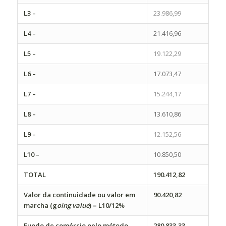
L3 –
23.986,99
L4 –
21.416,96
L5 –
19.122,29
L6 –
17.073,47
L7 –
15.244,17
L8 –
13.610,86
L9 –
12.152,56
L10 –
10.850,50
TOTAL
190.412,82
Valor da continuidade ou valor em
90.420,82
marcha (g
oing value
) = L10/12%
Fundo de comércio pelo método
280.833,33