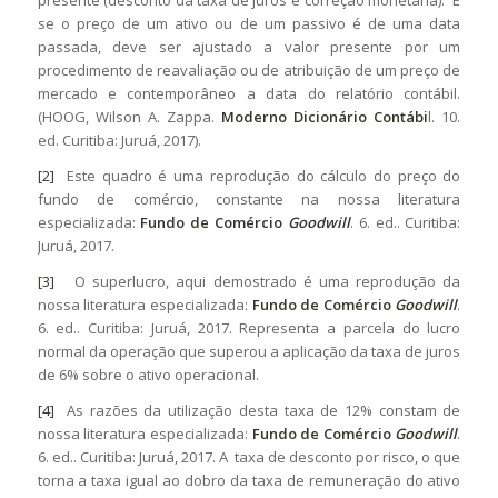
presente (desconto da taxa de juros e correção monetária). E
se o preço de um ativo ou de um passivo é de uma data
passada, deve ser ajustado a valor presente por um
procedimento de reavaliação ou de atribuição de um preço de
mercado e contemporâneo a data do relatório contábil.
(HOOG, Wilson A. Zappa.
Moderno Dicionário
Contábi
l. 10.
ed. Curitiba: Juruá, 2017).
[2]
Este quadro é uma reprodução do cálculo do preço do
fundo de comércio, constante na nossa literatura
especializada:
Fundo de Comércio
Goodwill
. 6. ed.. Curitiba:
Juruá, 2017.
[3]
O superlucro, aqui demostrado é uma reprodução da
nossa literatura especializada:
Fundo de Comércio
Goodwill
.
6. ed.. Curitiba: Juruá, 2017. Representa a parcela do lucro
normal da operação que superou a aplicação da taxa de juros
de 6% sobre o ativo operacional.
[4]
As razões da utilização desta taxa de 12% constam de
nossa literatura especializada:
Fundo de Comércio
Goodwill
.
6. ed.. Curitiba: Juruá, 2017. A taxa de desconto por risco, o que
torna a taxa igual ao dobro da taxa de remuneração do ativo