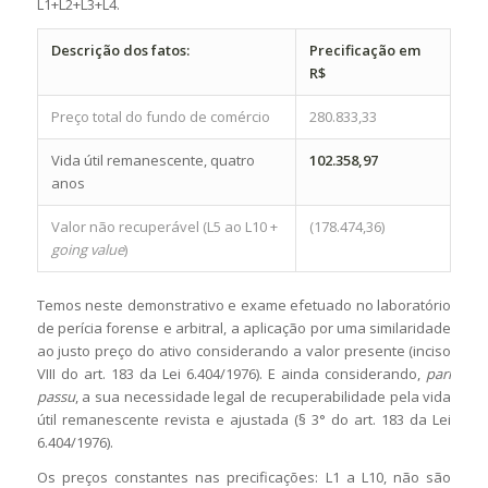
L1+L2+L3+L4.
Descrição dos fatos:
Precificação em
R$
Preço total do fundo de comércio
280.833,33
Vida útil remanescente, quatro
102.358,97
anos
Valor não recuperável (L5 ao L10 +
(178.474,36)
going value
)
Temos neste demonstrativo e exame efetuado no laboratório
de perícia forense e arbitral, a aplicação por uma similaridade
ao justo preço do ativo considerando a valor presente (inciso
VIII do art. 183 da Lei 6.404/1976). E ainda considerando,
pari
passu
, a sua necessidade legal de recuperabilidade pela vida
útil remanescente revista e ajustada (§ 3° do art. 183 da Lei
6.404/1976).
Os preços constantes nas precificações: L1 a L10, não são