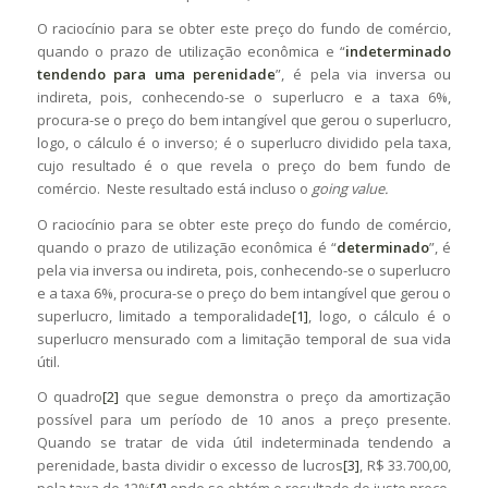
O raciocínio para se obter este preço do fundo de comércio,
quando o prazo de utilização econômica e “
indeterminado
tendendo para uma perenidade
”, é pela via inversa ou
indireta, pois, conhecendo-se o superlucro e a taxa 6%,
procura-se o preço do bem intangível que gerou o superlucro,
logo, o cálculo é o inverso; é o superlucro dividido pela taxa,
cujo resultado é o que revela o preço do bem fundo de
comércio. Neste resultado está incluso o
going value.
O raciocínio para se obter este preço do fundo de comércio,
quando o prazo de utilização econômica é “
determinado
”, é
pela via inversa ou indireta, pois, conhecendo-se o superlucro
e a taxa 6%, procura-se o preço do bem intangível que gerou o
superlucro, limitado a temporalidade
[1]
, logo, o cálculo é o
superlucro mensurado com a limitação temporal de sua vida
útil.
O quadro
[2]
que segue demonstra o preço da amortização
possível para um período de 10 anos a preço presente.
Quando se tratar de vida útil indeterminada tendendo a
perenidade, basta dividir o excesso de lucros
[3]
, R$ 33.700,00,
pela taxa de 12%
[4]
onde se obtém o resultado do justo preço,