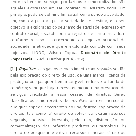
onde os bens ou serviços produzidos e comercializados são
aqueles expressos em seu contrato ou estatuto social. Em
princípio, pode-se definir o fim social, como sendo a atividade-
fim, como aquela à qual a sociedade se destina, é o seu
objetivo, a exploração do seu ramo de atividade, expresso em
contrato social, estatuto ou no registro de firma individual,
conforme o caso. É concernente ao objetivo principal da
sociedade; a atividade que é explorada coincide com seus
objetivos. (HOOG, Wilson Zappa.
Dicionário de Direito
Empresarial.
6. ed.. Curitiba: Juruá, 2014).
[11]
Royalties
–
os gastos e investimento com
royalties
se dão
pela exploração do direito de uso, de uma marca, licença de
produção ou qualquer bem intangível, inclusive o fundo de
comércio; sem que haja necessariamente uma prestação de
serviços vinculada a essa cessão de direitos. Serão
classificados como receitas de “
royalties
” os rendimentos de
qualquer espécie decorrentes do uso, fruição, exploração de
direitos, tais como: a) direito de colher ou extrair recursos
vegetais, inclusive florestais, pelo uso, distribuição ou
comercialização dos referidos produtos ou tecnologia; b)
direito de pesquisar e extrair recursos minerais; c) uso ou