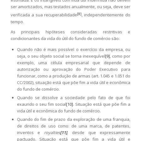
estimada. E os intangíveis com vida útil indefinida não devem
ser amortizados, mas testados anualmente, ou seja, deve ser
[8]
verificada a sua recuperabilidade
, independentemente do
tempo.
As principais hipóteses consideradas restritivas e
condicionantes da vida do útil do fundo de comércio são:
Quando não é mais possível o exercício da empresa, ou
seja, o seu objeto social se torna inexequível
[9]
, como por
exemplo, uma célula empresarial que depende de
autorização ou aprovação do Poder Executivo para
funcionar, como a produção de armas (art. 1.045 e 1.051 do
CC/2002), situação está que põe fim a vida útil e econômica
do fundo de comércio.
Quando se dissolve a sociedade pelo fato de que foi
exaurido o seu fim social
[10]
. Situação está que põe fim a
vida útil e econômica do fundo de comércio.
Quando do fim de prazo da exploração de uma franquia,
de direitos de uso como: de uma marca, de patentes,
inventos e
royalties
[11]
,
desde que expressamente
pactuado. Situação está que põe fim a vida útil e