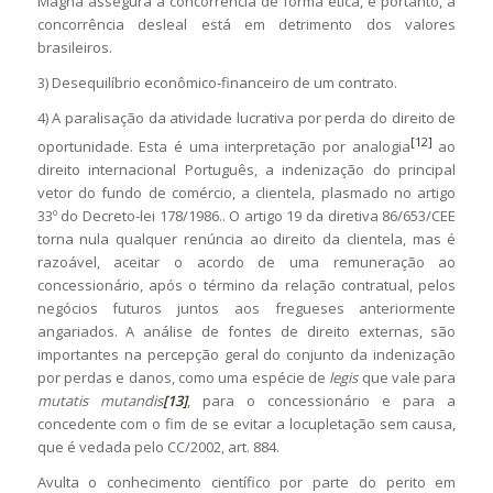
Magna assegura a concorrência de forma ética, e portanto, a
concorrência desleal está em detrimento dos valores
brasileiros.
3) Desequilíbrio econômico-financeiro de um contrato.
4) A paralisação da atividade lucrativa por perda do direito de
[12]
oportunidade. Esta é uma interpretação por analogia
ao
direito internacional Português, a indenização do principal
vetor do fundo de comércio, a clientela, plasmado no artigo
33º do Decreto-lei 178/1986.. O artigo 19 da diretiva 86/653/CEE
torna nula qualquer renúncia ao direito da clientela, mas é
razoável, aceitar o acordo de uma remuneração ao
concessionário, após o término da relação contratual, pelos
negócios futuros juntos aos fregueses anteriormente
angariados. A análise de fontes de direito externas, são
importantes na percepção geral do conjunto da indenização
por perdas e danos, como uma espécie de
legis
que vale para
mutatis mutandis
[13]
, para o concessionário e para a
concedente com o fim de se evitar a locupletação sem causa,
que é vedada pelo CC/2002, art. 884.
Avulta o conhecimento científico por parte do perito em