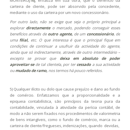
MONTEIRO
[16]
, enfatiza em sua obra, que o benefício da
carteira de cliente, pode ser absorvido pela concedente,
mediante o uso da carteira por um novo concessionário.
Por outro lado, não se exige que seja o próprio principal a
explorar
directamente
o mercado, podendo conseguir esses
benefícios através de
outro agente,
de um
concessionário
, de
uma
filial,
etc. O que interessa é que o principal fique em
condições de continuar a usufruir da actividade do agente,
ainda que só indirectamente, através de outro intermediário –
excepto se provar que
deixa em absoluto de poder
aproveitar-se
de tal clientela, por ter
cessado
a sua actividade
ou
mudado de ramo,
nos termos há pouco referidos.
5) Qualquer ilícito ou dolo que cause prejuízo e dano ao fundo
de comércio. Enfatizamos que a proporcionalidade e a
epiqueia contabilística, são princípios da teoria pura da
contabilidade, vinculada à atividade da perícia contábil, de
modo a não serem fixados nos procedimentos de valorimetria
de bens intangíveis, como o fundo de comércio, marca ou a
carteira de cliente/fregueses, indenizações, quando devidas,