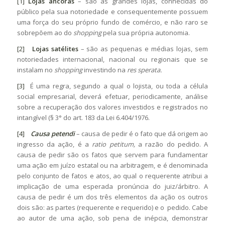
[1]
Lojas âncoras
– são as grandes lojas, conhecidas do
público pela sua notoriedade e consequentemente possuem
uma força do seu próprio fundo de comércio, e não raro se
sobrepõem ao do
shopping
pela sua própria autonomia.
[2]
Lojas satélites
– são as pequenas e médias lojas, sem
notoriedades internacional, nacional ou regionais que se
instalam no
shopping
investindo na
res sperata
.
[3]
É uma regra, segundo a qual o lojista, ou toda a célula
social empresarial, deverá efetuar, periodicamente, análise
sobre a recuperação dos valores investidos e registrados no
intangível (§ 3° do art. 183 da Lei 6.404/1976.
[4]
Causa petendi
– causa de pedir é o fato que dá origem ao
ingresso da ação, é a
ratio petitum,
a razão do pedido. A
causa de pedir são os fatos que servem para fundamentar
uma ação em juízo estatal ou na arbitragem, e é denominada
pelo conjunto de fatos e atos, ao qual o requerente atribui a
implicação de uma esperada pronúncia do juiz/árbitro. A
causa de pedir é um dos três elementos da ação os outros
dois são: as partes (requerente e requerido) e o pedido. Cabe
ao autor de uma ação, sob pena de inépcia, demonstrar