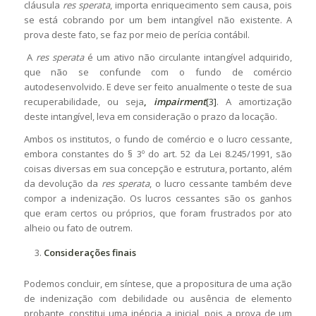
cláusula
res sperata
, importa enriquecimento sem causa, pois
se está cobrando por um bem intangível não existente. A
prova deste fato, se faz por meio de perícia contábil.
A
res sperata
é um ativo não circulante intangível adquirido,
que não se confunde com o fundo de comércio
autodesenvolvido. E deve ser feito anualmente o teste de sua
recuperabilidade, ou seja
,
impairment
[3]
. A amortização
deste intangível, leva em consideração o prazo da locação.
Ambos os institutos, o fundo de comércio e o lucro cessante,
embora constantes do § 3º do art. 52 da Lei 8.245/1991, são
coisas diversas em sua concepção e estrutura, portanto, além
da devolução da
res sperata
, o lucro cessante também deve
compor a indenização. Os lucros cessantes são os ganhos
que eram certos ou próprios, que foram frustrados por ato
alheio ou fato de outrem.
Considerações finais
Podemos concluir, em síntese, que a propositura de uma ação
de indenização com debilidade ou ausência de elemento
probante, constitui uma inépcia a inicial, pois a prova de um