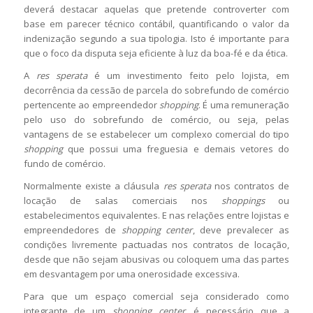
deverá destacar aquelas que pretende controverter com
base em parecer técnico contábil, quantificando o valor da
indenização segundo a sua tipologia. Isto é importante para
que o foco da disputa seja eficiente à luz da boa-fé e da ética.
A
res sperata
é um investimento feito pelo lojista, em
decorrência da cessão de parcela do sobrefundo de comércio
pertencente ao empreendedor
shopping
. É uma remuneração
pelo uso do sobrefundo de comércio, ou seja, pelas
vantagens de se estabelecer um complexo comercial do tipo
shopping
que possui uma freguesia e demais vetores do
fundo de comércio.
Normalmente existe a cláusula
res sperata
nos contratos de
locação de salas comerciais nos
shoppings
ou
estabelecimentos equivalentes. E nas relações entre lojistas e
empreendedores de
shopping center
, deve prevalecer as
condições livremente pactuadas nos contratos de locação,
desde que não sejam abusivas ou coloquem uma das partes
em desvantagem por uma onerosidade excessiva.
Para que um espaço comercial seja considerado como
integrante de um
shopping center
, é necessário que a