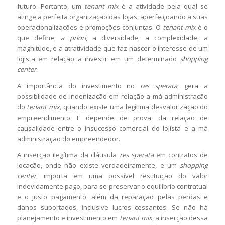
futuro. Portanto, um
tenant
mix
é a atividade pela qual se
atinge a perfeita organização das lojas, aperfeiçoando a suas
operacionalizações e promoções conjuntas. O
tenant mix
é o
que define,
a priori
, a diversidade, a complexidade, a
magnitude, e a atratividade que faz nascer o interesse de um
lojista em relação a investir em um determinado
shopping
center
.
A importância do investimento no
res sperata
, gera a
possiblidade de indenização em relação a má administração
do
tenant mix,
quando existe uma legítima desvalorização do
empreendimento. E depende de prova, da relação de
causalidade entre o insucesso comercial do lojista e a má
administração do empreendedor.
A inserção ilegítima da cláusula
res sperata
em contratos de
locação, onde não existe verdadeiramente, e um
shopping
center
, importa em uma possível restituição do valor
indevidamente pago, para se preservar o equilíbrio contratual
e o justo pagamento, além da reparação pelas perdas e
danos suportados, inclusive lucros cessantes. Se não há
planejamento e investimento em
tenant mix
, a inserção dessa