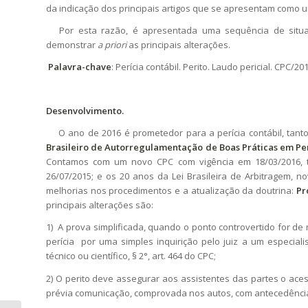
da indicação dos principais artigos que se apresentam como 
Por esta razão, é apresentada uma sequência de situaçõe
demonstrar
a priori
as principais alterações.
Palavra-chave
: Perícia contábil. Perito. Laudo pericial. CPC/201
Desenvolvimento.
O ano de 2016 é prometedor para a perícia contábil, tanto 
Brasileiro de Autorregulamentação de Boas Práticas em Per
Contamos com um novo CPC com vigência em 18/03/2016, t
26/07/2015; e os 20 anos da Lei Brasileira de Arbitragem,
melhorias nos procedimentos e a atualização da doutrina:
Pr
principais alterações são:
1) A prova simplificada, quando o ponto controvertido for 
perícia por uma simples inquirição pelo juiz a um especial
técnico ou científico, § 2°, art. 464 do CPC;
2) O perito deve assegurar aos assistentes das partes o ac
prévia comunicação, comprovada nos autos, com antecedência mí