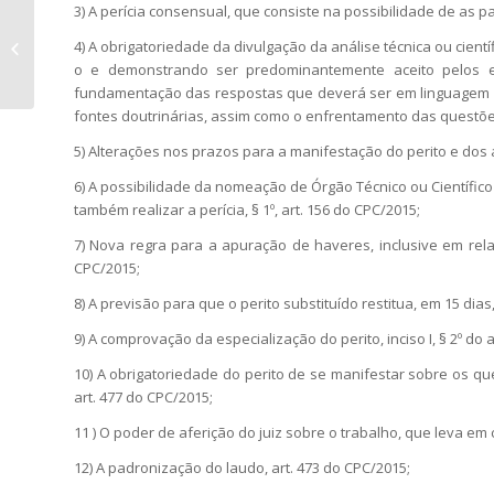
3) A perícia consensual, que consiste na possibilidade de as p
Responsabilidade do Perito de
4) A obrigatoriedade da divulgação da análise técnica ou cientí
Esclarecer Ponto Divergente
o e demonstrando ser predominantemente aceito pelos e
Apresentado no Parecer...
fundamentação das respostas que deverá ser em linguagem si
fontes doutrinárias, assim como o enfrentamento das questões 
5) Alterações nos prazos para a manifestação do perito e dos a
6) A possibilidade da nomeação de Órgão Técnico ou Científico
também realizar a perícia, § 1º, art. 156 do CPC/2015;
7) Nova regra para a apuração de haveres, inclusive em rela
CPC/2015;
8) A previsão para que o perito substituído restitua, em 15 dias
9) A comprovação da especialização do perito, inciso I, § 2º do 
10) A obrigatoriedade do perito de se manifestar sobre os qu
art. 477 do CPC/2015;
11 ) O poder de aferição do juiz sobre o trabalho, que leva em c
12) A padronização do laudo, art. 473 do CPC/2015;