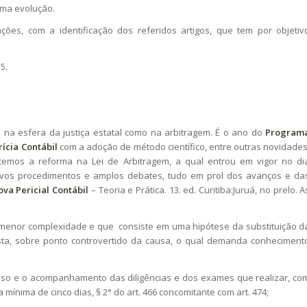
uma evolução.
s, com a identificação dos referidos artigos, que tem por objetiv
5.
na esfera da justiça estatal como na arbitragem. É o ano do
Program
ícia Contábil
com a adoção de método científico, entre outras novidades
emos a reforma na Lei de Arbitragem, a qual entrou em vigor no di
 novos procedimentos e amplos debates, tudo em prol dos avanços e da
ova Pericial Contábil
– Teoria e Prática. 13. ed. Curitiba:Juruá, no prelo. A
de menor complexidade e que consiste em uma hipótese da substituição d
ista, sobre ponto controvertido da causa, o qual demanda conheciment
esso e o acompanhamento das diligências e dos exames que realizar, co
nima de cinco dias, § 2° do art. 466 concomitante com art. 474;