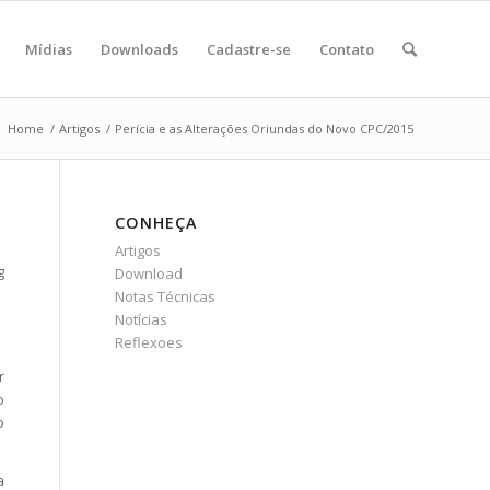
Mídias
Downloads
Cadastre-se
Contato
:
Home
/
Artigos
/
Perícia e as Alterações Oriundas do Novo CPC/2015
CONHEÇA
Artigos
g
Download
Notas Técnicas
Notícias
Reflexoes
r
o
o
a