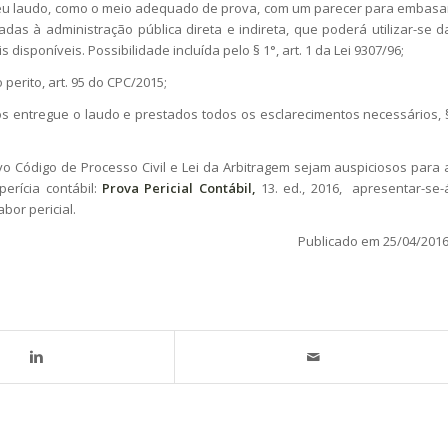
 e seu laudo, como o meio adequado de prova, com um parecer para embasa
das à administração pública direta e indireta, que poderá utilizar-se d
s disponíveis. Possibilidade incluída pelo § 1°, art. 1 da Lei 9307/96;
perito, art. 95 do CPC/2015;
ós entregue o laudo e prestados todos os esclarecimentos necessários, 
Código de Processo Civil e Lei da Arbitragem sejam auspiciosos para 
perícia contábil:
Prova Pericial Contábil,
13. ed., 2016, apresentar-se-
bor pericial.
Publicado em 25/04/2016