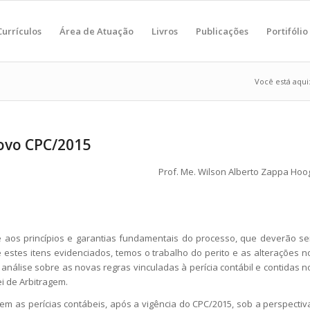
Currículos
Área de Atuação
Livros
Publicações
Portifólio
Você está aqui
Novo CPC/2015
Prof. Me. Wilson Alberto Zappa Hoo
 aos princípios e garantias fundamentais do processo, que deverão se
e estes itens evidenciados, temos o trabalho do perito e as alterações n
análise sobre as novas regras vinculadas à perícia contábil e contidas n
ei de Arbitragem.
m as perícias contábeis, após a vigência do CPC/2015, sob a perspectiv