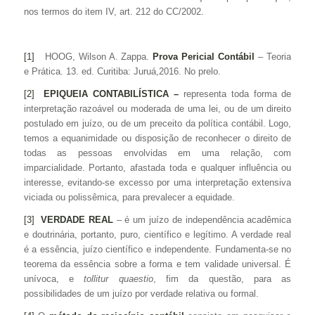
nos termos do item IV, art. 212 do CC/2002.
[1]
HOOG, Wilson A. Zappa.
Prova Pericial Contábil
– Teoria
e Prática. 13. ed. Curitiba: Juruá,2016. No prelo.
[2]
EPIQUEIA CONTABILÍSTICA –
representa toda forma de
interpretação razoável ou moderada de uma lei, ou de um direito
postulado em juízo, ou de um preceito da política contábil. Logo,
temos a equanimidade ou disposição de reconhecer o direito de
todas as pessoas envolvidas em uma relação, com
imparcialidade. Portanto, afastada toda e qualquer influência ou
interesse, evitando-se excesso por uma interpretação extensiva
viciada ou polissêmica, para prevalecer a equidade.
[3]
VERDADE REAL
– é um juízo de independência acadêmica
e doutrinária, portanto, puro, científico e legítimo. A verdade real
é a essência, juízo científico e independente. Fundamenta-se no
teorema da essência sobre a forma e tem validade universal. É
unívoca, e
tollitur quaestio
, fim da questão, para as
possibilidades de um juízo por verdade relativa ou formal.