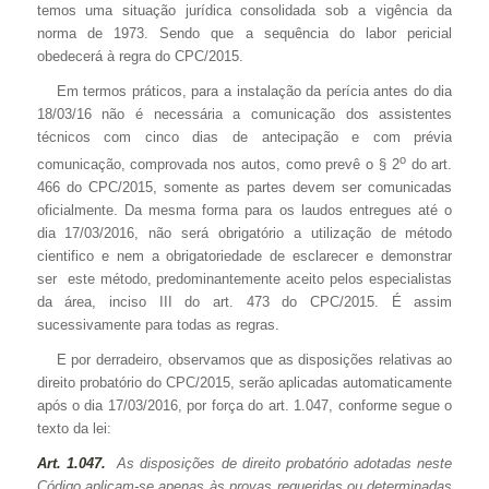
temos uma situação jurídica consolidada sob a vigência da
norma de 1973. Sendo que a sequência do labor pericial
obedecerá à regra do CPC/2015.
Em termos práticos, para a instalação da perícia antes do dia
18/03/16 não é necessária a comunicação dos assistentes
técnicos com cinco dias de antecipação e com prévia
o
comunicação, comprovada nos autos, como prevê o § 2
do art.
466 do CPC/2015, somente as partes devem ser comunicadas
oficialmente. Da mesma forma para os laudos entregues até o
dia 17/03/2016, não será obrigatório a utilização de método
cientifico e nem a obrigatoriedade de esclarecer e demonstrar
ser este método, predominantemente aceito pelos especialistas
da área, inciso III do art. 473 do CPC/2015. É assim
sucessivamente para todas as regras.
E por derradeiro, observamos que as disposições relativas ao
direito probatório do CPC/2015, serão aplicadas automaticamente
após o dia 17/03/2016, por força do art. 1.047, conforme segue o
texto da lei:
Art. 1.047.
As disposições de direito probatório adotadas neste
Código aplicam-se apenas às provas requeridas ou determinadas