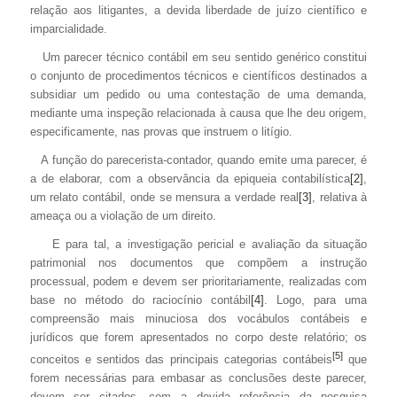
relação aos litigantes, a devida liberdade de juízo científico e
imparcialidade.
Um parecer técnico contábil em seu sentido genérico constitui
o conjunto de procedimentos técnicos e científicos destinados a
subsidiar um pedido ou uma contestação de uma demanda,
mediante uma inspeção relacionada à causa que lhe deu origem,
especificamente, nas provas que instruem o litígio.
A função do parecerista-contador, quando emite uma parecer, é
a de elaborar, com a observância da epiqueia contabilística
[2]
,
um relato contábil, onde se mensura a verdade real
[3]
, relativa à
ameaça ou a violação de um direito.
E para tal, a investigação pericial e avaliação da situação
patrimonial nos documentos que compõem a instrução
processual, podem e devem ser prioritariamente, realizadas com
base no método do raciocínio contábil
[4]
. Logo, para uma
compreensão mais minuciosa dos vocábulos contábeis e
jurídicos que forem apresentados no corpo deste relatório; os
[5]
conceitos e sentidos das principais categorias contábeis
que
forem necessárias para embasar as conclusões deste parecer,
devem ser citados, com a devida referência da pesquisa