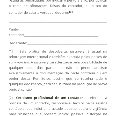
regula as penalidades por induzir o perito a erro, por tipificar
o crime de afirmações falsas do contador, ou o ato do
[3]
contador de calar a verdade, declarou
:
_____________________________________________________________________
Perito-
contador:________________________________________________
Declarante:____________________________________________________
[1]
Esta prática de descoberta,
discovery
, é usual na
arbitragem internacional e também exercida pelos países de
common law
. A
discovery
caracteriza-se pela possibilidade de
qualquer uma das partes, e não o perito, analisar
exaustivamente a documentação da parte contrária ou em
poder desta. Permite-se, assim, que se recolha todo e
qualquer documento, para ser utilizada na produção de prova
pericial contábil.
[2]
Ceticismo profissional de um contador –
refere-se à
postura de um contador, responsável técnico pelos relatos
contábeis, que inclui uma atitude questionadora e vigilância
para situações que possam indicar possível distorção na