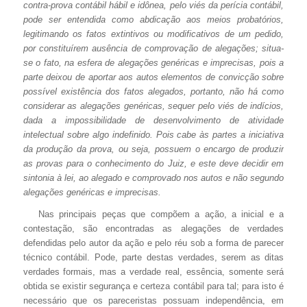
contra-prova contábil hábil e idônea, pelo viés da perícia contábil,
pode ser entendida como abdicação aos meios probatórios,
legitimando os fatos extintivos ou modificativos de um pedido,
por constituírem ausência de comprovação de alegações; situa-
se o fato, na esfera de alegações genéricas e imprecisas, pois a
parte deixou de aportar aos autos elementos de convicção sobre
possível existência dos fatos alegados, portanto, não há como
considerar as alegações genéricas, sequer pelo viés de indícios,
dada a impossibilidade de desenvolvimento de atividade
intelectual sobre algo indefinido. Pois cabe às partes a iniciativa
da produção da prova, ou seja, possuem o encargo de produzir
as provas para o conhecimento do Juiz, e este deve decidir em
sintonia à lei, ao alegado e comprovado nos autos e não segundo
alegações genéricas e imprecisas.
Nas principais peças que compõem a ação, a inicial e a
contestação, são encontradas as alegações de verdades
defendidas pelo autor da ação e pelo réu sob a forma de parecer
técnico contábil. Pode, parte destas verdades, serem as ditas
verdades formais, mas a verdade real, essência, somente será
obtida se existir segurança e certeza contábil para tal; para isto é
necessário que os pareceristas possuam independência, em