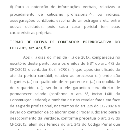
6) Para a obtenção de informações verbais, relativas a
[2]
procedimento de ceticismo profissional
, ou indícios,
assegurações contábeis, escolha de amostragens etc; entre
outras utilidades, pois cada caso pericial tem suas
características próprias.
TERMO DE OITIVA DE CONTADOR.
PRERROGATIVA DO
CPC/2015, art. 473, § 3°
Aos (…) dias do mês de (…) de 201X, compareceu no
escritório deste perito, para os efeitos do § 3° do art. 473 do
CPC/2015, o contador Sr. (…) CRC (…), que, após cientificado do
ato da perícia contábil, relativo ao processo (…) onde são
litigantes (…) na qualidade de requerente e (…) na qualidade
de requerido (…), sendo a ele garantido seu direito de
permanecer calado (conforme o art. 5º, inciso LXIII, da
Constituição Federal) e também de não revelar fatos em face
de segredo profissional, nos termos do art. 229 do CC/2002 e o
dever do contador de colaborar com o Poder Judiciário para o
descobrimento da verdade, conforme preceitua o art. 378 do
CPC/2015; além dos termos do art. 343 do Código Penal que