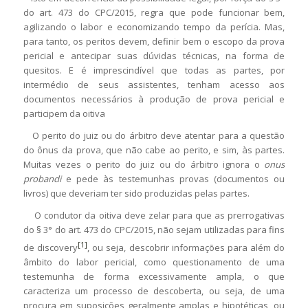
do art. 473 do CPC/2015, regra que pode funcionar bem,
agilizando o labor e economizando tempo da perícia. Mas,
para tanto, os peritos devem, definir bem o escopo da prova
pericial e antecipar suas dúvidas técnicas, na forma de
quesitos. E é imprescindível que todas as partes, por
intermédio de seus assistentes, tenham acesso aos
documentos necessários à produção de prova pericial e
participem da oitiva
O perito do juiz ou do árbitro deve atentar para a questão
do ônus da prova, que não cabe ao perito, e sim, às partes.
Muitas vezes o perito do juiz ou do árbitro ignora o
onus
probandi
e pede às testemunhas provas (documentos ou
livros) que deveriam ter sido produzidas pelas partes.
O condutor da oitiva deve zelar para que as prerrogativas
do § 3° do art. 473 do CPC/2015, não sejam utilizadas para fins
[1]
de discovery
, ou seja, descobrir informações para além do
âmbito do labor pericial, como questionamento de uma
testemunha de forma excessivamente ampla, o que
caracteriza um processo de descoberta, ou seja, de uma
procura em suposições geralmente amplas e hipotéticas, ou