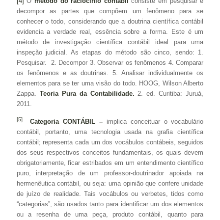
[4]
O
método do raciocínio contábil
consiste em pesquisar e
decompor as partes que compõem um fenômeno para se
conhecer o todo, considerando que a doutrina científica contábil
evidencia a verdade real, essência sobre a forma. Este é um
método de investigação científica contábil ideal para uma
inspeção judicial. As etapas do método são cinco, sendo: 1.
Pesquisar. 2. Decompor 3. Observar os fenômenos 4. Comparar
os fenômenos e as doutrinas. 5. Analisar individualmente os
elementos para se ter uma visão do todo. HOOG, Wilson Alberto
Zappa.
Teoria Pura da Contabilidade.
2. ed. Curitiba: Juruá,
2011.
[5]
Categoria
CONTÁBIL –
implica conceituar o vocabulário
contábil, portanto, uma tecnologia usada na grafia científica
contábil; representa cada um dos vocábulos contábeis, seguidos
dos seus respectivos conceitos fundamentais, os quais devem
obrigatoriamente, ficar estribados em um entendimento científico
puro, interpretação de um professor-doutrinador apoiada na
hermenêutica contábil, ou seja: uma opinião que confere unidade
de juízo de realidade. Tais vocábulos ou verbetes, tidos como
“categorias”, são usados tanto para identificar um dos elementos
ou a resenha de uma peça, produto contábil, quanto para