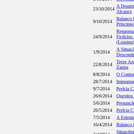
A Doutrin
23/10/2014
Alcance
Balanço 
9/10/2014
Principio
Responsa
24/9/2014
Fictício
(Leasing
A Situaç
1/9/2014
Desconti
Treze Ano
22/8/2014
Zappa
8/8/2014
O Contra
28/7/2014
Impugnaç
9/7/2014
Perícia C
26/6/2014
Quesitos 
5/6/2014
Presunçã
26/5/2014
Perícia C
7/5/2014
A Estrut
16/4/2014
Balanço 
Situaçõe