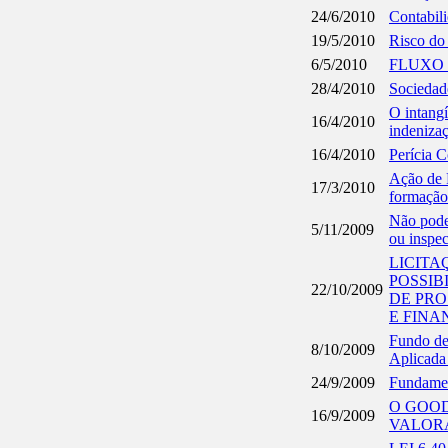
24/6/2010
Contabili
19/5/2010
Risco do
6/5/2010
FLUXO
28/4/2010
Sociedad
O intangí
16/4/2010
indenizaç
16/4/2010
Perícia C
Ação de P
17/3/2010
formação
Não pode 
5/11/2009
ou inspec
LICITA
POSSIB
22/10/2009
DE PRO
E FINA
Fundo de
8/10/2009
Aplicada
24/9/2009
Fundamen
O GOOD
16/9/2009
VALOR