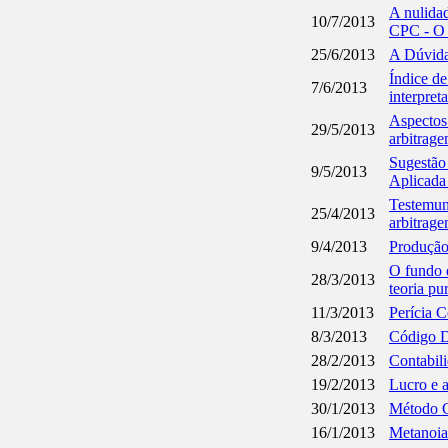
A nulidad
10/7/2013
CPC - 
25/6/2013
A Dúvida
Índice d
7/6/2013
interpreta
Aspectos 
29/5/2013
arbitrage
Sugestão 
9/5/2013
Aplicada
Testemunh
25/4/2013
arbitrag
9/4/2013
Produção
O fundo d
28/3/2013
teoria pu
11/3/2013
Perícia C
8/3/2013
Código D
28/2/2013
Contabili
19/2/2013
Lucro e a
30/1/2013
Método Ci
16/1/2013
Metanoia 