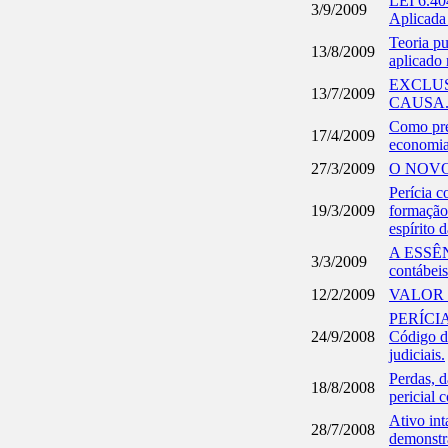
LEI 6.4
3/9/2009
Aplicada 
Teoria pu
13/8/2009
aplicado 
EXCLUS
13/7/2009
CAUSA. C
Como pre
17/4/2009
economia 
27/3/2009
O NOVO
Perícia c
19/3/2009
formação 
espírito 
A ESSÊN
3/3/2009
contábeis
12/2/2009
VALOR 
PERÍCIA
24/9/2008
Código de
judiciais.
Perdas, d
18/8/2008
pericial c
Ativo in
28/7/2008
demonstr