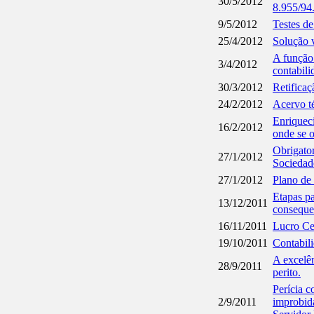
30/5/2012
8.955/94
9/5/2012
Testes d
25/4/2012
Solução v
A função 
3/4/2012
contabili
30/3/2012
Retificaç
24/2/2012
Acervo té
Enriqueci
16/2/2012
onde se 
Obrigato
27/1/2012
Sociedad
27/1/2012
Plano de
Etapas pa
13/12/2011
conseque
16/11/2011
Lucro Ce
19/10/2011
Contabil
A excelên
28/9/2011
perito.
Perícia c
2/9/2011
improbid