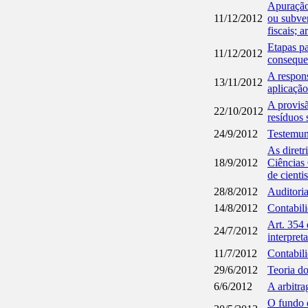
Apuração
11/12/2012
ou subven
fiscais; 
Etapas pa
11/12/2012
conseque
A respons
13/11/2012
aplicaçã
A provisã
22/10/2012
resíduos 
24/9/2012
Testemun
As diretr
18/9/2012
Ciências 
de cienti
28/8/2012
Auditoria
14/8/2012
Contabil
Art. 354 
24/7/2012
interpret
11/7/2012
Contabili
29/6/2012
Teoria do
6/6/2012
A arbitra
O fundo d