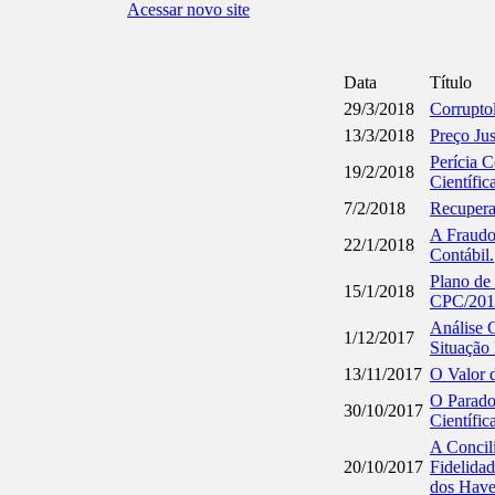
Acessar novo site
Data
Título
29/3/2018
Corrupto
13/3/2018
Preço Jus
Perícia C
19/2/2018
Científic
7/2/2018
Recupera
A Fraudo
22/1/2018
Contábil.
Plano de 
15/1/2018
CPC/201
Análise C
1/12/2017
Situação 
13/11/2017
O Valor 
O Parado
30/10/2017
Científic
A Concili
20/10/2017
Fidelidad
dos Have