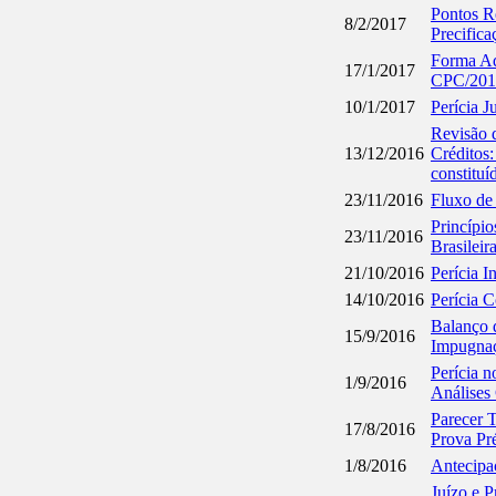
Pontos R
8/2/2017
Precifica
Forma Ad
17/1/2017
CPC/2015
10/1/2017
Perícia J
Revisão d
13/12/2016
Créditos:
constituí
23/11/2016
Fluxo de 
Princípio
23/11/2016
Brasilei
21/10/2016
Perícia I
14/10/2016
Perícia C
Balanço 
15/9/2016
Impugnaç
Perícia 
1/9/2016
Análises 
Parecer 
17/8/2016
Prova Pré
1/8/2016
Antecipaç
Juízo e P