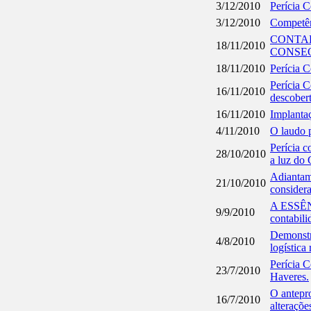
3/12/2010
Perícia C
3/12/2010
Competên
CONTAB
18/11/2010
CONSEQ
18/11/2010
Perícia C
Perícia C
16/11/2010
descobert
16/11/2010
Implanta
4/11/2010
O laudo p
Perícia c
28/10/2010
a luz do
Adiantam
21/10/2010
considera
A ESSÊN
9/9/2010
contabili
Demonstr
4/8/2010
logística
Perícia C
23/7/2010
Haveres.
O antepr
16/7/2010
alteraçõe